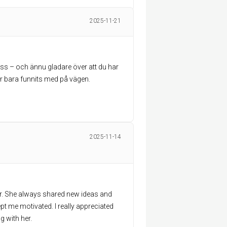
2025-11-21
 oss – och ännu gladare över att du har
 har bara funnits med på vägen.
2025-11-14
or. She always shared new ideas and
t me motivated. I really appreciated
g with her.