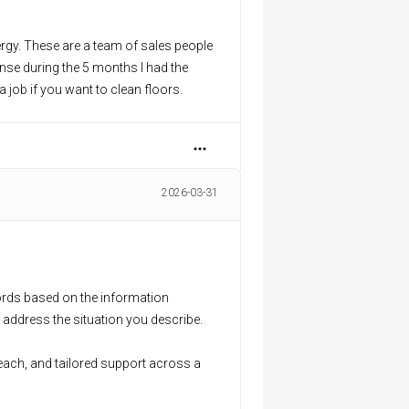
rgy. These are a team of sales people
ense during the 5 months I had the
 job if you want to clean floors.
2026-03-31
cords based on the information
 or address the situation you describe.
each, and tailored support across a