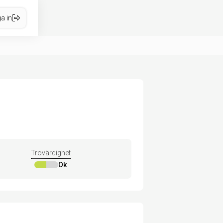
a in
Trovärdighet
Ok