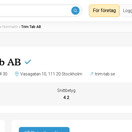
För företag
Logg
›
Norrmalm
›
Trim Tab AB
ab AB
4 30
Vasagatan 10, 111 20 Stockholm
trim-tab.se
Snittbetyg
4.2