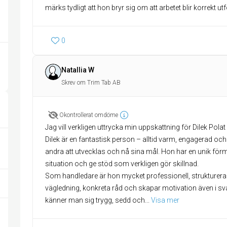
märks tydligt att hon bryr sig om att arbetet blir korrekt utf
0
Natallia W
Skrev om Trim Tab AB
Okontrollerat omdöme
Jag vill verkligen uttrycka min uppskattning för Dilek Pola
Dilek är en fantastisk person – alltid varm, engagerad och 
andra att utvecklas och nå sina mål. Hon har en unik förmå
situation och ge stöd som verkligen gör skillnad.
Som handledare är hon mycket professionell, strukturerad
vägledning, konkreta råd och skapar motivation även i sv
känner man sig trygg, sedd och
... 
Visa mer