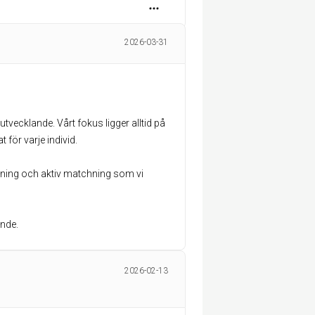
2026-03-31
utvecklande. Vårt fokus ligger alltid på
 för varje individ.
ljning och aktiv matchning som vi
ende.
2026-02-13