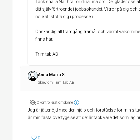
Tack snälla Natthra för dina fina ord. Det gläder oss att
ditt självförtroende i jobbsökandet. Vi tror på dig och
nöje att stötta dig i processen.
Önskar dig all framgång framåt och varmt välkommen at
finns här.
Trim tab AB
Anna Maria S
Skrev om Trim Tab AB
Okontrollerat omdöme
Jag är jättenöjd med den hjälp och förståelse för min situ
är min fasta övertygelse att det är tack vare det som jag nu 
0