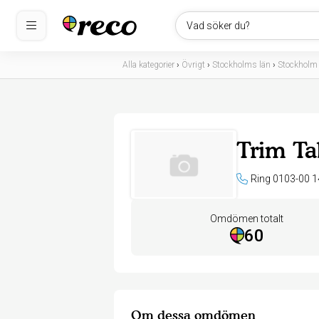
Vad söker du?
Alla kategorier
›
Övrigt
›
Stockholms län
›
Stockholm
Trim T
Ring 0103-00 1
Omdömen totalt
60
Om dessa omdömen