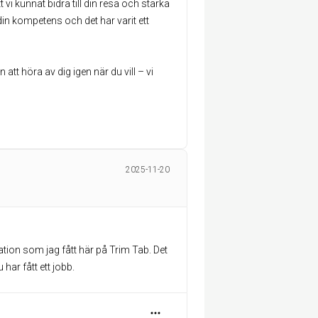
 vi kunnat bidra till din resa och stärka
 din kompetens och det har varit ett
t höra av dig igen när du vill – vi
2025-11-20
ation som jag fått här på Trim Tab. Det
har fått ett jobb.