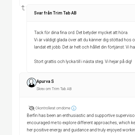
Svar från Trim Tab AB
Tack för dina fina ord. Det betyder mycket att höra.
Vi är väldigt glada över att du känner dig stöttad hos
landat ett jobb. Det är helt och hållet din förtjänst. Vi
Stort grattis och lycka till i nästa steg. Vi hejar på dig!
Apurva S
Skrev om Trim Tab AB
Okontrollerat omdöme
Berfin has been an enthusiastic and supportive supervis
encouraged me to explore different approaches, which kep
her positive energy and guidance and truly enjoyed workin