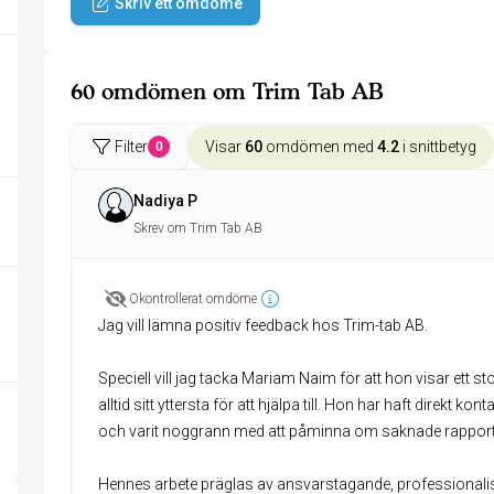
Skriv ett omdöme
60 omdömen om Trim Tab AB
Filter
Visar
60
omdömen med
4.2
i snittbetyg
0
Nadiya P
Skrev om Trim Tab AB
Okontrollerat omdöme
Jag vill lämna positiv feedback hos Trim-tab AB.
Speciell vill jag tacka Mariam Naim för att hon visar ett s
alltid sitt yttersta för att hjälpa till. Hon har haft direkt k
och varit noggrann med att påminna om saknade rapporter e
Hennes arbete präglas av ansvarstagande, professionalism 