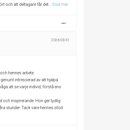
ört och att deltagare får det
... 
Visa mer
2026-03-31
t och hennes arbete.
genuint intresserad av att hjälpa
ga att se varje individ, förstå ens
 och inspirerande. Hon ger tydlig
åra stunder. Tack vare hennes stöd