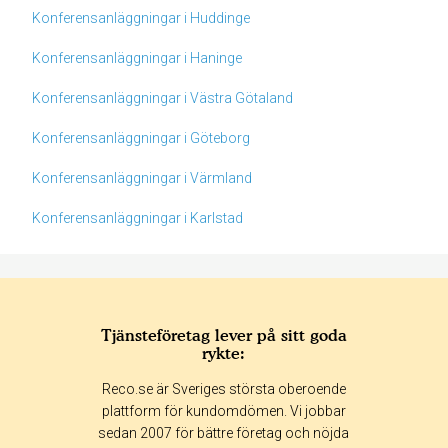
Konferensanläggningar i Huddinge
Konferensanläggningar i Haninge
Konferensanläggningar i Västra Götaland
Konferensanläggningar i Göteborg
Konferensanläggningar i Värmland
Konferensanläggningar i Karlstad
Tjänsteföretag lever på sitt goda
rykte:
Betyg & tidpunkt:
Reco.se är Sveriges största oberoende
Alla
365 dagar
90 dagar
30 dagar
plattform för kundomdömen. Vi jobbar
sedan 2007 för bättre företag och nöjda
100%