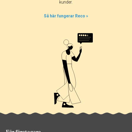
kunder.
0%
0%
Så här fungerar Reco »
0%
0%
För företagare