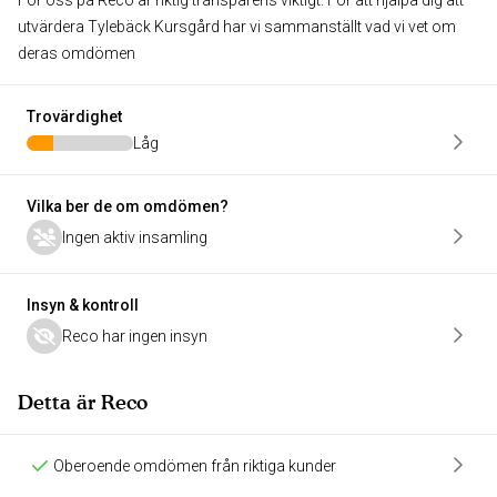
För oss på Reco är riktig transparens viktigt. För att hjälpa dig att
utvärdera Tylebäck Kursgård har vi sammanställt vad vi vet om
deras omdömen
Trovärdighet
Låg
Vilka ber de om omdömen?
Ingen aktiv insamling
Insyn & kontroll
Reco har ingen insyn
Detta är Reco
Oberoende omdömen från riktiga kunder