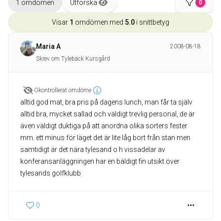
1 omdömen
Utforska
0
Visar
1
omdömen med
5.0
i snittbetyg
Maria A
2008-08-18
Skrev om Tylebäck Kursgård
Okontrollerat omdöme
alltid god mat, bra pris på dagens lunch, man får ta själv
alltid bra, mycket sallad och väldigt trevlig personal, de är
även väldigt duktiga på att anordna olika sorters fester
mm. ett minus för läget det är lite låg bort från stan men
samtidigt är det nära tylesand o h vissadelar av
konferansanläggningen har en bäldigt fin utsikt över
tylesands golfklubb
0