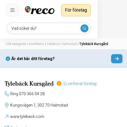
För företag
Vad söker du?
Alla kategorier
›
Konferens
›
Halland
›
Halmstad
›
Tylebäck Kursgård
Är det här ditt företag?
Tylebäck Kursgård
Ej verifierat företag
Ring 070-366 04 28
Kungsvägen 1, 302 70 Halmstad
www.tyleback.com