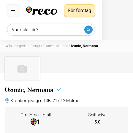
För företag
Vad söker du?
Alla kategorier
›
Övrigt
›
Skåne
›
Malmö
›
Uzunic, Nermana
Uzunic, Nermana
Kronborgsvägen 13B, 217 42 Malmö
Omdömen totalt
Snittbetyg
1
5.0