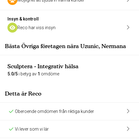
Möjlighet att bjuda in valfria kunder
Insyn & kontroll
Reco har viss insyn
Bästa Övriga företagen nära Uzunic, Nermana
Sculptera - Integrativ hälsa
5.0/5
i betyg av
1
omdöme
Detta är Reco
Oberoende omdömen från riktiga kunder
Vi lever som vi lär