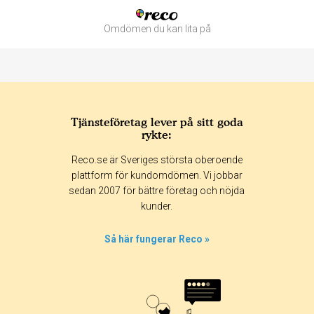
Omdömen du kan lita på
Tjänsteföretag lever på sitt goda
rykte:
Betyg & tidpunkt:
Reco.se är Sveriges största oberoende
Alla
365 dagar
90 dagar
30 dagar
plattform för kundomdömen. Vi jobbar
sedan 2007 för bättre företag och nöjda
100%
kunder.
0%
0%
Så här fungerar Reco »
0%
0%