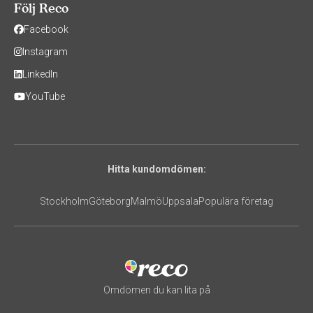
Följ Reco
Facebook
Instagram
LinkedIn
YouTube
Hitta kundomdömen:
Stockholm
Göteborg
Malmö
Uppsala
Populära företag
Omdömen du kan lita på