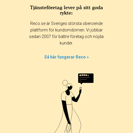
Tjänsteföretag lever på sitt goda
rykte:
Betyg & tidpunkt:
Reco.se är Sveriges största oberoende
Alla
365 dagar
90 dagar
30 dagar
plattform för kundomdömen. Vi jobbar
sedan 2007 för bättre företag och nöjda
88%
kunder.
6%
6%
Så här fungerar Reco »
0%
0%