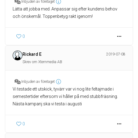
Inbjuden av företaget
Lätta att jobba med. Anpassar sig efter kundens behov
och önskemål. Toppenbetyg rakt igenom!
0
Rickard E
2019-07-08
Skrev om Xternmedia AB
Inbjuden av företaget
Vi testade ett utskick, tyvärr var vi nog lite feltajmade i
semestertider eftersom vi håller på med stubbfräsning.
Nästa kampanj ska vi testa i augusti
0