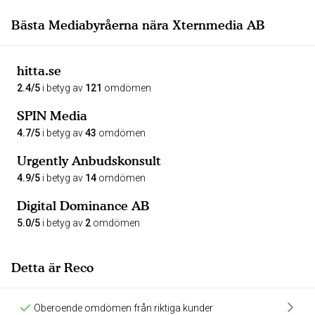
Bästa Mediabyråerna nära Xternmedia AB
hitta.se
2.4/5
i betyg av
121
omdömen
SPIN Media
4.7/5
i betyg av
43
omdömen
Urgently Anbudskonsult
4.9/5
i betyg av
14
omdömen
Digital Dominance AB
5.0/5
i betyg av
2
omdömen
Detta är Reco
Oberoende omdömen från riktiga kunder