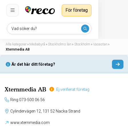
För företag
Vad söker du?
Alla kategorier
›
Mediabyrå
›
Stockholms län
›
Stockholm
›
Vasastan
›
Xternmedia AB
Är det här ditt företag?
Xternmedia AB
Ej verifierat företag
Ring 073-500 06 56
Cylindervägen 12, 131 52 Nacka Strand
www.xternmedia.com