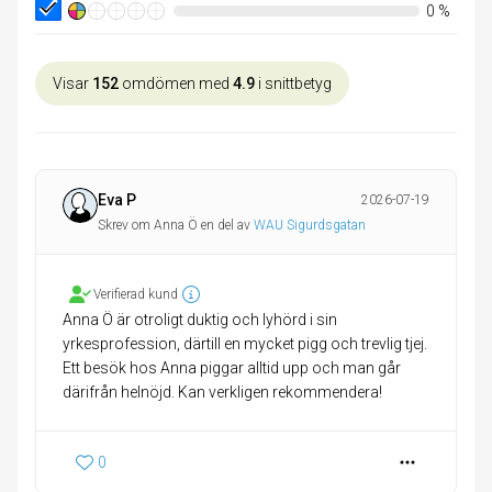
0
%
Visar
152
omdömen med
4.9
i snittbetyg
Eva P
2026-07-19
Skrev om Anna Ö en del av
WAU Sigurdsgatan
Verifierad kund
Anna Ö är otroligt duktig och lyhörd i sin
yrkesprofession, därtill en mycket pigg och trevlig tjej.
Ett besök hos Anna piggar alltid upp och man går
därifrån helnöjd. Kan verkligen rekommendera!
0