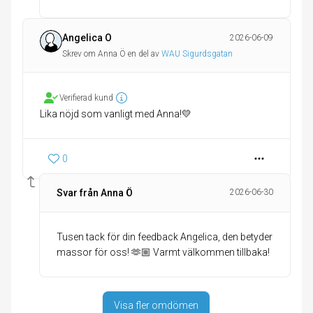
Angelica O
2026-06-09
Skrev om Anna Ö en del av
WAU Sigurdsgatan
Verifierad kund
Lika nöjd som vanligt med Anna!💛
0
Svar från Anna Ö
2026-06-30
Tusen tack för din feedback Angelica, den betyder
Visa fler omdömen