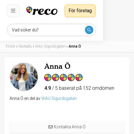
För företag
Vad söker du?
Frisör
›
Västerås
›
WAU Sigurdsgatan
›
Anna Ö
Anna Ö
4.9
/ 5 baserat på 152 omdömen
Anna Ö en del av
WAU Sigurdsgatan
Kontakta Anna Ö