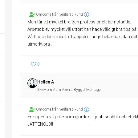
Omdöme från verifierad kund
Man får ett mycket bra och professionellt bemötande.
Arbetet blev mycket väl utfört han hade väldigt bra tips på
Vårt pooldäck med tre trappsteg längs hela ena sidan och s
utmärkt bra .
0
Hellen A
Skrev om Abm Axén's Bygg & Montage
Omdöme från verifierad kund
En supertrevlig kille som gjorde sitt jobb snabbt och effekt
JÄTTENÖJD!!