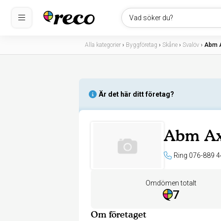
Vad söker du?
Alla kategorier
›
Byggföretag
›
Skåne
›
Svalöv
›
Abm A
Är det här ditt företag?
Abm Ax
Ring 076-889 4
Omdömen totalt
7
Om företaget