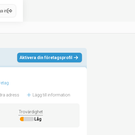
a in
Aktivera din företagsprofil
öretag
dra adress
Lägg till information
Trovärdighet
Låg