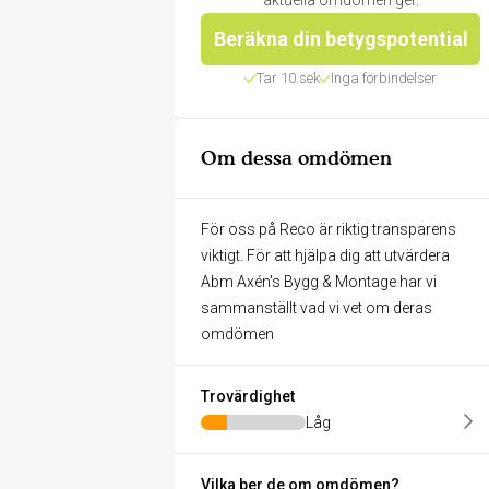
aktuella omdömen ger.
Beräkna din betygspotential
Tar 10 sek
Inga förbindelser
Om dessa omdömen
För oss på Reco är riktig transparens
viktigt. För att hjälpa dig att utvärdera
Abm Axén's Bygg & Montage har vi
sammanställt vad vi vet om deras
omdömen
Trovärdighet
Låg
Vilka ber de om omdömen?