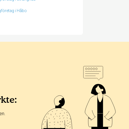
företag i Håbo
ykte:
en.