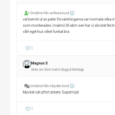
Omdöme från verifierad kund
väl bemöt ut av peter förväntningarna var normala vilka m
som monterades i malmö till abm sen har vi skrotat lite tra
vårt eget hus vilket funkat bra
1
Magnus S
Skrev om Abm Axén's Bygg & Montage
Omdöme från inbjuden kund
Mycket väl utfört arbete. Supernöjd
1