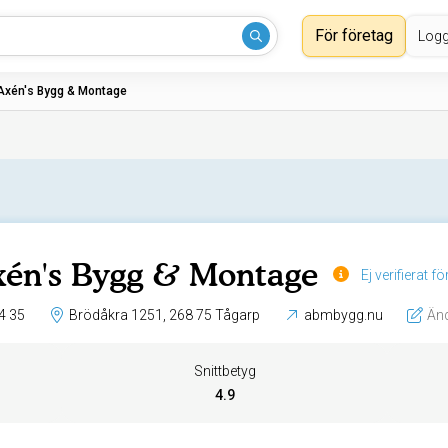
För företag
Logg
xén's Bygg & Montage
én's Bygg & Montage
Ej verifierat f
4 35
Brödåkra 1251, 268 75 Tågarp
abmbygg.nu
Än
Snittbetyg
4.9