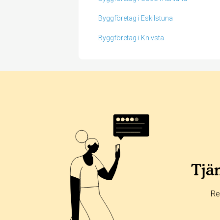
Byggföretag i Eskilstuna
Byggföretag i Knivsta
Betyg & tidpunkt:
Alla
365 dagar
90 dagar
30 dagar
86%
14%
Tjän
0%
0%
Re
0%