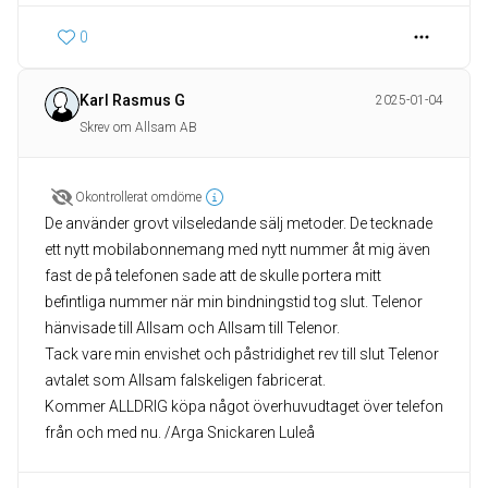
0
Karl Rasmus G
2025-01-04
Skrev om Allsam AB
Okontrollerat omdöme
De använder grovt vilseledande sälj metoder. De tecknade
ett nytt mobilabonnemang med nytt nummer åt mig även
fast de på telefonen sade att de skulle portera mitt
befintliga nummer när min bindningstid tog slut. Telenor
hänvisade till Allsam och Allsam till Telenor.
Tack vare min envishet och påstridighet rev till slut Telenor
avtalet som Allsam falskeligen fabricerat.
Kommer ALLDRIG köpa något överhuvudtaget över telefon
från och med nu. /Arga Snickaren Luleå