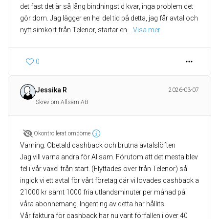
det fast det är så lång bindningstid kvar, inga problem det
gör dom. Jag lägger en hel del tid på detta, jag får avtal och
nytt simkort från Telenor, startar en
... 
Visa mer
0
Jessika R
2026-03-07
Skrev om Allsam AB
Okontrollerat omdöme
Varning: Obetald cashback och brutna avtalslöften
Jag vill varna andra för Allsam. Förutom att det mesta blev
fel i vår växel från start. (Flyttades över från Telenor) så
ingick vi ett avtal för vårt företag där vi lovades cashback a
21000 kr samt 1000 fria utlandsminuter per månad på
våra abonnemang. Ingenting av detta har hållits.
Vår faktura för cashback har nu varit förfallen i över 40