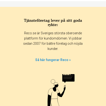
Tjänsteföretag lever på sitt goda
rykte:
Betyg & tidpunkt:
Reco.se är Sveriges största oberoende
Alla
365 dagar
90 dagar
30 dagar
plattform för kundomdömen. Vi jobbar
sedan 2007 för bättre företag och nöjda
32%
kunder.
0%
0%
Så här fungerar Reco »
0%
68%