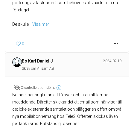
portering av fastnumret som behövdes till växeln för ena
företaget.
De skulle
... 
Visa mer
0
Bo Karl Daniel J
2024-07-19
Skrev om Allsam AB
Okontrollerat omdöme
Bolaget har ringt utan att få svar och utan att lämna
meddelande. Därefter skickar det ett email som hänvisar till
det icke-existerande samtalet och bilägger en offert om två
nya mobilabonnemang hos Tele2. Offerten skickas även
per länk i sms. Fullständigt oseriöst.