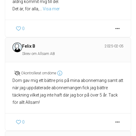
aldrig kommit mig till del.
Det är, för alla,
... 
Visa mer
0
Felix B
2025-02-05
Skrev om Allsam AB
Okontrollerat omdöme
Dom gav mig ett bättre pris på mina abonnemang samt att
när jag uppdaterade abonnemangen fick jag bättre
täckning vilket jag inte haft där jag bor på över 5 år. Tack
för allt Allsam!
0