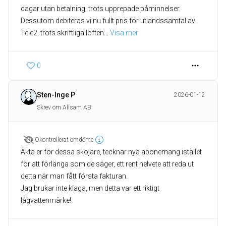
dagar utan betalning, trots upprepade påminnelser.
Dessutom debiteras vi nu fullt pris för utlandssamtal av
Tele2, trots skriftliga löften
... 
Visa mer
0
Sten-Inge P
2026-01-12
Skrev om Allsam AB
Okontrollerat omdöme
Akta er för dessa skojare, tecknar nya abonemang istället
för att förlänga som de säger, ett rent helvete att reda ut
detta när man fått första fakturan.
Jag brukar inte klaga, men detta var ett riktigt