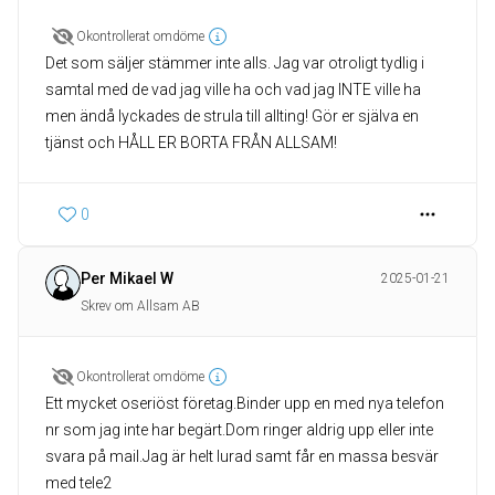
Okontrollerat omdöme
Det som säljer stämmer inte alls. Jag var otroligt tydlig i
samtal med de vad jag ville ha och vad jag INTE ville ha
men ändå lyckades de strula till allting! Gör er själva en
tjänst och HÅLL ER BORTA FRÅN ALLSAM!
0
Per Mikael W
2025-01-21
Skrev om Allsam AB
Okontrollerat omdöme
Ett mycket oseriöst företag.Binder upp en med nya telefon
nr som jag inte har begärt.Dom ringer aldrig upp eller inte
svara på mail.Jag är helt lurad samt får en massa besvär
med tele2