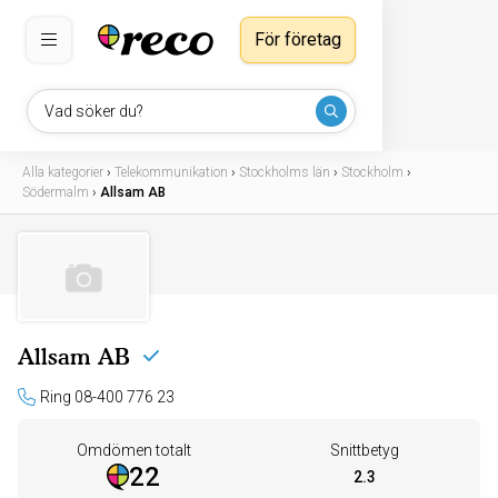
För företag
Vad söker du?
Alla kategorier
›
Telekommunikation
›
Stockholms län
›
Stockholm
›
Södermalm
›
Allsam AB
Allsam AB
Ring 08-400 776 23
Omdömen totalt
Snittbetyg
22
2.3