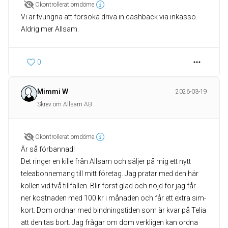
Okontrollerat omdöme
Vi är tvungna att försöka driva in cashback via inkasso.
Aldrig mer Allsam.
0
Mimmi W
2026-03-19
Skrev om Allsam AB
Okontrollerat omdöme
Är så förbannad!
Det ringer en kille från Allsam och säljer på mig ett nytt
teleabonnemang till mitt företag. Jag pratar med den här
kollen vid två tillfällen. Blir först glad och nöjd för jag får
ner kostnaden med 100 kr i månaden och får ett extra sim-
kort. Dom ordnar med bindningstiden som är kvar på Telia
att den tas bort. Jag frågar om dom verkligen kan ordna