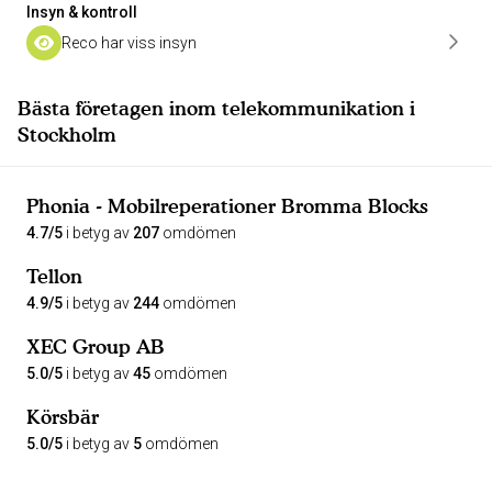
Insyn & kontroll
Reco har viss insyn
Bästa företagen inom telekommunikation i
Stockholm
Phonia - Mobilreperationer Bromma Blocks
4.7/5
i betyg av
207
omdömen
Tellon
4.9/5
i betyg av
244
omdömen
XEC Group AB
5.0/5
i betyg av
45
omdömen
Körsbär
5.0/5
i betyg av
5
omdömen