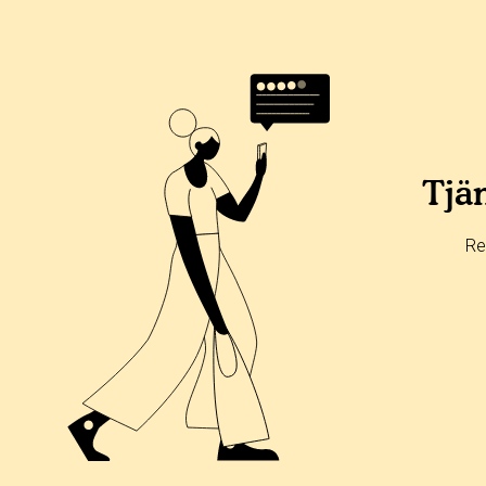
Betyg & tidpunkt:
Alla
365 dagar
90 dagar
30 dagar
0%
0%
Tjän
0%
0%
Re
100%