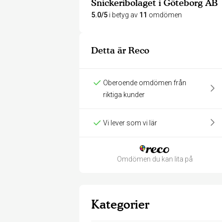
Snickeribolaget i Göteborg AB
5.0/5
i betyg av
11
omdömen
Detta är Reco
Oberoende omdömen från
riktiga kunder
Vi lever som vi lär
Omdömen du kan lita på
Kategorier