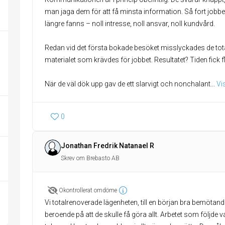
man jaga dem för att få minsta information. Så fort jobbet 
längre fanns – noll intresse, noll ansvar, noll kundvård.
Redan vid det första bokade besöket misslyckades de total
materialet som krävdes för jobbet. Resultatet? Tiden fick f
När de väl dök upp gav de ett slarvigt och nonchalant
... 
Vi
0
Jonathan Fredrik Natanael R
Skrev om Brebasto AB
Okontrollerat omdöme
Vi totalrenoverade lägenheten, till en början bra bemötande
beroende på att de skulle få göra allt. Arbetet som följde v