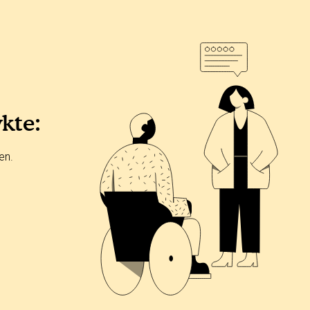
ykte:
en.