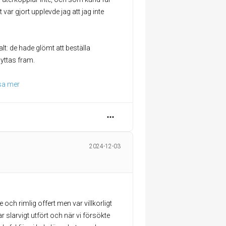
var gjort upplevde jag att jag inte
t: de hade glömt att beställa
lyttas fram.
sa mer
2024-12-03
 och rimlig offert men var villkorligt
ar slarvigt utfört och när vi försökte