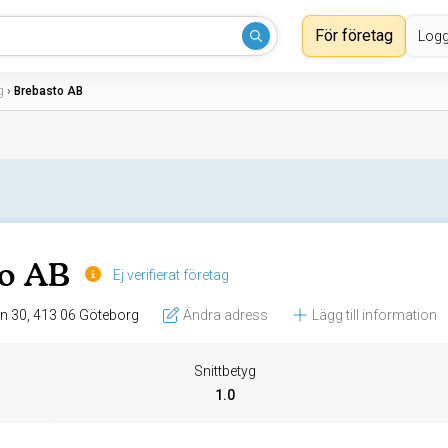
För företag
Logg
g
›
Brebasto AB
to AB
Ej verifierat företag
Nordhemsgatan 30, 413 06 Göteborg
Ändra adress
Lägg till information
Snittbetyg
1.0