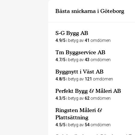
Bästa snickarna i Göteborg
S-G Bygg AB
4.9/5
i betyg av
41
omdömen
Tm Byggservice AB
4.7/5
i betyg av
43
omdömen
Byggnytt i Väst AB
4.8/5
i betyg av
121
omdömen
Perfekt Bygg & Måleri AB
4.3/5
i betyg av
62
omdömen
Ringsten Måleri &
Plattsättning
4.5/5
i betyg av
54
omdömen