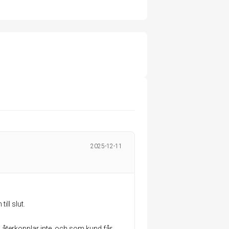
2025-12-11
ill slut.
, återkopplar inte, och som kund får