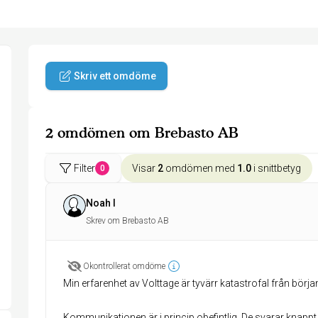
Skriv ett omdöme
2 omdömen om Brebasto AB
Filter
Visar
2
omdömen med
1.0
i snittbetyg
0
Noah I
Skrev om Brebasto AB
Okontrollerat omdöme
Min erfarenhet av Volttage är tyvärr katastrofal från början t
Kommunikationen är i princip obefintlig. De svarar knappt