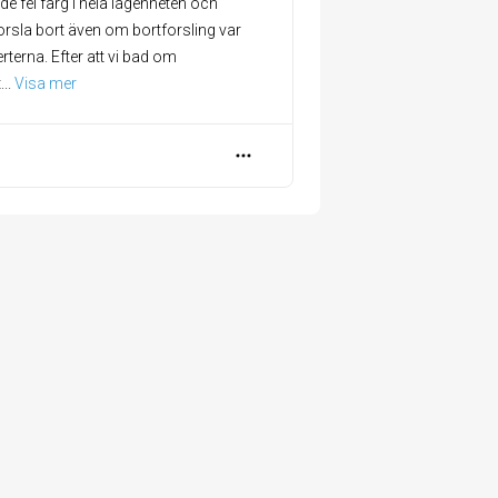
e fel färg i hela lägenheten och
orsla bort även om bortforsling var
erterna. Efter att vi bad om
t
... 
Visa mer