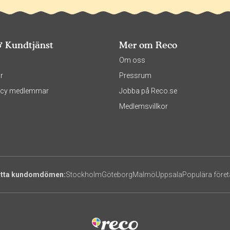
& Kundtjänst
Mer om Reco
s
Om oss
r
Pressrum
olicy medlemmar
Jobba på Reco.se
Medlemsvillkor
itta kundomdömen:
Stockholm
Göteborg
Malmö
Uppsala
Populära före