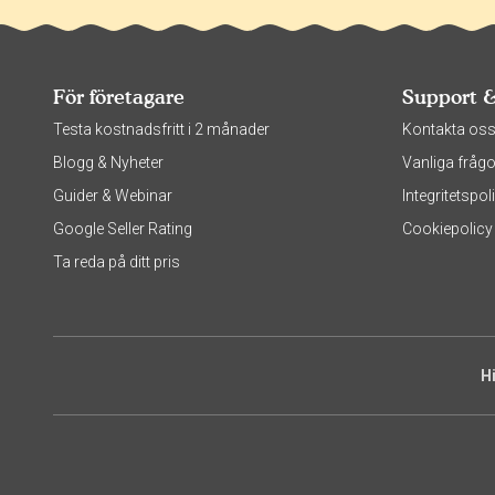
För företagare
Support 
Testa kostnadsfritt i 2 månader
Kontakta os
Blogg & Nyheter
Vanliga frågo
Guider & Webinar
Integritetsp
Google Seller Rating
Cookiepolicy
Ta reda på ditt pris
H