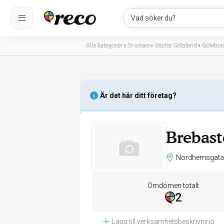
Vad söker du?
Alla kategorier
›
Snickare
›
Västra Götaland
›
Götebor
Är det här ditt företag?
Brebas
Omdömen totalt
2
Lägg till verksamhetsbeskrivning