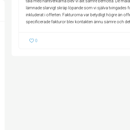
tala med hantverkarna blev vi allt sämre bemötta. De målad
lämnade slarvigt skräp löpande som vi själva tvingades f
inkluderat i offerten. Fakturorna var betydligt högre än off
specificerade fakturor blev kontakten ännu sämre och de
0