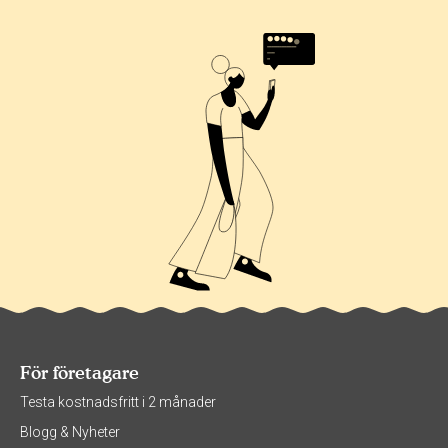
För företagare
Testa kostnadsfritt i 2 månader
Blogg & Nyheter