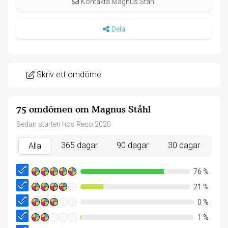
Kontakta Magnus Ståhl
Dela
Skriv ett omdöme
75 omdömen om Magnus Ståhl
Sedan starten hos Reco 2020
365 dagar
90 dagar
30 dagar
Alla
76
%
21
%
0
%
1
%