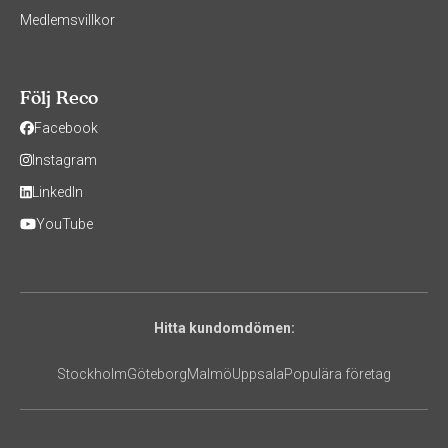
Medlemsvillkor
Följ Reco
Facebook
Instagram
LinkedIn
YouTube
Hitta kundomdömen:
Stockholm
Göteborg
Malmö
Uppsala
Populära företag