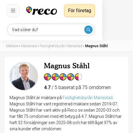
För företag
Vad söker du?
Mäklare
›
Mariestad
›
Fastighetsbyrån Mariestad
›
Magnus Ståhl
Magnus Ståhl
4.7
/ 5 baserat på 75 omdömen
Magnus Ståhl är mäklare på
Fastighetsbyrån Mariestad
.
Magnus Ståhl har varit registrerad mäklare sedan 2019-07.
Magnus Ståhl har varit aktiv på Reco.se sedan 2020-03 och
har fått 75 omdömen med ett betyg på 4.7. Magnus Ståhl har
haft 32 försäljningar sen 2025-08 och har tillfrågat 97% av
sina kunder efter omdömen.