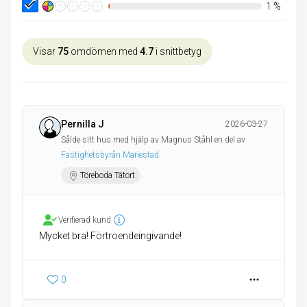
1
%
Visar
75
omdömen med
4.7
i snittbetyg
Pernilla J
2026-03-27
Sålde sitt hus med hjälp av Magnus Ståhl en del av
Fastighetsbyrån Mariestad
Töreboda Tätort
Verifierad kund
Mycket bra! Förtroendeingivande!
0