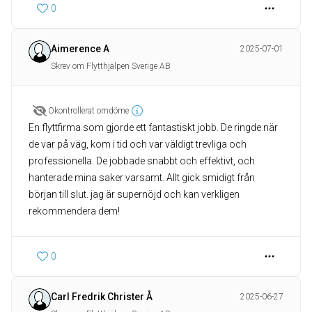
0
Aimerence A
2025-07-01
Skrev om Flytthjälpen Sverige AB
Okontrollerat omdöme
En flyttfirma som gjorde ett fantastiskt jobb. De ringde när
de var på väg, kom i tid och var väldigt trevliga och
professionella. De jobbade snabbt och effektivt, och
hanterade mina saker varsamt. Allt gick smidigt från
början till slut. jag är supernöjd och kan verkligen
rekommendera dem!
0
Carl Fredrik Christer Å
2025-06-27