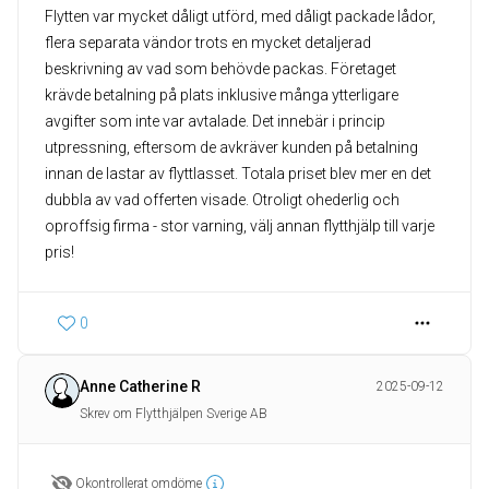
Flytten var mycket dåligt utförd, med dåligt packade lådor,
flera separata vändor trots en mycket detaljerad
beskrivning av vad som behövde packas. Företaget
krävde betalning på plats inklusive många ytterligare
avgifter som inte var avtalade. Det innebär i princip
utpressning, eftersom de avkräver kunden på betalning
innan de lastar av flyttlasset. Totala priset blev mer en det
dubbla av vad offerten visade. Otroligt ohederlig och
oproffsig firma - stor varning, välj annan flytthjälp till varje
pris!
0
Anne Catherine R
2025-09-12
Skrev om Flytthjälpen Sverige AB
Okontrollerat omdöme