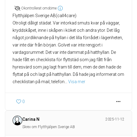
Okontrollerat omdöme
Flytthjälpen Sverige AB(call4care)
Otroligt dåligt städat. Var intorkad smuts kvar på väggar,
kryddskåpet, inne i skåpen i köket och andra ytor. Det låg
något jordliknande på hyllan i det lilla förrådet i lägenheten,
var inte där från början. Golvet var inte rengjort i
vardagsrummet. Det var inte dammat på hatthyllan. De
hade fått en checklista för flyttstäd som jag fått från
hyresvärd som jag lagt fram till dem, men de den hade de
flyttat på och lagt på hatthyllan. Då hade jag informerat om
checklistan på mail, telefon
... 
Visa mer
0
Carina N
2025-11-12
Skrev om Flytthjälpen Sverige AB