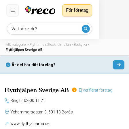
För företag
Vad söker du?
Alla kategorier
›
Flyttfirma
›
Stockholms län
›
Botkyrka
›
Flytthjälpen Sverige AB
Är det här ditt företag?
Flytthjälpen Sverige AB
Ej verifierat företag
Ring 0103-00 11 21
Yxhammarsgatan 3, 501 13 Borås
www.flytthjalparna.se