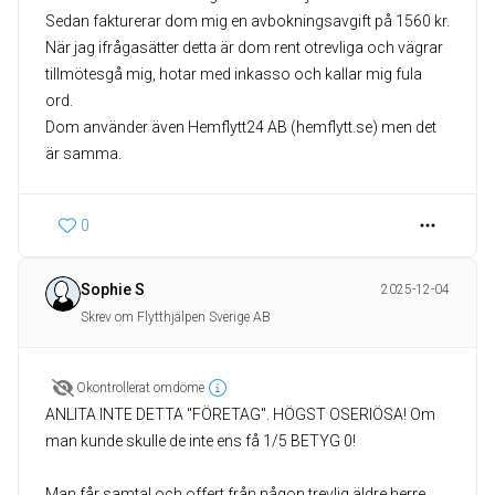
Sedan fakturerar dom mig en avbokningsavgift på 1560 kr.
När jag ifrågasätter detta är dom rent otrevliga och vägrar
tillmötesgå mig, hotar med inkasso och kallar mig fula
ord.
Dom använder även Hemflytt24 AB (hemflytt.se) men det
0
Sophie S
2025-12-04
Skrev om Flytthjälpen Sverige AB
Okontrollerat omdöme
ANLITA INTE DETTA "FÖRETAG". HÖGST OSERIÖSA! Om
man kunde skulle de inte ens få 1/5 BETYG 0!
Man får samtal och offert från någon trevlig äldre herre