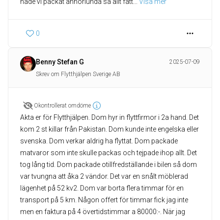
hade vi packat annorlunda så allt fått
... 
Visa mer
0
Benny Stefan G
2025-07-09
Skrev om Flytthjälpen Sverige AB
Okontrollerat omdöme
Akta er för Flytthjälpen. Dom hyr in flyttfirmor i 2a hand. Det
kom 2 st killar från Pakistan. Dom kunde inte engelska eller
svenska. Dom verkar aldrig ha flyttat. Dom packade
matvaror som inte skulle packas och tejpade ihop allt. Det
tog lång tid. Dom packade otillfredställande i bilen så dom
var tvungna att åka 2 vändor. Det var en snålt möblerad
lägenhet på 52 kv2. Dom var borta flera timmar för en
transport på 5 km. Någon offert för timmar fick jag inte
men en faktura på 4 övertidstimmar a 80000:-. När jag