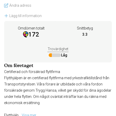
Ändra adress
Lägg till information
Omdömen totalt
Snittbetyg
172
3.3
Trovärdighet
Låg
Om företaget
Certifierad och försäkrad flyttfirma
Flytthjälpen är en certifierad flyttfirma med yrkestrafiktillstånd från
Transportstyrelsen. Våra förare är utbildade och våra fordon
försäkrade genom Trygg Hansa, vilket ger skydd för dina ägodelar
under hela flytten. Om något oväntat inträffar kan du räkna med
ekonomisk ersättning.
Flytthjälp
... 
Visa mer