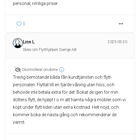
personal, rimliga priser.
0
Linn L
2025-05-20
Skrev om Flytthjälpen Sverige AB
Okontrollerat omdöme
Trevlig bemötande båda fån kundtjänsten och flytt-
personalen. Flyttat till en fjärde våning utan hiss, och
behövde inte betala extra för det. Bokat de igen för min
dotters flytt, de hjälpt t o m att hämta några möbler som vi
köpt under flytt-tiden utan extra kostnad. Helt nöjd, och
kommer boka de nästa gång och rekommenderar de
varmt.