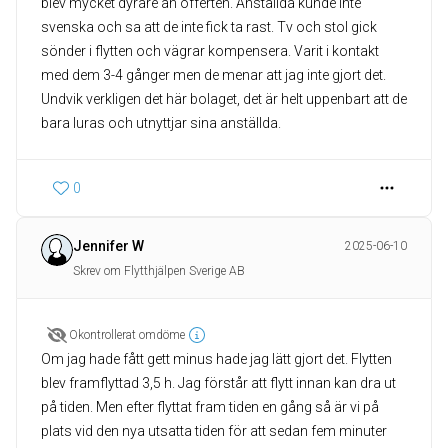
blev mycket dyrare än offerten. Anställda kunde inte
svenska och sa att de inte fick ta rast. Tv och stol gick
sönder i flytten och vägrar kompensera. Varit i kontakt
med dem 3-4 gånger men de menar att jag inte gjort det.
Undvik verkligen det här bolaget, det är helt uppenbart att de
bara luras och utnyttjar sina anställda.
0
Jennifer W
2025-06-10
Skrev om Flytthjälpen Sverige AB
Okontrollerat omdöme
Om jag hade fått gett minus hade jag lätt gjort det. Flytten
blev framflyttad 3,5 h. Jag förstår att flytt innan kan dra ut
på tiden. Men efter flyttat fram tiden en gång så är vi på
plats vid den nya utsatta tiden för att sedan fem minuter