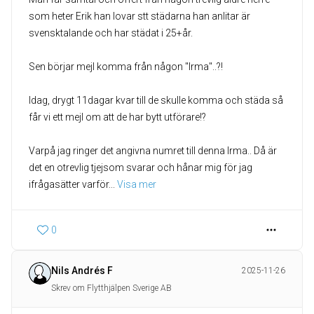
som heter Erik han lovar stt städarna han anlitar är
svensktalande och har städat i 25+år.
Sen börjar mejl komma från någon "Irma"..?!
Idag, drygt 11dagar kvar till de skulle komma och städa så
får vi ett mejl om att de har bytt utförare!?
Varpå jag ringer det angivna numret till denna Irma.. Då är
det en otrevlig tjejsom svarar och hånar mig för jag
ifrågasätter varför
... 
Visa mer
0
Nils Andrés F
2025-11-26
Skrev om Flytthjälpen Sverige AB