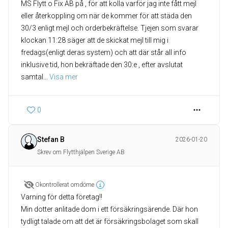
MS Flytt o Fix AB på , för att kolla varför jag inte fått mejl
eller återkoppling om när de kommer för att städa den
30/3 enligt mejl och orderbekräftelse. Tjejen som svarar
klockan 11:28 säger att de skickat mejl till mig i
fredags(enligt deras system) och att där står all info
inklusive tid, hon bekräftade den 30:e , efter avslutat
samtal
... 
Visa mer
0
Stefan B
2026-01-20
Skrev om Flytthjälpen Sverige AB
Okontrollerat omdöme
Varning för detta företag!!
Min dotter anlitade dom i ett försäkringsärende. Där hon
tydligt talade om att det är försäkringsbolaget som skall