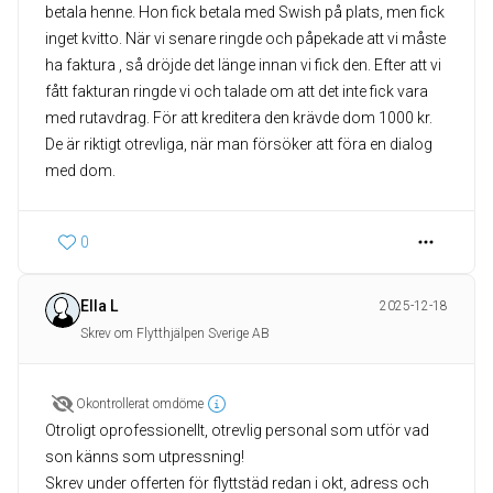
betala henne. Hon fick betala med Swish på plats, men fick
inget kvitto. När vi senare ringde och påpekade att vi måste
ha faktura , så dröjde det länge innan vi fick den. Efter att vi
fått fakturan ringde vi och talade om att det inte fick vara
med rutavdrag. För att kreditera den krävde dom 1000 kr.
De är riktigt otrevliga, när man försöker att föra en dialog
med dom.
0
Ella L
2025-12-18
Skrev om Flytthjälpen Sverige AB
Okontrollerat omdöme
Otroligt oprofessionellt, otrevlig personal som utför vad
son känns som utpressning!
Skrev under offerten för flyttstäd redan i okt, adress och