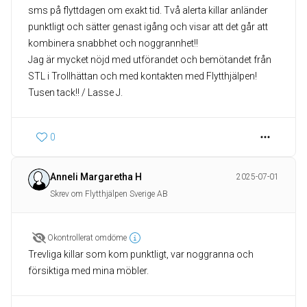
sms på flyttdagen om exakt tid. Två alerta killar anländer
punktligt och sätter genast igång och visar att det går att
kombinera snabbhet och noggrannhet!!
Jag är mycket nöjd med utförandet och bemötandet från
STL i Trollhättan och med kontakten med Flytthjälpen!
Tusen tack!! / Lasse J.
0
Anneli Margaretha H
2025-07-01
Skrev om Flytthjälpen Sverige AB
Okontrollerat omdöme
Trevliga killar som kom punktligt, var noggranna och
försiktiga med mina möbler.