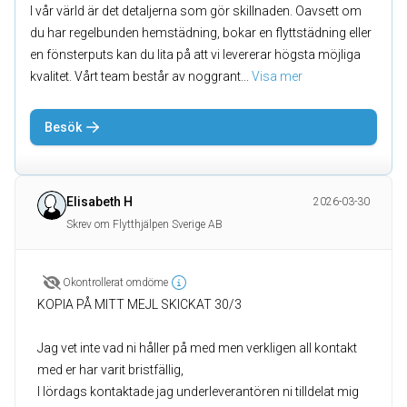
I vår värld är det detaljerna som gör skillnaden. Oavsett om
du har regelbunden hemstädning, bokar en flyttstädning eller
en fönsterputs kan du lita på att vi levererar högsta möjliga
kvalitet. Vårt team består av noggrant
... 
Visa mer
Besök
Elisabeth H
2026-03-30
Skrev om Flytthjälpen Sverige AB
Okontrollerat omdöme
KOPIA PÅ MITT MEJL SKICKAT 30/3
Jag vet inte vad ni håller på med men verkligen all kontakt
med er har varit bristfällig,
I lördags kontaktade jag underleverantören ni tilldelat mig