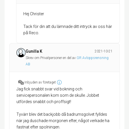
Hej Christer
Tack för din att du lämnade ditt intryck av oss här
på Reco.
Gunilla K
2021-10-21
Skrev om Privatpersoner en del av
GR Avloppsrensning
AB
Inbjuden av företaget
Jag fick snabbt svar vid bokning och
servicepersonalen kom som de skulle. Jobbet
utfördes snabbt och proffsigt!
Tyvärr blev det backjobb då badrumsgolvet fylldes
när jag duschade morgonen efter, något verkade ha
fastnat efter spolningen.