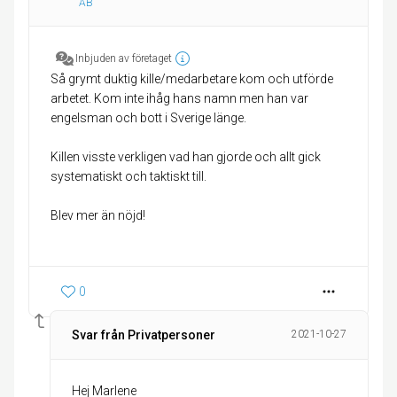
AB
Inbjuden av företaget
Så grymt duktig kille/medarbetare kom och utförde
arbetet. Kom inte ihåg hans namn men han var
engelsman och bott i Sverige länge.
Killen visste verkligen vad han gjorde och allt gick
systematiskt och taktiskt till.
Blev mer än nöjd!
0
Svar från Privatpersoner
2021-10-27
Hej Marlene