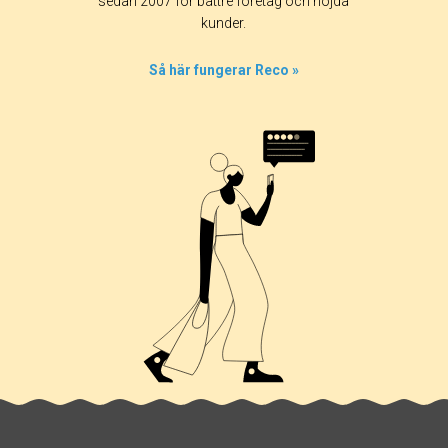
sedan 2007 för bättre företag och nöjda
kunder.
Så här fungerar Reco »