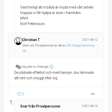
Vad trevligt att ni båda är nöjda med vårt arbete
hoppas vi får hjälpa er även i framtiden.
MVH
Rolf Pettersson
Christian T
2021-06-12
Skrev om Privatpersoner en del av
GR Avloppsrensning
AB
Inbjuden av företaget
De jobbade effektivt och med hänsyn, dvs lämnade
allt rent och snyggt efter sig.
0
Svar från Privatpersoner
2021-06-14