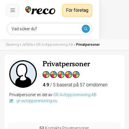
För företag
Vad söker du?
Sanering
›
Järfälla
›
GR Avloppsrensning AB
›
Privatpersoner
Privatpersoner
4.9
/ 5 baserat på 57 omdömen
Privatpersoner en del av
GR Avloppsrensning AB
gr-avloppsrensning.nu
Kontakta Privatpersoner