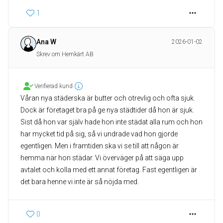
1
Ana W
2026-01-02
Skrev om Hemkärt AB
Verifierad kund
Våran nya städerska är butter och otrevlig och ofta sjuk.
Dock är företaget bra på ge nya städtider då hon är sjuk.
Sist då hon var själv hade hon inte städat alla rum och hon
har mycket tid på sig, så vi undrade vad hon gjorde
egentligen. Men i framtiden ska vi se till att någon är
hemma när hon städar. Vi överväger på att säga upp
avtalet och kolla med ett annat företag. Fast egentligen är
det bara henne vi inte är så nöjda med.
0