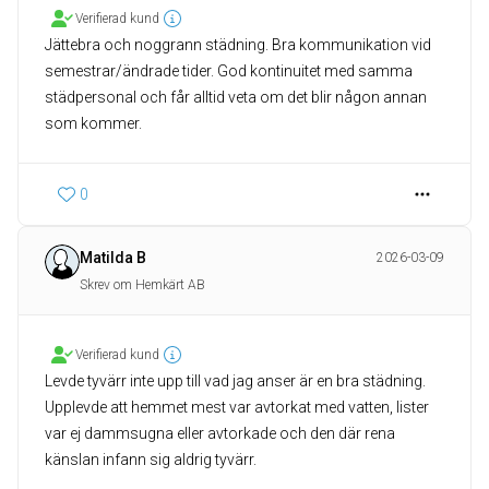
Verifierad kund
Jättebra och noggrann städning. Bra kommunikation vid
semestrar/ändrade tider. God kontinuitet med samma
städpersonal och får alltid veta om det blir någon annan
som kommer.
0
Matilda B
2026-03-09
Skrev om Hemkärt AB
Verifierad kund
Levde tyvärr inte upp till vad jag anser är en bra städning.
Upplevde att hemmet mest var avtorkat med vatten, lister
var ej dammsugna eller avtorkade och den där rena
känslan infann sig aldrig tyvärr.