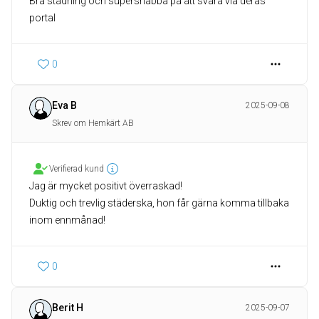
Bra städning och supersnabba på att svara via deras
portal
0
Eva B
2025-09-08
Skrev om Hemkärt AB
Verifierad kund
Jag är mycket positivt överraskad!
Duktig och trevlig städerska, hon får gärna komma tillbaka
inom ennmånad!
0
Berit H
2025-09-07