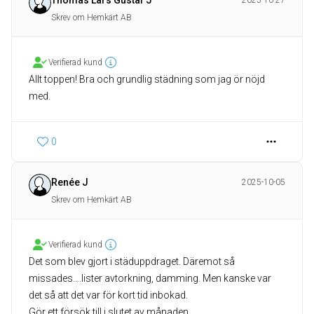
Thomas Lars Gustaf J
2025-10-27
Skrev om Hemkärt AB
Verifierad kund
Allt toppen! Bra och grundlig städning som jag ör nöjd
med.
0
Renée J
2025-10-05
Skrev om Hemkärt AB
Verifierad kund
Det som blev gjort i städuppdraget. Däremot så
missades….lister avtorkning, damming. Men kanske var
det så att det var för kort tid inbokad.
Gör ett försök till i slutet av månaden.