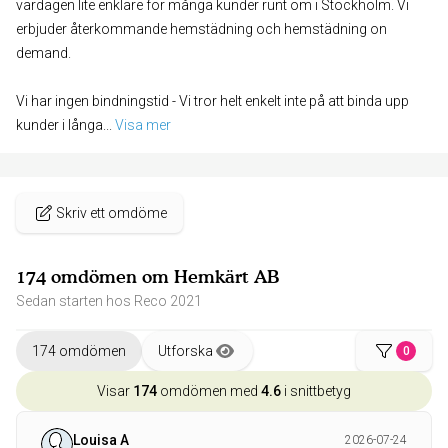
vardagen lite enklare för många kunder runt om i Stockholm. Vi
erbjuder återkommande hemstädning och hemstädning on
demand.
Vi har ingen bindningstid - Vi tror helt enkelt inte på att binda upp
kunder i långa
... 
Visa mer
Skriv ett omdöme
174 omdömen om Hemkärt AB
Sedan starten hos Reco 2021
174 omdömen
Utforska
0
Visar
174
omdömen med
4.6
i snittbetyg
Louisa A
2026-07-24