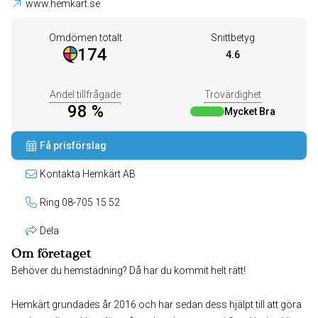
www.hemkart.se
Omdömen totalt
Snittbetyg
174
4.6
Andel tillfrågade
Trovärdighet
98 %
Mycket Bra
Få prisförslag
Kontakta Hemkärt AB
Ring 08-705 15 52
Dela
Om företaget
Behöver du hemstädning? Då har du kommit helt rätt!
Hemkärt grundades år 2016 och har sedan dess hjälpt till att göra