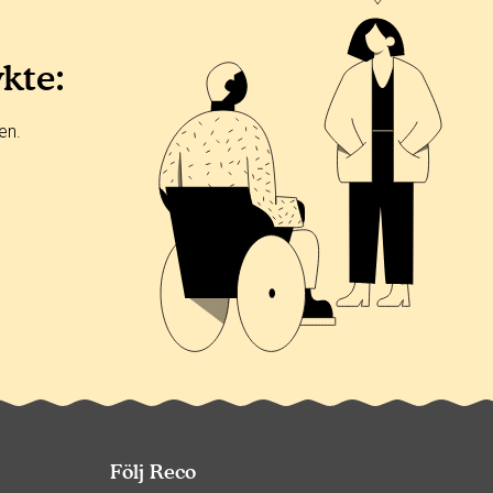
ykte:
en.
Följ Reco