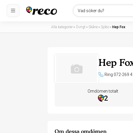
Vad söker du?
Alla kategorier
›
Övrigt
›
Skåne
›
Sjöbo
›
Hep Fox
Hep Fo
Ring 072-269 4
Omdömen totalt
2
Om dessa omdömen