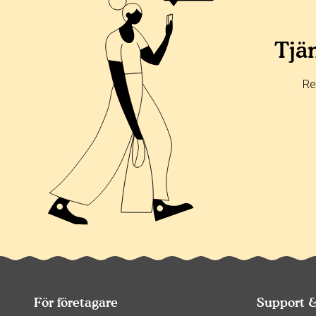
Alla
365 dagar
90 dagar
30 dagar
100%
0%
Tjän
0%
0%
Re
0%
För företagare
Support 