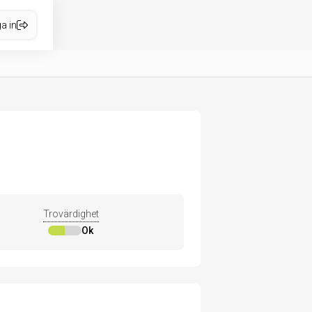
a in
Trovärdighet
Ok