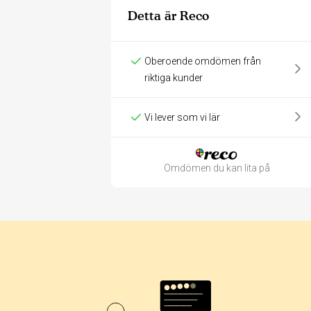
Detta är Reco
Oberoende omdömen från
riktiga kunder
Vi lever som vi lär
Omdömen du kan lita på
Betyg & tidpunkt: