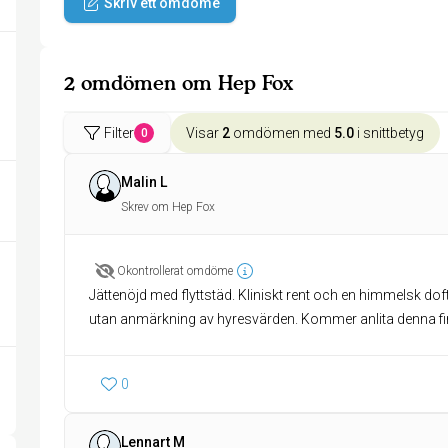
Skriv ett omdöme
2 omdömen om Hep Fox
Filter
Visar
2
omdömen med
5.0
i snittbetyg
0
Malin L
Skrev om Hep Fox
Okontrollerat omdöme
Jättenöjd med flyttstäd. Kliniskt rent och en himmelsk dof
utan anmärkning av hyresvärden. Kommer anlita denna fi
0
Lennart M