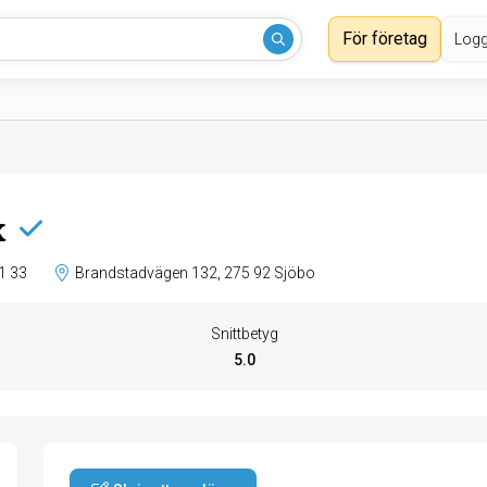
För företag
Logg
x
1 33
Brandstadvägen 132, 275 92 Sjöbo
Snittbetyg
5.0