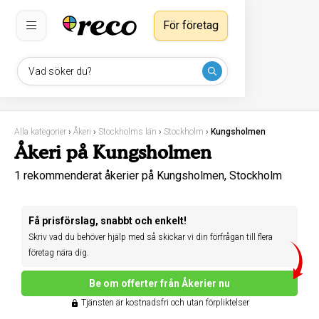
För företag
Vad söker du?
Alla kategorier
›
Åkeri
›
Stockholms län
›
Stockholm
›
Kungsholmen
Åkeri på Kungsholmen
1 rekommenderat åkerier på Kungsholmen, Stockholm
Få prisförslag, snabbt och enkelt!
Skriv vad du behöver hjälp med så skickar vi din förfrågan till flera
företag nära dig.
Be om offerter från Åkerier nu
Tjänsten är kostnadsfri och utan förpliktelser