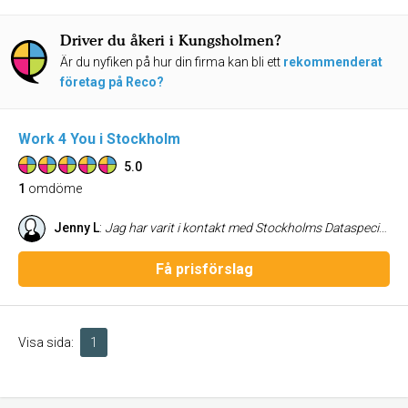
Driver du åkeri i Kungsholmen?
Är du nyfiken på hur din firma kan bli ett
rekommenderat
företag på Reco?
Work 4 You i Stockholm
5.0
1
omdöme
Jenny L
:
Jag har varit i kontakt med Stockholms Dataspecialist angående dataproblem, och inköp av ny dator. Jag är mycket nöjd och vill gärna rekomendera dom. Trevlig och kunnig personal, och snabb service.
Få prisförslag
Visa sida:
1