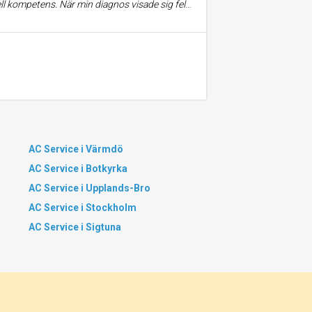
reservdelar och genomförde reparationen snabbt (eftersatt ha fått mitt godkännande, förstås).
AC Service i Värmdö
AC Service i Botkyrka
AC Service i Upplands-Bro
AC Service i Stockholm
AC Service i Sigtuna