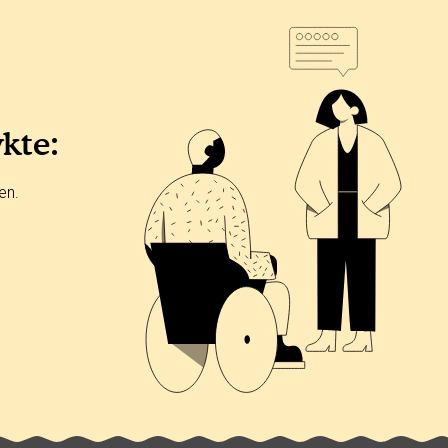
ykte:
en.