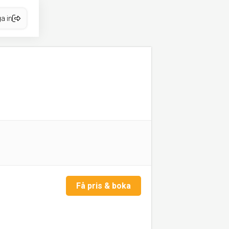
a in
Få pris & boka