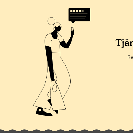
Tjän
Re