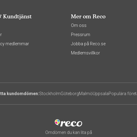
& Kundtjänst
Mer om Reco
s
Om oss
r
Pressrum
olicy medlemmar
Jobba på Reco.se
Medlemsvillkor
itta kundomdömen:
Stockholm
Göteborg
Malmö
Uppsala
Populära före
Omdömen du kan lita på