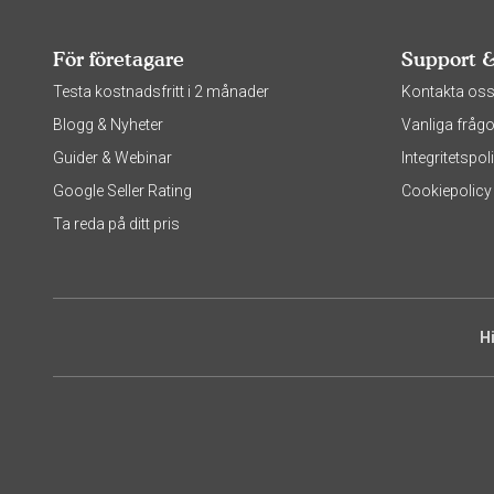
För företagare
Support 
Testa kostnadsfritt i 2 månader
Kontakta os
Blogg & Nyheter
Vanliga frågo
Guider & Webinar
Integritetsp
Google Seller Rating
Cookiepolicy
Ta reda på ditt pris
H