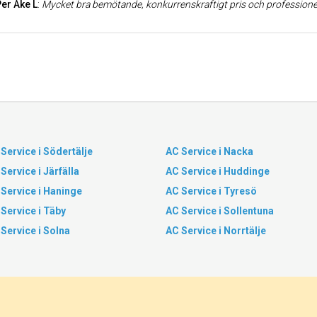
Per Åke L
:
Mycket bra bemötande, konkurrenskraftigt pris och professionell kompetens. När min diagnos visade sig felaktig beställde de genast nya 
Service i Södertälje
AC Service i Nacka
Service i Järfälla
AC Service i Huddinge
Service i Haninge
AC Service i Tyresö
Service i Täby
AC Service i Sollentuna
Service i Solna
AC Service i Norrtälje