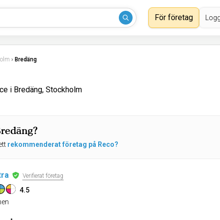
För företag
Logg
holm
›
Bredäng
ce i Bredäng, Stockholm
 Bredäng?
ett
rekommenderat företag på Reco?
tra
Verifierat företag
4.5
en