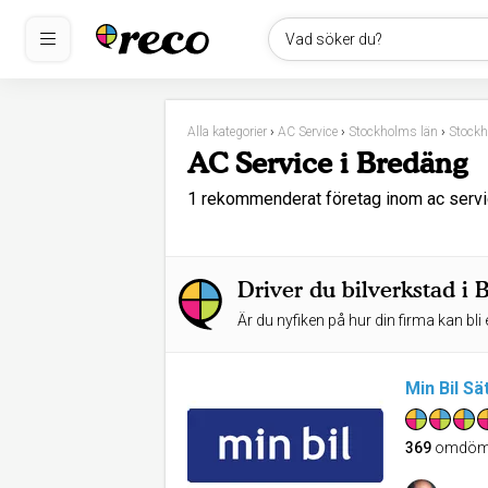
Vad söker du?
Alla kategorier
›
AC Service
›
Stockholms län
›
Stock
AC Service i Bredäng
1 rekommenderat företag inom ac servi
Driver du bilverkstad i
Är du nyfiken på hur din firma kan bli 
Min Bil Sä
369
omdöm