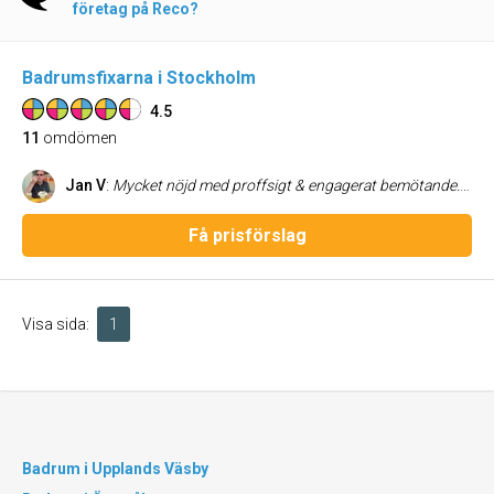
företag på Reco?
Badrumsfixarna i Stockholm
4.5
11
omdömen
Jan V
:
Mycket nöjd med proffsigt & engagerat bemötande. Vi helrenoverade både badrum & gästtoalett. Arbetsledare tillgänglig under hela renoveringen utan problem. Utmärkt kommunikation & hög servicenivå. Resultatet blev över förväntan. Rekommenderas varmt.
Få prisförslag
Visa sida:
1
Badrum i Upplands Väsby