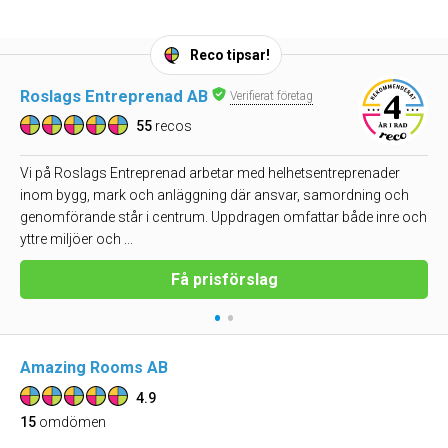
Reco tipsar!
Roslags Entreprenad AB
Verifierat företag
55
recos
Vi på Roslags Entreprenad arbetar med helhetsentreprenader
inom bygg, mark och anläggning där ansvar, samordning och
genomförande står i centrum. Uppdragen omfattar både inre och
yttre miljöer och ...
Få prisförslag
•
•
Amazing Rooms AB
4.9
15
omdömen