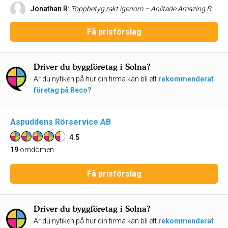
Jonathan R
:
Toppbetyg rakt igenom – Anlitade Amazing Rooms på rekommendation från en vän som nyligen renoverat köket. Det slutade med att vi under 2025 använde vi oss av Amazing Rooms för att renovera inte mindre än 3 våtrum. Två badrum och en tvättstuga, och vi är SÅ nöjda med resultatet. Mats håller vad han lovar, är noggrann och effektiv. När han blev klar hos oss fick han även renovera badrummet hemma hos mina föräldrar. Stort tack för hjälpen!
Få prisförslag
Driver du byggföretag i Solna?
Är du nyfiken på hur din firma kan bli ett
rekommenderat
företag på Reco?
Aspuddens Rörservice AB
4.5
19
omdömen
Få prisförslag
Driver du byggföretag i Solna?
Är du nyfiken på hur din firma kan bli ett
rekommenderat