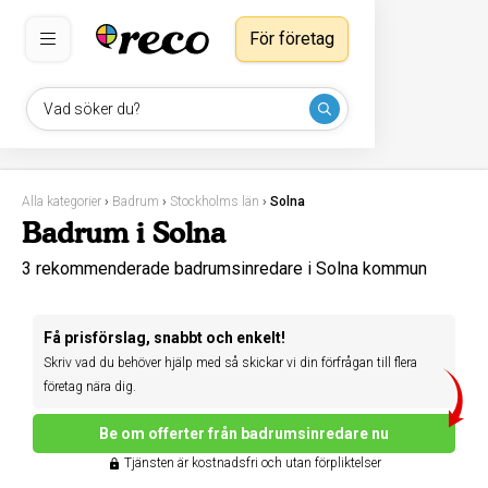
För företag
Vad söker du?
Alla kategorier
›
Badrum
›
Stockholms län
›
Solna
Badrum i Solna
3 rekommenderade badrumsinredare i Solna kommun
Få prisförslag, snabbt och enkelt!
Skriv vad du behöver hjälp med så skickar vi din förfrågan till flera
företag nära dig.
Be om offerter från badrumsinredare nu
Tjänsten är kostnadsfri och utan förpliktelser