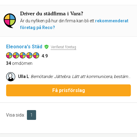
Driver du städfirma i Vara?
Är du nyfiken på hur din firma kan bli ett
rekommenderat
företag på Reco?
Eleonora's Städ
Verifierat företag
4.9
34
omdömen
Ulla L
:
Bemötande: Jättebra. Lätt att kommunicera, bestämma tid och info om pris. De åkte ut kostnadsfritt för att ge oss en uppfattning om kostnaden. Sammanfattningsvis: Eleonora's Städ var noggranna, trevliga och professionella. Vi fick huset slutstädat samt fönstrena putsade och vi är jättenöjda. Rekommenderas!
Få prisförslag
Visa sida:
1