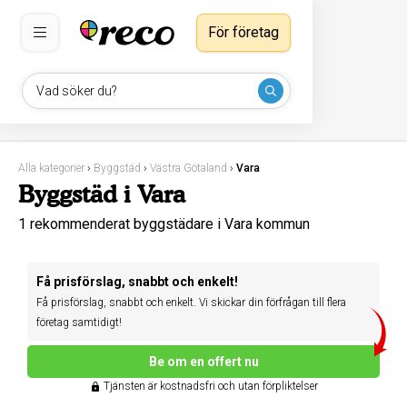
För företag
Vad söker du?
Alla kategorier
›
Byggstäd
›
Västra Götaland
›
Vara
Byggstäd i Vara
1 rekommenderat byggstädare i Vara kommun
Få prisförslag, snabbt och enkelt!
Få prisförslag, snabbt och enkelt. Vi skickar din förfrågan till flera
företag samtidigt!
Be om en offert nu
Tjänsten är kostnadsfri och utan förpliktelser