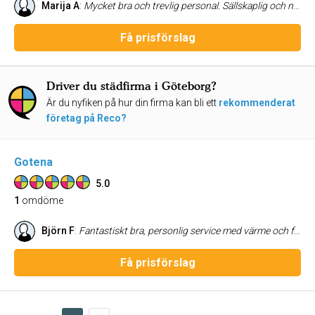
Marija A
:
Mycket bra och trevlig personal. Sällskaplig och noggrann. Särskilt beröm till vår städare. Hon är så härlig, snygg och punktlig. Kudos Purger. Vi kommer att fortsätta att samarbeta länge!
Få prisförslag
Driver du städfirma i Göteborg?
Är du nyfiken på hur din firma kan bli ett
rekommenderat
företag på Reco?
Gotena
5.0
1
omdöme
Björn F
:
Fantastiskt bra, personlig service med värme och förståelse. Effektiva och trevliga, snabba och ärliga.
Få prisförslag