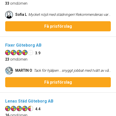
33
omdömen
Sofia L
:
Mycket nöjd med städningen! Rekommenderas varmt! Trevligt bemötande och snabba svar! Anlitar gärna Theresas Städ igen!
Få prisförslag
Fixer Göteborg AB
3.9
23
omdömen
MARTIN O
:
Tack för hjälpen .. snyggt jobbat med tvätt av vårat tak. Trevligt och professionellt bemötande , fick offerten på eftermiddagen och kom på utsatt tid ,förstår vad man vill ha gjort. Städat och rent efteråt. Kan varmt rekommendera Fixer Göteborg AB.
Få prisförslag
Lenas Städ Göteborg AB
4.4
16
omdömen