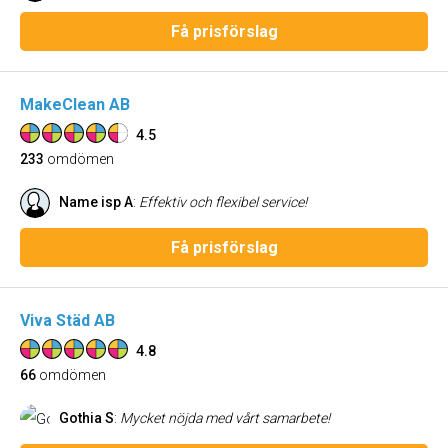
Få prisförslag
MakeClean AB
4.5
233
omdömen
Name isp A
:
Effektiv och flexibel service!
Få prisförslag
Viva Städ AB
4.8
66
omdömen
Gothia S
:
Mycket nöjda med vårt samarbete!