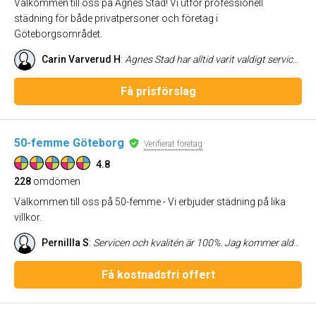
Välkommen till oss på Agnes Städ! Vi utför professionell
städning för både privatpersoner och företag i
Göteborgsområdet.
Carin Varverud H
:
Agnes Stad har alltid varit valdigt service minded och flexibla! Har haft regelbunden stadning i manga ar samt anlitat Agnes Stad for flyttstadning - alltid till stor belatenhet!
Få prisförslag
50-femme Göteborg
Verifierat företag
4.8
228
omdömen
Välkommen till oss på 50-femme - Vi erbjuder städning på lika
villkor.
Pernillla S
:
Servicen och kvalitén är 100%. Jag kommer aldrig anlita någon annan.
Få kostnadsfri offert