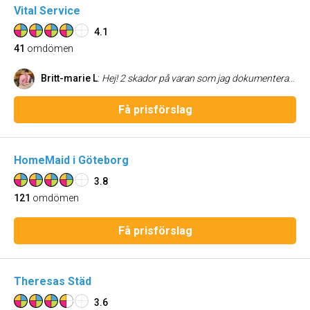
Vital Service
4.1
41
omdömen
Britt-marie L
:
Hej! 2 skador på varan som jag dokumenterat. Vet ej eller har ej fått uppgift om var man sänder in foto på detta
Få prisförslag
HomeMaid i Göteborg
3.8
121
omdömen
Få prisförslag
Theresas Städ
3.6