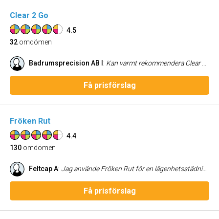
Clear 2 Go
4.5
32
omdömen
Badrumsprecision AB I
:
Kan varmt rekommendera Clear 2 Go Testade dom efter vi på företaget byte ut våra andra städare. Mats kom snabbt ut å resultatet blev strålande bra. Även vår egna kund skickade bild med tummen upp. Vi har dom nu på alla våra uppdrag och det funkar klockren. Är super nöjd.
Få prisförslag
Fröken Rut
4.4
130
omdömen
Feltcap A
:
Jag använde Fröken Rut för en lägenhetsstädning som jag är väldigt nöjd med, allt från administration till utförandet av städningen. Jag kan verkligen rekommendera Fröken Rut.
Få prisförslag