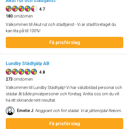
Akut rut och städtjänst
4.7
180
omdömen
Välkommen till Akut rut och städtjänst - Vi är städföretaget du
kan lita på till 100%!
Få prisförslag
Lundby Städhjälp AB
4.8
273
omdömen
Välkommen till Lundby Städhjälp! Vi har välutbildad personal och
städar åt både privatpersoner och företag. Anlita oss om du vill
ha ett skinande rent resultat.
Emelie J
:
Noggrant och fint städat. Vi är jättenöjda! Rekommenderas!
Få prisförslag