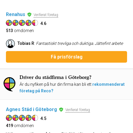
Renahus
Verifierat företag
4.6
513
omdömen
Tobias R
:
Fantastiskt trevliga och duktiga. Jättefint arbete
Få prisförslag
Driver du städfirma i Göteborg?
Är du nyfiken på hur din firma kan bli ett
rekommenderat
företag på Reco?
Agnes Städ i Göteborg
Verifierat företag
4.5
419
omdömen