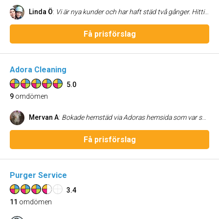
Linda Ö
:
Vi är nya kunder och har haft städ två gånger. Hittills nöjda! Bra kontakt med företaget och bra städning. Trevlig personal.
Få prisförslag
Adora Cleaning
5.0
9
omdömen
Mervan A
:
Bokade hemstäd via Adoras hemsida som var super enkel. Allt gick smidigt och enkelt då dem har en gratis konsultation. Förväntade mig en ren lägenhet och det var vad jag fick , Adora vi ses igen !
Få prisförslag
Purger Service
3.4
11
omdömen