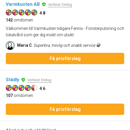
Varmkusten AB
Verifierat företag
4.8
142
omdömen
Välkommen till Varmkusten tidigare Fennix - Fönsterputsning och
lokalvård som ger dig insikt om utsikt.
Maria C
:
Superbra, trevlig och snabb service 😀
Få prisförslag
Städly
Verifierat företag
4.6
107
omdömen
Få prisförslag