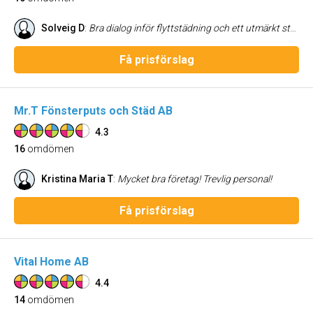
Solveig D
:
Bra dialog inför flyttstädning och ett utmärkt städjobb. TACK!
Få prisförslag
Mr.T Fönsterputs och Städ AB
4.3
16
omdömen
Kristina Maria T
:
Mycket bra företag! Trevlig personal!
Få prisförslag
Vital Home AB
4.4
14
omdömen