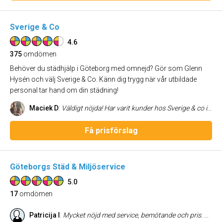
Sverige & Co
4.6
375
omdömen
Behöver du städhjälp i Göteborg med omnejd? Gör som Glenn
Hysén och välj Sverige & Co. Känn dig trygg när vår utbildade
personal tar hand om din städning!
Maciek D
:
Väldigt nöjda! Har varit kunder hos Sverige & co i ca 5 år och har inte planer på att byta. Att komma hem från jobbet till ett skinande rent och välstädat hem är lyx!
Få prisförslag
Göteborgs Städ & Miljöservice
5.0
17
omdömen
Patricija I
:
Mycket nöjd med service, bemötande och pris. Såklart inte helt streakfritt i och med priset, men han var snabb och fönstrena är ändå rena jämfört med hur de såg ut innan. Bokar de igen nästa gång. Helt klart värt.