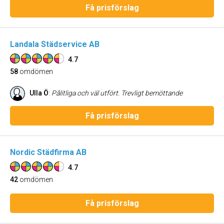
Få prisförslag
Landala Städservice AB
4.7
58
omdömen
Ulla Ö
:
Pålitliga och väl utfört. Trevligt bemöttande
Få prisförslag
Nordic Städfirma AB
4.7
42
omdömen
Få prisförslag