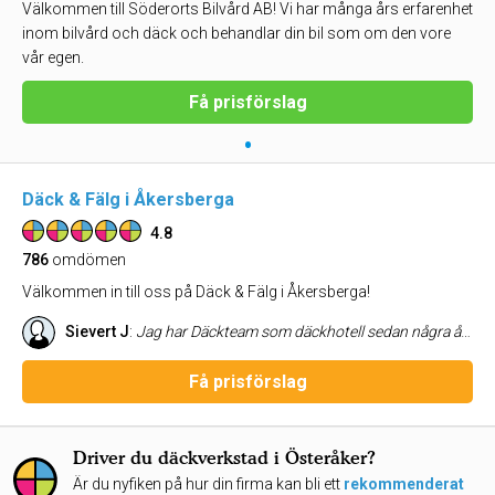
Välkommen till Söderorts Bilvård AB! Vi har många års erfarenhet
inom bilvård och däck och behandlar din bil som om den vore
vår egen.
Få prisförslag
•
Däck & Fälg i Åkersberga
4.8
786
omdömen
Välkommen in till oss på Däck & Fälg i Åkersberga!
Sievert J
:
Jag har Däckteam som däckhotell sedan några år tillbaka. Jag har alltid blivit bemött på bästa sätt och har god kontakt via nätet. Som pensionär blir man glad över fint bemötande och det är kanske särskilt viktigt vid en sådan situation. Däckteam har jobbat på att göra receptionslokalen finare , vilket jag uppskattar. Däckteam är ett föredöme för många företag.
Få prisförslag
Driver du däckverkstad i Österåker?
Är du nyfiken på hur din firma kan bli ett
rekommenderat