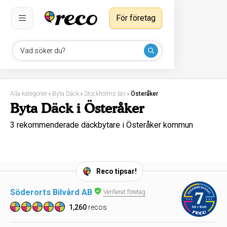
För företag
Vad söker du?
Alla kategorier
›
Byta Däck
›
Stockholms län
›
Österåker
Byta Däck i Österåker
3 rekommenderade däckbytare i Österåker kommun
Reco tipsar!
Söderorts Bilvård AB
Verifierat företag
1,260
recos