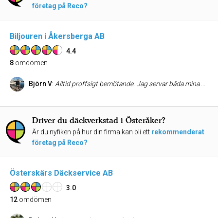
företag på Reco?
Biljouren i Åkersberga AB
4.4
8
omdömen
Björn V
:
Alltid proffsigt bemötande. Jag servar båda mina bilar här sedan ett par år tillbaka. Jättenöjd med allt, från snabba svar, offert och service.
Driver du däckverkstad i Österåker?
Är du nyfiken på hur din firma kan bli ett
rekommenderat
företag på Reco?
Österskärs Däckservice AB
3.0
12
omdömen