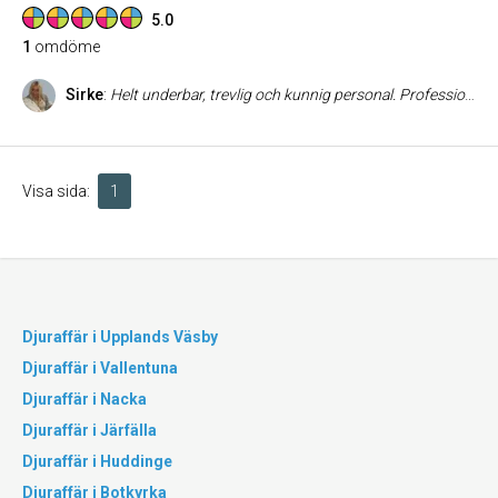
5.0
1
omdöme
Sirke
:
Helt underbar, trevlig och kunnig personal. Professionella och kan ge goda råd. Bärhjälp av tunga torrfoder säckar:) Dom har en till butik i Älvsjö, lika bra service där. Jag har handlat där i flera år och kommer förstås att att fortsätta med det.
Visa sida:
1
Djuraffär i Upplands Väsby
Djuraffär i Vallentuna
Djuraffär i Nacka
Djuraffär i Järfälla
Djuraffär i Huddinge
Djuraffär i Botkyrka