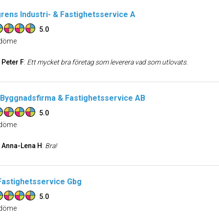
rens Industri- & Fastighetsservice A
5.0
döme
Peter F
:
Ett mycket bra företag som leverera vad som utlovats.
Byggnadsfirma & Fastighetsservice AB
5.0
döme
Anna-Lena H
:
Bra!
Fastighetsservice Gbg
5.0
döme