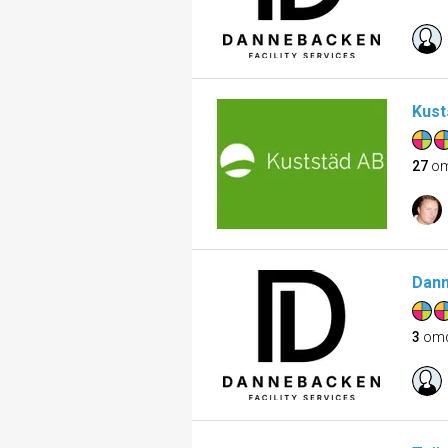
Kust
27
om
Dann
3
om