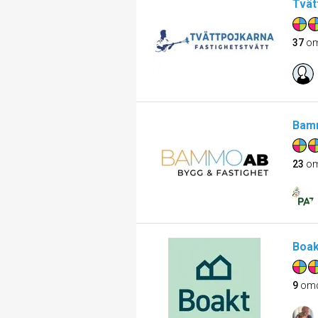
Tvät
37
om
Bamm
23
om
Boak
9
om