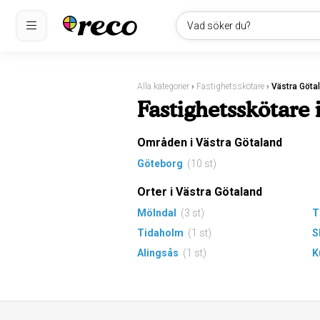
Vad söker du?
Alla kategorier
›
Fastighetsskötare
›
Västra Göta
Fastighetsskötare 
Områden i Västra Götaland
Göteborg
(10 st)
Orter i Västra Götaland
Mölndal
(3 st)
T
Tidaholm
(1 st)
S
Alingsås
(1 st)
K