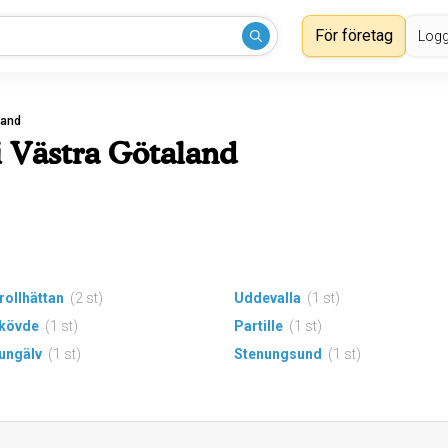
För företag
Logg
land
i Västra Götaland
rollhättan
(2 st)
Uddevalla
(1 st)
kövde
(1 st)
Partille
(1 st)
ungälv
(1 st)
Stenungsund
(1 st)