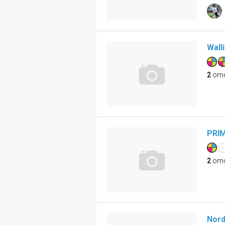
Wall
2
om
PRIM
2
om
Nord