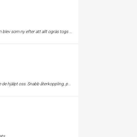
t bemött av Oscar på Tvättpojkarna.Har rekommederat dom till många personer.
s styrka. Vi är supernöjda med deras service och ser fram emot fortsatt samarbete.
ats.