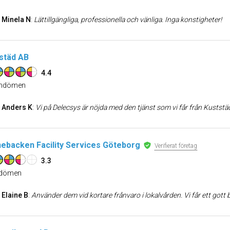
Minela N
:
Lättillgängliga, professionella och vänliga. Inga konstigheter!
städ AB
4.4
dömen
Anders K
:
Vi på Delecsys är nöjda med den tjänst som vi får från Kuststä
ebacken Facility Services Göteborg
Verifierat företag
3.3
dömen
Elaine B
:
Använder dem vid kortare frånvaro i lokalvården. Vi får ett got