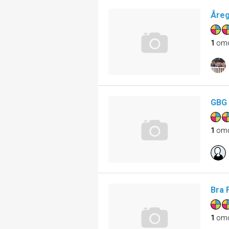
Åreg
1
om
GBG 
1
om
Bra 
1
om