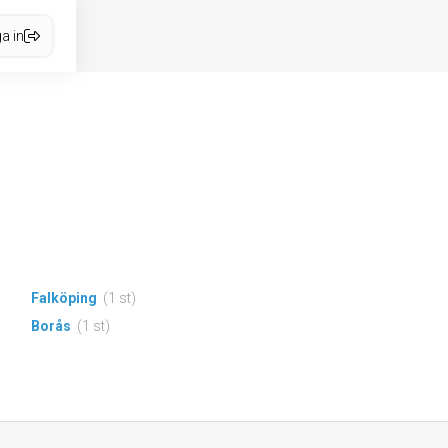
a in
Falköping
(1 st)
Borås
(1 st)