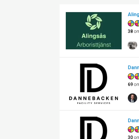
Alin
38
om
Dann
69
om
Dann
30
om