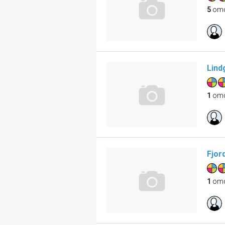
5
om
Lind
1
om
Fjor
1
om