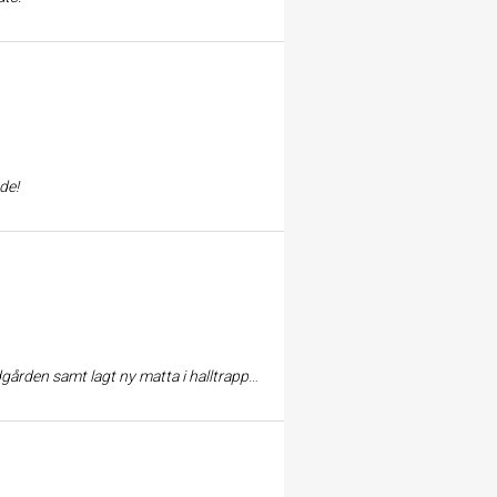
de!
era dem! Om ni vill se resultatet får ni gärna komma förbi och kolla. Ha en bra dag! /Marianne i Ljungskile