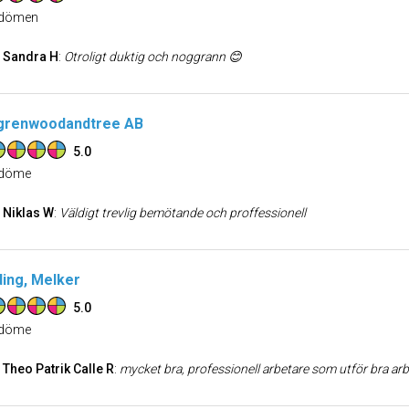
dömen
Sandra H
:
Otroligt duktig och noggrann 😊
grenwoodandtree AB
5.0
döme
Niklas W
:
Väldigt trevlig bemötande och proffessionell
ding, Melker
5.0
döme
Theo Patrik Calle R
:
mycket bra, professionell arbetare som utför bra arbete