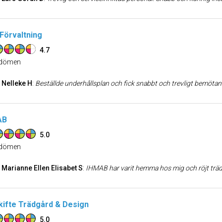
Förvaltning
4.7
dömen
Nelleke H
:
Beställde underhållsplan och fick snabbt och trevligt bemötan
AB
5.0
dömen
Marianne Ellen Elisabet S
:
IHMAB har varit hemma hos mig och röjt trädgården samt lagt ny matta i halltrappan. Jag är väldigt nöjd och kan verkligen rekommend
kifte Trädgård & Design
5.0