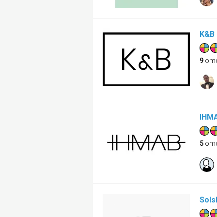
K&B 
9
om
IHM
5
om
Sols