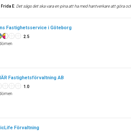
Frida E
:
Det sägs det ska vara en pina att ha med hantverkare att göra och att ha dem stökandes i sitt hem. Så var inte fallet med detta företag! Oerhört hjälpsamma, duktiga, proffsiga och snabba hantverkare. De tog bort två lager plastgolv o
ins Fastighetsservice i Göteborg
2.5
dömen
ÄR Fastighetsförvaltning AB
1.0
dömen
icLife Förvaltning