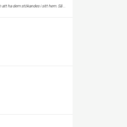
ch lade in parkett och forslade bort skräpet, i två rum, under en enda lång arbetsdag. Snyggt och bra blev det. Rekommenderas varmt.