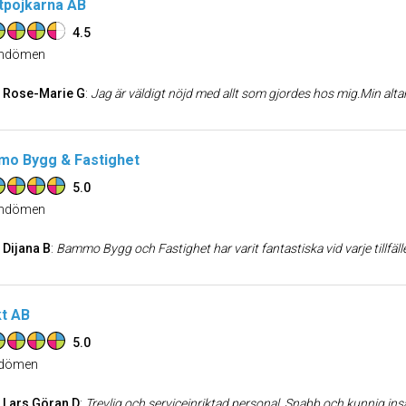
tpojkarna AB
4.5
dömen
Rose-Marie G
:
Jag är väldigt nöjd med allt som gjordes hos mig.Min altan blev som ny efter att allt ogräs togs bort. Blev trevlig
o Bygg & Fastighet
5.0
dömen
Dijana B
:
Bammo Bygg och Fastighet har varit fantastiska vid varje tillfälle de hjälpt oss. Snabb återkoppling, punktualitet och problemlösning är dera
t AB
5.0
dömen
Lars Göran D
:
Trevlig och serviceinriktad personal. Snabb och kunnig ins