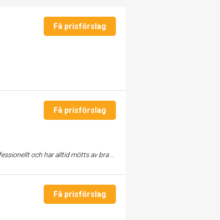
Få prisförslag
Få prisförslag
gsorientering och inte minst fläckfritt resultat på utfört arbete - bokstavligen.
Få prisförslag