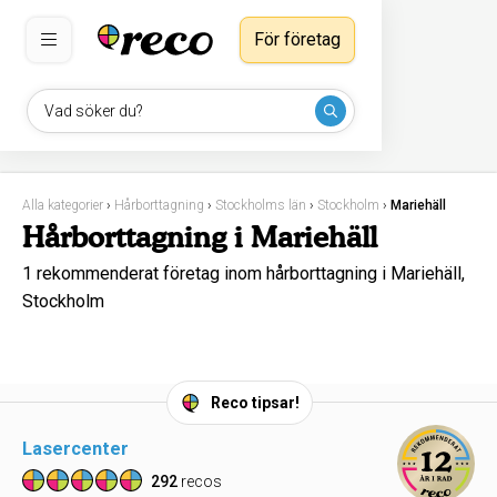
För företag
Vad söker du?
Alla kategorier
›
Hårborttagning
›
Stockholms län
›
Stockholm
›
Mariehäll
Hårborttagning i Mariehäll
1 rekommenderat företag inom hårborttagning i Mariehäll,
Stockholm
Reco tipsar!
Lasercenter
292
recos