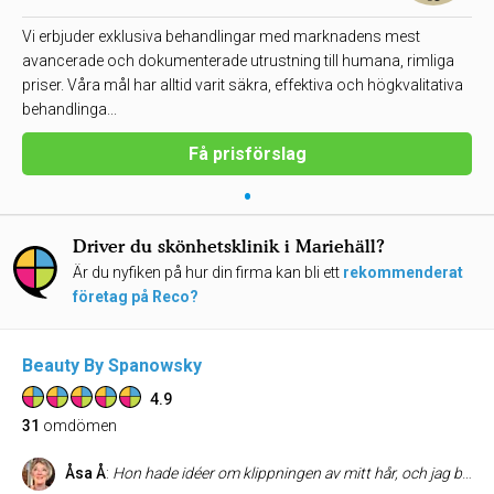
Vi erbjuder exklusiva behandlingar med marknadens mest
avancerade och dokumenterade utrustning till humana, rimliga
priser. Våra mål har alltid varit säkra, effektiva och högkvalitativa
behandlinga...
Få prisförslag
•
Driver du skönhetsklinik i Mariehäll?
Är du nyfiken på hur din firma kan bli ett
rekommenderat
företag på Reco?
Beauty By Spanowsky
4.9
31
omdömen
Åsa Å
:
Hon hade idéer om klippningen av mitt hår, och jag blev jättenöjd med resultatet. Hon är mycket trevlig och professionell . Jag kommer att vara en trogen kund.