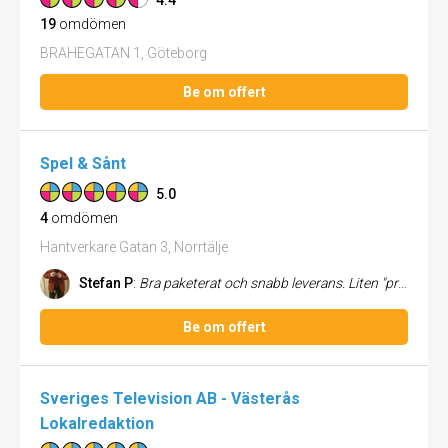
4.4
19
omdömen
BRAHEGATAN 1, Göteborg
Be om offert
Spel & Sånt
5.0
4
omdömen
Hantverkare Gatan 3, Norrtälje
Stefan P
:
Bra paketerat och snabb leverans. Liten "present" följde med. 3 spel i obrutna förpackningar. Jag rekommenderar dem och ...
Be om offert
Sveriges Television AB - Västerås
Lokalredaktion