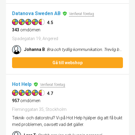
Datanova Sweden AB
Verifierat företag
4.5
343
omdömen
Spadegatan 19, Angered
Johanna B
:
Bra och tydlig kommunikation. Trevlig bemötande och snabb service i butiken!
Gå till webshop
Hot Help
Verifierat företag
4.7
957
omdömen
Fleminggatan 35, Stockholm
Teknik- och datorstrul? Vi på Hot Help hjälper dig att få bukt
med problemen, oavsett vad det gäller.