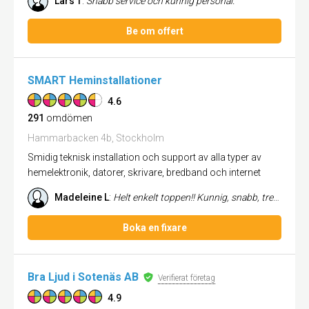
Lars T
:
Snabb service och kunnig personal.
Be om offert
SMART Heminstallationer
4.6
291
omdömen
Hammarbacken 4b, Stockholm
Smidig teknisk installation och support av alla typer av
hemelektronik, datorer, skrivare, bredband och internet
Madeleine L
:
Helt enkelt toppen!! Kunnig, snabb, trevlig och Såå gullig installatör! Trevliga även i kundservicen. Bästa firma, kan v...
Boka en fixare
Bra Ljud i Sotenäs AB
Verifierat företag
4.9