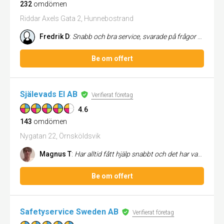
232
omdömen
Riddar Axels Gata 2, Hunnebostrand
Fredrik D
:
Snabb och bra service, svarade på frågor direkt. Toppenföretag!
Be om offert
Själevads El AB
Verifierat företag
4.6
143
omdömen
Nygatan 22, Örnsköldsvik
Magnus T
:
Har alltid fått hjälp snabbt och det har varit professionellt utfört. Prisbilden är rimlig.
Be om offert
Safetyservice Sweden AB
Verifierat företag