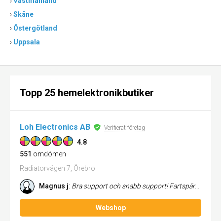
›
Västmanland
›
Skåne
›
Östergötland
›
Uppsala
Topp 25 hemelektronikbutiker
Loh Electronics AB
Verifierat företag
4.8
551
omdömen
Radiatorvägen 7, Örebro
Magnus j
:
Bra support och snabb support! Fartspärren funkade inte så bra på min atraktor dock.
Webshop