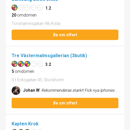
1.2
20
omdömen
Torshamnsgatan 48, Kista
Be om offert
Tre Västermalmsgallerian (3butik)
3.2
5
omdömen
S:t Eriksgatan 45, Stockholm
Johan W
:
Rekommenderas starkt! Fick nya Iphones genom Tre på jobbet.. Älskar den(Iphones) och dem(Tre) idag, det beror till 110% ...
Be om offert
Kapten Krok