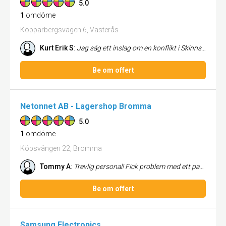
5.0
1
omdöme
Kopparbergsvägen 6, Västerås
Kurt Erik S
:
Jag såg ett inslag om en konflikt i Skinnskatteberg om bergvärme. Denna reporter har även kontaktat mig. Hur kan Ni infö...
Be om offert
Netonnet AB - Lagershop Bromma
5.0
1
omdöme
Köpsvängen 22, Bromma
Tommy A
:
Trevlig personal! Fick problem med ett par trådlösa JBL-hörlurar, som vid mitt senaste besök byttes ut direkt - nu till ...
Be om offert
Samsung Electronics