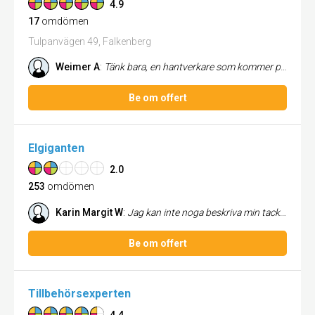
4.9
17
omdömen
Tulpanvägen 49, Falkenberg
Weimer A
:
Tänk bara, en hantverkare som kommer på utsatt tid, gör ett bra jobb och meddelar avvikelser till ett rimligt pris. Ka...
Be om offert
Elgiganten
2.0
253
omdömen
Karin Margit W
:
Jag kan inte noga beskriva min tacksamhet till Malku på support på Elgiganten Svågertorp Malmö. Fick perfekt hjälp, vänl...
Be om offert
Tillbehörsexperten