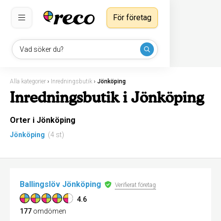
För företag
Vad söker du?
Alla kategorier
›
Inredningsbutik
›
Jönköping
Inredningsbutik i Jönköping
Orter i Jönköping
Jönköping
(4 st)
Ballingslöv Jönköping
Verifierat företag
4.6
177
omdömen