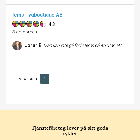
Iems Tygboutique AB
4.3
3
omdömen
Johan B
:
Man kan inte gå förbi Iems på A6 utan att dras in. Exponeringen i butiken gör än väldigt intresserad. Många lite annorlunda men riktigt snygga produkter tillsammans med allt modernt som också förväntas. Personalen är otroligt trevliga, hjälpsamma och kunniga. Jag som inte har så bra koll tycker väldigt bra om Iems då man inte behöver känna sig dumförklarad när man går därifrån. Håller med Cecilia om att de hade lite samma produkter som alla andra under en kort period men nu har de ryckt upp sig och visar ännu en gång framfötterna! Rekomenderar verkligen IEMS på A6.
Visa sida:
1
Tjänsteföretag lever på sitt goda
rykte: