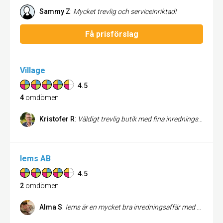
Sammy Z
:
Mycket trevlig och serviceinriktad!
Få prisförslag
Village
4.5
4
omdömen
Kristofer R
:
Väldigt trevlig butik med fina inredningsartiklar. I butiken har man tänkt på det lilla extra och på sommaren finns en liten altan på baksidan där de visar upp uteinredning.
Iems AB
4.5
2
omdömen
Alma S
:
Iems är en mycket bra inredningsaffär med fina saker, både moderna saker och saker i gammal stil, och serviceinriktad personal. Jag köpte en kudde där nyligen och det fanns bara en, och jag ville ha två. Expediten erbjöd sig snabbt att hon kunde sy en till dagen efter om så önskades, och gav mig även 3 dagars extra öppet köp enligt mina önskemål. Det är konstigt och tråkigt att denna härliga affär endast finns i Göteborg och Jönköping, skulle vilja att den fanns på fler ställen. Det är en populär affär bland mina vänner, jag rekomenderar den starkt till alla som vill ha fin inredning i sin lägenhet eller hus!=)