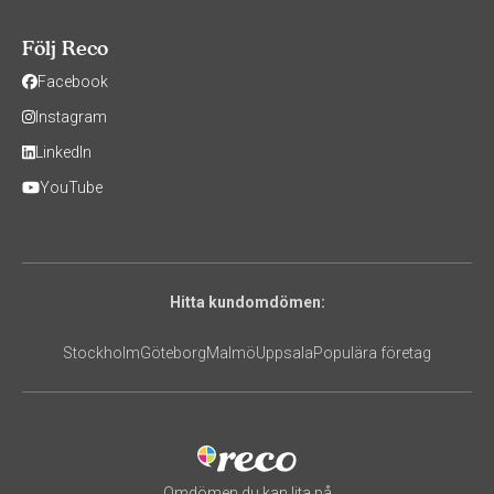
Följ Reco
Facebook
Instagram
LinkedIn
YouTube
Hitta kundomdömen:
Stockholm
Göteborg
Malmö
Uppsala
Populära företag
Omdömen du kan lita på