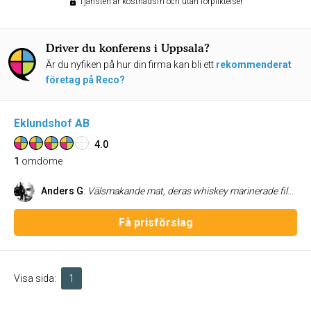
Tjänsten är kostnadsfri och utan förpliktelser
Driver du konferens i Uppsala?
Är du nyfiken på hur din firma kan bli ett
rekommenderat
företag på Reco?
Eklundshof AB
4.0
1
omdöme
Anders G
:
Välsmakande mat, deras whiskey marinerade filé var helt underbar. Trevlig miljöer bra bemötande men lite väl dyrt. Därmed betyget.
Få prisförslag
Visa sida:
1