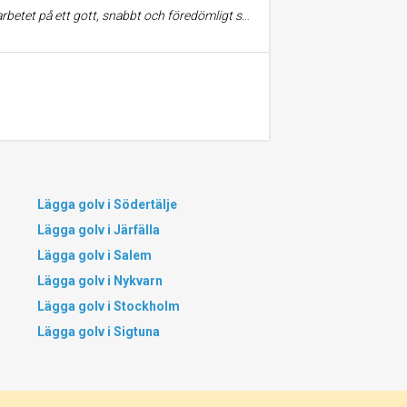
 ett problem utanför sitt åttagande. Är mycket nöjd med såväl resultat som företagets trevliga bemötande
Lägga golv i Södertälje
Lägga golv i Järfälla
Lägga golv i Salem
Lägga golv i Nykvarn
Lägga golv i Stockholm
Lägga golv i Sigtuna