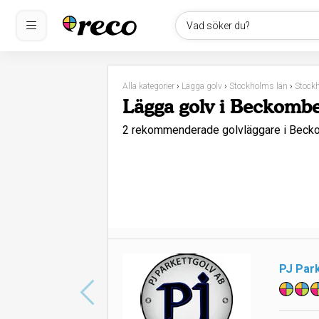
Vad söker du?
Alla kategorier
›
Lägga golv
›
Stockholms län
›
Stock
Lägga golv i Beckomb
2 rekommenderade golvläggare i Beck
PJ Par