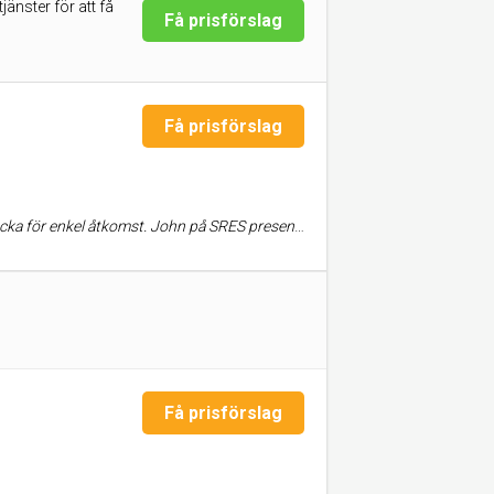
änster för att få
Få prisförslag
Få prisförslag
altanen. Båda jobben presenterade han separat via personligt möte och offert med detaljerad lista och ritning/design. Trots att John var något dyrare än de andra offerterna jag hade tagit in för samma jobb så anlitade vi John ändå på grund av hans proffsiga och kundvänliga attityd och det var det verkligen värt. John är arbetsam, har stor fackmannamässig kunskap (snickeri, villadränering och anläggning av altan) och arbetar med stort sinne för kvalitet. Det är med stort nöje som jag skulle rekommendera honom för liknande jobb..
Få prisförslag