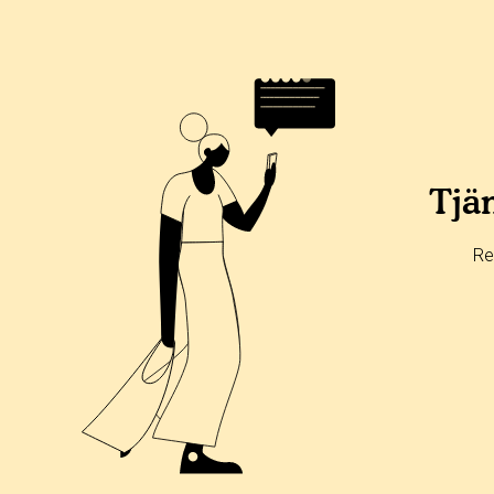
Tjän
Re