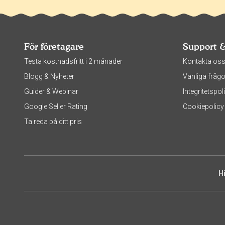
För företagare
Support 
Testa kostnadsfritt i 2 månader
Kontakta os
Blogg & Nyheter
Vanliga frågo
Guider & Webinar
Integritetsp
Google Seller Rating
Cookiepolicy
Ta reda på ditt pris
H