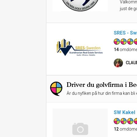
Välkommen
just de 
SRES - Sw
14
omdöme
CLAU
Driver du golvfirma i 
Är du nyfiken på hur din firma kan bli 
SW Kakel
12
omdöme