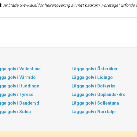
i
:
Anlitade SW-Kakel för helrenovering av mitt badrum. Företaget utförde arbetet på ett gott, snabbt och föredömligt sätt. Man var tom behjälplig med att kostnadsfritt lösa
ga golv i Vallentuna
Lägga golv i Österåker
gga golv i Värmdö
Lägga golv i Lidingö
gga golv i Huddinge
Lägga golv i Botkyrka
ga golv i Tyresö
Lägga golv i Upplands-Bro
gga golv i Danderyd
Lägga golv i Sollentuna
ga golv i Solna
Lägga golv i Norrtälje