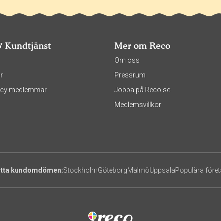
& Kundtjänst
Mer om Reco
s
Om oss
r
Pressrum
olicy medlemmar
Jobba på Reco.se
Medlemsvillkor
itta kundomdömen:
Stockholm
Göteborg
Malmö
Uppsala
Populära före