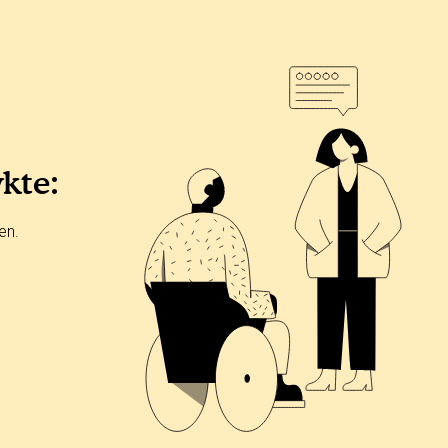
ykte:
en.