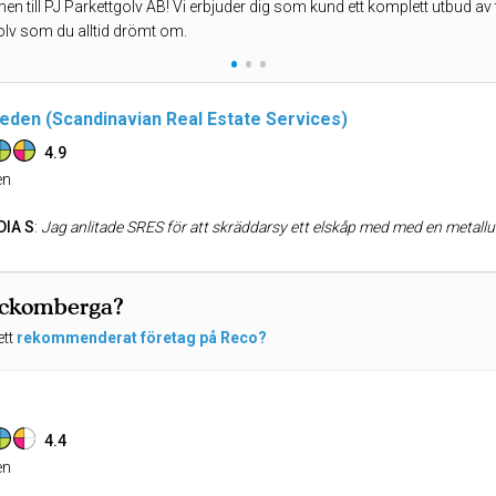
 till PJ Parkettgolv AB! Vi erbjuder dig som kund ett komplett utbud av tj
golv som du alltid drömt om.
•
•
•
eden (Scandinavian Real Estate Services)
4.9
n
DIA S
:
Jag anlitade SRES för att skräddarsy ett elskåp med med en metallucka för enkel åtkomst. John på SRES presenterade en offert och redogjorde i detalj (i offert och muntligt) hur arbetet skulle genomföras. Blev så nöjd med elskåpet att jag anlitade SRES även för två andra större jobb jag hade planerat för sommaren. Det ena var en villadränering och det andra en altan (100 kvadratmeter) i två nivåer. Båda dessa arbeten kräver stor fackmannamässig kunskap. Vi genomförde villadräneringen först och där anlitade John en grävmaskinist för att gräva de större delarna runt huset. Resten av arbetet skötte han på egen hand inklusive en stor stenkista. I mitt liv har jag nog aldrig sett en person med sådan arbetsmoral som John. Han började kl 8 och slutade aldrig före kl 18. När villadräneringen var klar fortsatte vi med 
Beckomberga?
ett
rekommenderat företag på Reco?
4.4
n