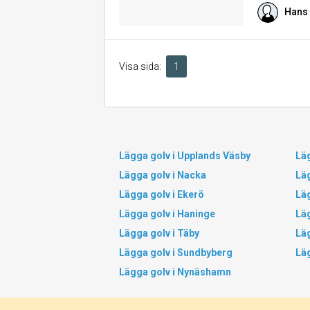
Hans 
Visa sida:
1
Lägga golv i Upplands Väsby
Läg
Lägga golv i Nacka
Lä
Lägga golv i Ekerö
Lä
Lägga golv i Haninge
Läg
Lägga golv i Täby
Lä
Lägga golv i Sundbyberg
Läg
Lägga golv i Nynäshamn