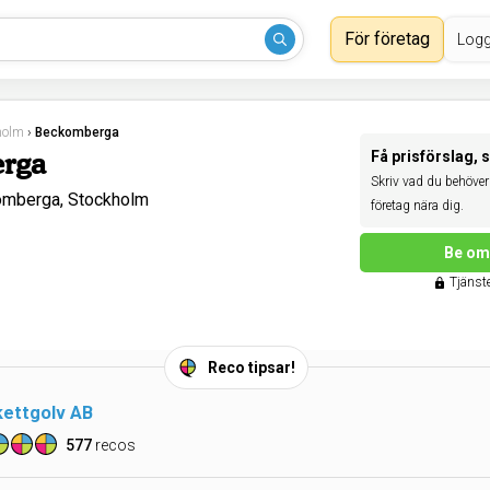
För företag
Logg
holm
›
Beckomberga
erga
Få prisförslag, 
Skriv vad du behöver 
omberga, Stockholm
företag nära dig.
Be om 
Tjänste
Reco tipsar!
kettgolv AB
577
recos