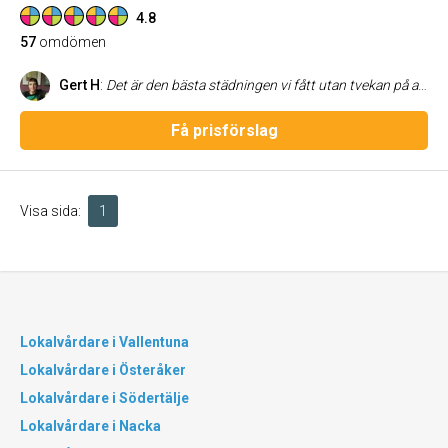
4.8
57
omdömen
Gert H
:
Det är den bästa städningen vi fått utan tvekan på alla flyttstädningar vi fått. Helt fantastiska. De hittade till och med ett guldsmycke som min fru letet efter i flera år! Ska ni ha en superstädning är detta företaget. Bra jobbat!
Få prisförslag
Visa sida:
1
Lokalvårdare i Vallentuna
Lokalvårdare i Österåker
Lokalvårdare i Södertälje
Lokalvårdare i Nacka