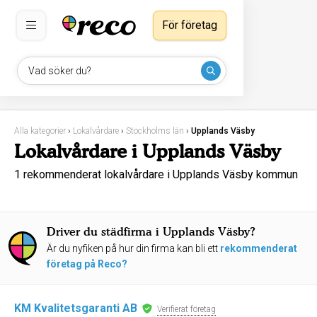
För företag
Vad söker du?
Alla kategorier
›
Lokalvårdare
›
Stockholms län
›
Upplands Väsby
Lokalvårdare i Upplands Väsby
1 rekommenderat lokalvårdare i Upplands Väsby kommun
Driver du städfirma i Upplands Väsby?
Är du nyfiken på hur din firma kan bli ett
rekommenderat
företag på Reco?
KM Kvalitetsgaranti AB
Verifierat företag