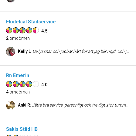
Flodelsal Städservice
4.5
2
omdömen
Kelly L
:
De lyssnar och jobbar hårt för att jag blir nöjd. Och jag är det!
Rn Emerin
4.0
4
omdömen
Anki R
:
Jätte bra service, personligt och trevligt stor tumme upp.
Sakis Städ HB