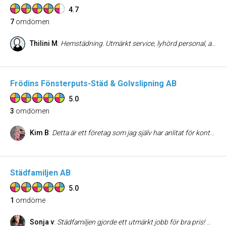
4.7
7
omdömen
Thilini M
:
Hemstädning. Utmärkt service, lyhörd personal, anpassar sig efter kundens önskemål och behov. Ren och fin lgh varje gång.
Frödins Fönsterputs-Städ & Golvslipning AB
5.0
3
omdömen
Kim B
:
Detta är ett företag som jag själv har anlitat för kontorsstädning som inköpare, jag har dessutom erfarenhet av dem gällande "hushållsnära tjänster" för städning i mitt hus. Jag uppfattar företaget som pålitliga, de är noggranna samt serviceminded! Det bästa är att de har erbjudit mig helhetslösningar gällande fönsterputsning, hemstädning, kontorsstädning, golvvård. Sist men inte minst har de hjälpt mig med golvslipningen av våra parketgolv! Owe som jag tror dessutom är ägare, har jag haft förmånen att lära känna som kund. Jag anser att han gör ett oerhört bra jobb tillsammans med den säljare som jag träffat. För att inte tala om alla de medarbetare som gör att jag sparar tid och pengar. För mig är det avgörande att ha en leverantör som är snabb, pålitlig och tillmötesgående för mina behov. Jag kan varmt rekommendera detta företag till ALLA jag känner som kanske vill spara tid och pengar i samband med de nya skattereglerna med 50 % avdrag! =) /En mycket nöjd kund som gärna rekommenderar andra som vill ha ett fräschare kontor och arbetsmiljö, privat hem!
Städfamiljen AB
5.0
1
omdöme
Sonja v
:
Städfamiljen gjorde ett utmärkt jobb för bra pris! Mycket pålitliga. Dessutom trevligt bemötande och professionella. De höll löpande kontakt och lämnade efter sig en välkommen-blomma till de som köpt vår lägenhet - med visitkort och uppmaning att kontakta dem direkt istälet för oss om något inte var bra. Ansvar och professionalism - det gillar vi!