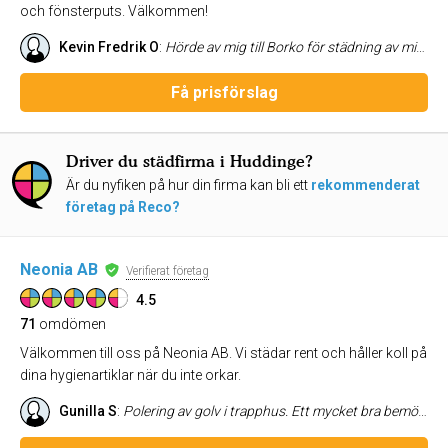
och fönsterputs. Välkommen!
Kevin Fredrik O
:
Hörde av mig till Borko för städning av min företagslokal. Svarar mycket fort på kommunikation och kontoret är skinande rent efter varje städtillfälle. Rekommenderar starkt. /Kevin
Få prisförslag
Driver du städfirma i Huddinge?
Är du nyfiken på hur din firma kan bli ett
rekommenderat
företag på Reco?
Neonia AB
Verifierat företag
4.5
71
omdömen
Välkommen till oss på Neonia AB. Vi städar rent och håller koll på
dina hygienartiklar när du inte orkar.
Gunilla S
:
Polering av golv i trapphus. Ett mycket bra bemötande och positiva personer. Allt blev mycket bra och vi blev inte störda av jobbet. Jobbet gjorde mest nattetid. Neornia är ett företag som vi kan rekommendera till andra.