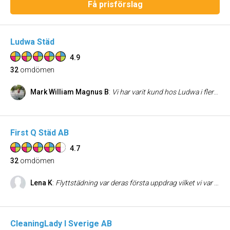
Få prisförslag
Ludwa Städ
4.9
32
omdömen
Mark William Magnus B
:
Vi har varit kund hos Ludwa i flera år och uppskattar den kontinuitet och kvalitet som de levererar. De är enkla att ha att göra med och flexibla när så behövs.
First Q Städ AB
4.7
32
omdömen
Lena K
:
Flyttstädning var deras första uppdrag vilket vi var nöjda med. Därefter regelbunden städning hemma. Trevliga människor att ha göra med. MEN framför allt :de städar väldigt bra!
CleaningLady I Sverige AB