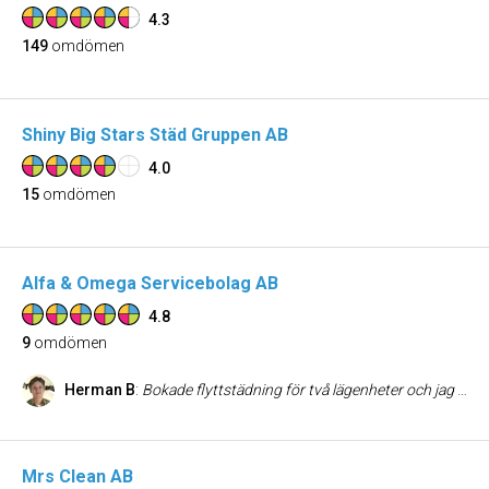
4.3
149
omdömen
Shiny Big Stars Städ Gruppen AB
4.0
15
omdömen
Alfa & Omega Servicebolag AB
4.8
9
omdömen
Herman B
:
Bokade flyttstädning för två lägenheter och jag kan inte säga något annat än att jag är riktigt nöjd. Städningen var väldigt bra och kontakten med Per som kom och hämta nycklar osv. var toppen, grym känsla för bra service och kundbemötande!
Mrs Clean AB