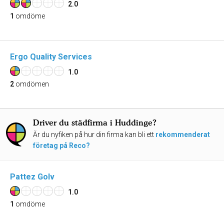
2.0
1
omdöme
Ergo Quality Services
1.0
2
omdömen
Driver du städfirma i Huddinge?
Är du nyfiken på hur din firma kan bli ett
rekommenderat
företag på Reco?
Pattez Golv
1.0
1
omdöme