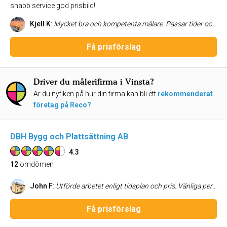
snabb service god prisbild!
Kjell K
:
Mycket bra och kompetenta målare. Passar tider och mycket trevligt bemötande. Utförande i toppklass. Kan verkligen rekommendera detta företag
Få prisförslag
Driver du målerifirma i Vinsta?
Är du nyfiken på hur din firma kan bli ett
rekommenderat
företag på Reco?
DBH Bygg och Plattsättning AB
4.3
12
omdömen
John F
:
Utförde arbetet enligt tidsplan och pris. Vänliga personer som utförde jobbet och med ett utmärkt resultat. Jag kan starkt rekommendera dem.
Få prisförslag