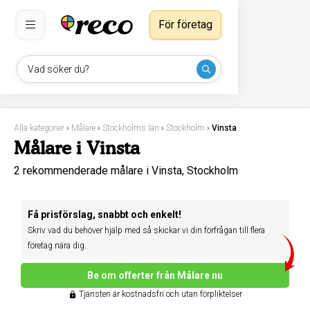
För företag
Vad söker du?
Alla kategorier
›
Målare
›
Stockholms län
›
Stockholm
›
Vinsta
Målare i Vinsta
2 rekommenderade målare i Vinsta, Stockholm
Få prisförslag, snabbt och enkelt!
Skriv vad du behöver hjälp med så skickar vi din förfrågan till flera
företag nära dig.
Be om offerter från Målare nu
Tjänsten är kostnadsfri och utan förpliktelser