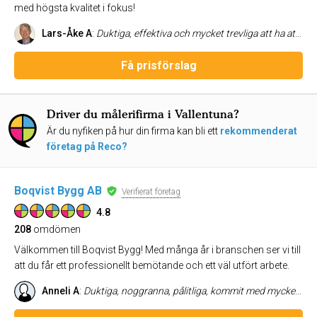
med högsta kvalitet i fokus!
Lars-Åke A
:
Duktiga, effektiva och mycket trevliga att ha att göra med. Kommer definitivt att använda mig av dem igen om behov finns.
Få prisförslag
Driver du målerifirma i Vallentuna?
Är du nyfiken på hur din firma kan bli ett
rekommenderat
företag på Reco?
Boqvist Bygg AB
Verifierat företag
4.8
208
omdömen
Välkommen till Boqvist Bygg! Med många år i branschen ser vi till
att du får ett professionellt bemötande och ett väl utfört arbete.
Anneli A
:
Duktiga, noggranna, pålitliga, kommit med mycket bra förslag under projektets gång, måna om att göra ett bra jobb. Mycket nöjd! Rekommenderas! Anneli A (total ombyggnation av undervåning omfattande tvättstuga, badrum, allrum, hall).