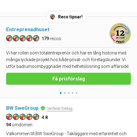
Reco tipsar!
Entreprenadhuset
179
recos
Vi har rollen som totalentreprenör och har en lång historia med
många lyckade projekt hos både privat- och företagskunder. Vi
utför badrumsombyggnader med helhetslösning som affärsidé.
Få prisförslag
•
•
•
•
•
BW SweGroup
Verifierat företag
4.8
94
omdömen
Välkommen till BW SweGroup - Takläggare med erfarenhet och