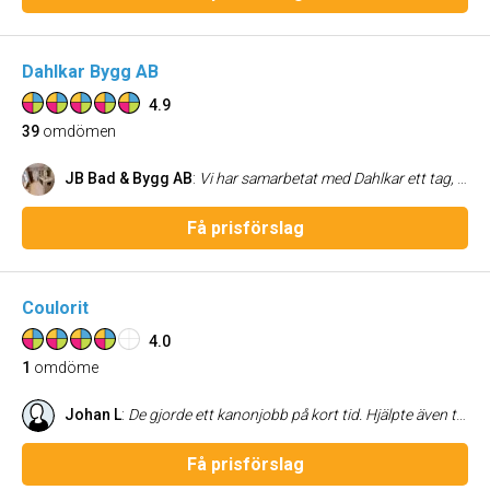
Dahlkar Bygg AB
4.9
39
omdömen
JB Bad & Bygg AB
:
Vi har samarbetat med Dahlkar ett tag, professionella och alltid mån om detaljer och bästa lösning. Enkla att ha med att göra , solklar femma !
Få prisförslag
Coulorit
4.0
1
omdöme
Johan L
:
De gjorde ett kanonjobb på kort tid. Hjälpte även till med rådgivning odyl. Vi är helnöjda.
Få prisförslag