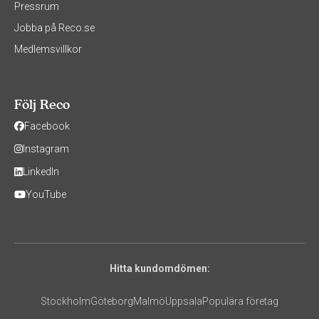
Pressrum
Jobba på Reco.se
Medlemsvillkor
Följ Reco
Facebook
Instagram
LinkedIn
YouTube
Hitta kundomdömen:
Stockholm
Göteborg
Malmö
Uppsala
Populära företag