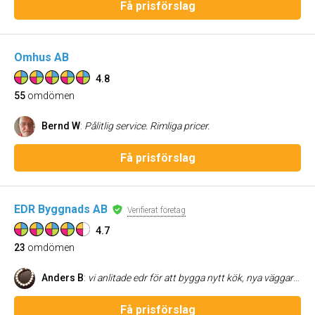
Få prisförslag
Omhus AB
4.8
55
omdömen
Bernd W
:
Pålitlig service. Rimliga pricer.
Få prisförslag
EDR Byggnads AB
Verifierat företag
4.7
23
omdömen
Anders B
:
vi anlitade edr för att bygga nytt kök, nya väggar samt ändra väggar i ett rum. Första kontakten var mycket snabb och proffsig. Vi fick bra hjälp med förslag. Hantverarna arbetade bra och snabbt. De tog stort hänsyn till våra behov o önskemål. Enda minus var att de inte kunde svenska men i övrigt rekommenderar jag EDR varmt. Jag har rekommenderat dem till bekanta som också blivit nöjda.
Få prisförslag