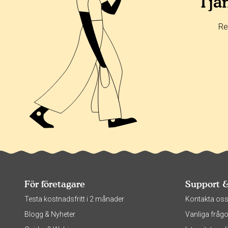
Tjän
Re
För företagare
Support 
Testa kostnadsfritt i 2 månader
Kontakta os
Blogg & Nyheter
Vanliga frågo