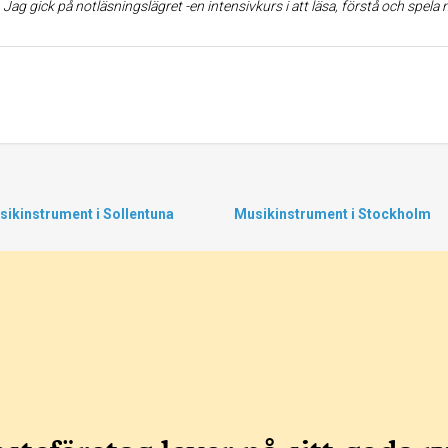
:
Jag gick på notläsningslägret -en intensivkurs i att läsa, förstå och spela musik efter noter (utan förkunskaper). Bemötandet var varmt och trevligt -korrekt och bra på alla sätt. Förväntade mig att jag skulle repa intensivt på plats, 30min/dag, och få en bra grundkänsla för var tonerna sitter så att jag fortsättningsvis skulle kunna spela enklare sty
ikinstrument i Sollentuna
Musikinstrument i Stockholm