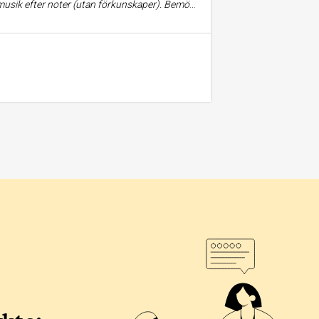
cken efter noter. Skolan levde absolut upp till förväntningarna. -Det var effektivt, roligt, trevligt och utvecklande. Lämnade med ett leende hela veckan lång och känner mig redo att gå vidare med pianolektioner.