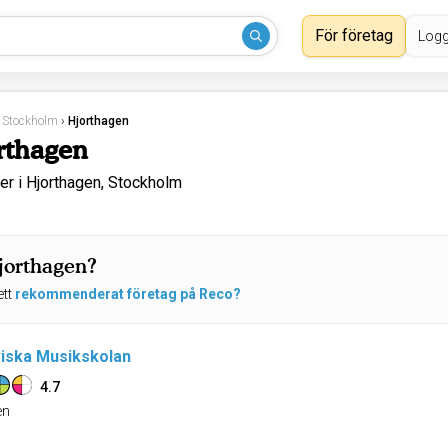
För företag
Logg
›
Stockholm
›
Hjorthagen
rthagen
r i Hjorthagen, Stockholm
Hjorthagen?
ett
rekommenderat företag på Reco?
iska Musikskolan
4.7
n