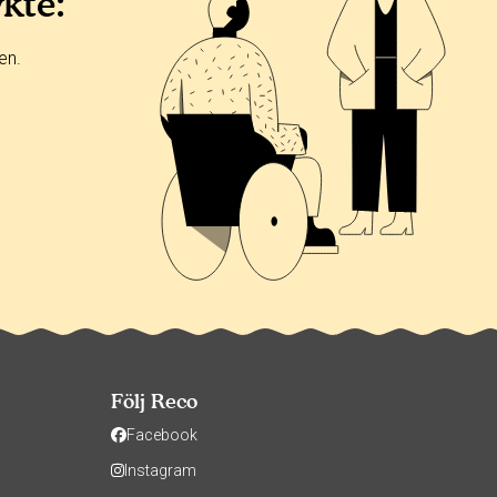
ykte:
en.
Följ Reco
Facebook
Instagram