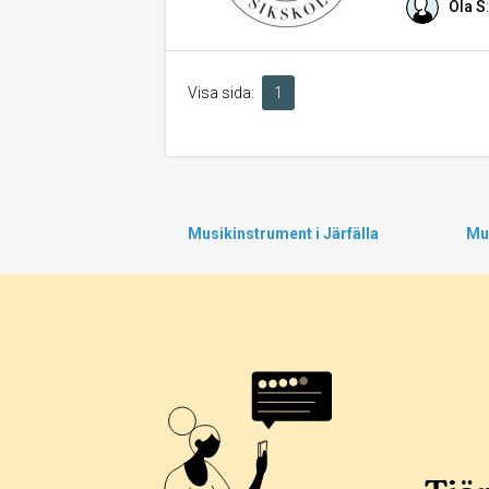
Ola S
Visa sida:
1
Musikinstrument i Järfälla
Mus