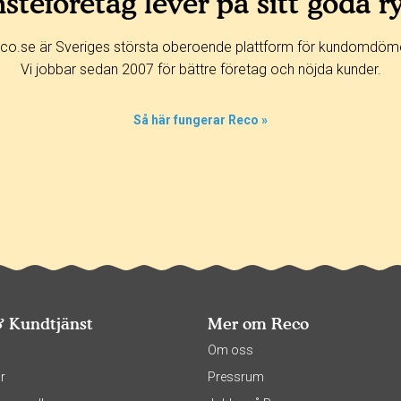
steföretag lever på sitt goda r
co.se är Sveriges största oberoende plattform för kundomdöm
Vi jobbar sedan 2007 för bättre företag och nöjda kunder.
Så här fungerar Reco »
& Kundtjänst
Mer om Reco
s
Om oss
r
Pressrum