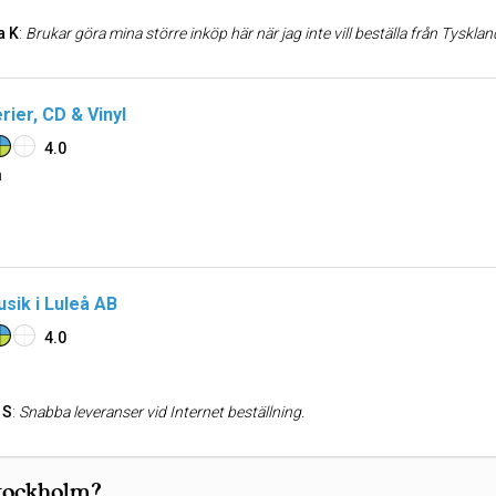
 K
:
Brukar göra mina större inköp här när jag inte vill beställa från Tyskland. Snyggt och rymligt showroom och kunni
ier, CD & Vinyl
4.0
n
sik i Luleå AB
4.0
 S
:
Snabba leveranser vid Internet beställning.
Stockholm?