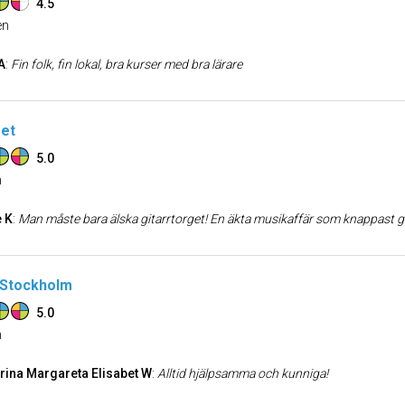
4.5
n
A
:
Fin folk, fin lokal, bra kurser med bra lärare
get
5.0
n
 K
:
Man måste bara älska gitarrtorget! En äkta musikaffär som knappast gö
 Stockholm
5.0
n
rina Margareta Elisabet W
:
Alltid hjälpsamma och kunniga!