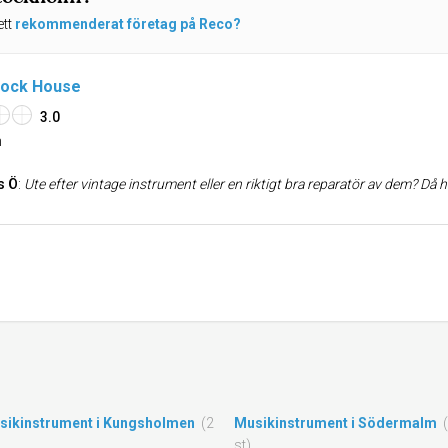
ett
rekommenderat företag på Reco?
Rock House
3.0
n
s Ö
:
Ute efter vintage instrument eller en riktigt bra reparatör av dem? Då har du hittat ditt solklara val i Sverige. Halkan har varit med så pass länge att man får säga att han vet det man behöver veta om gitarrer. Kvalitativa och prisvärda reparationer, mängder av äldre fantastiska instrument, reservdelar och tillbehör till det mesta. Förutom det kan grabbarna otroligt mycket om olika modeller och årgångar och har de inte möjlighet att ge dig den hjälp du behöver går du garanterat därifrån med en bra tips på vem du ska vända dig till. När man kommer in i butiken kan man förvänta sig att hitta någon av de som jobbar skruvandes i en gitarr alternativt grävandes i någon låda letandes efter en speciell skruv med just det där utse
sikinstrument i Kungsholmen
(2
Musikinstrument i Södermalm
st)