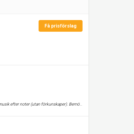
Få prisförslag
cken efter noter. Skolan levde absolut upp till förväntningarna. -Det var effektivt, roligt, trevligt och utvecklande. Lämnade med ett leende hela veckan lång och känner mig redo att gå vidare med pianolektioner.