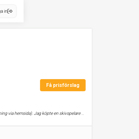
a in
Få prisförslag
 MM MK5 från Rega. Bra support och tips via telefon när jag skulle ställa in tonarmen.