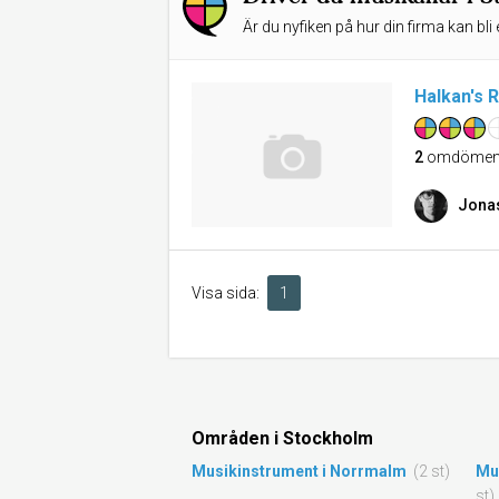
Är du nyfiken på hur din firma kan bli 
Halkan's 
2
omdöme
Jona
Visa sida:
1
Områden i Stockholm
Musikinstrument i Norrmalm
(2 st)
Mu
st)