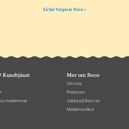
Så här fungerar Reco »
& Kundtjänst
Mer om Reco
s
Om oss
r
Pressrum
olicy medlemmar
Jobba på Reco.se
Medlemsvillkor