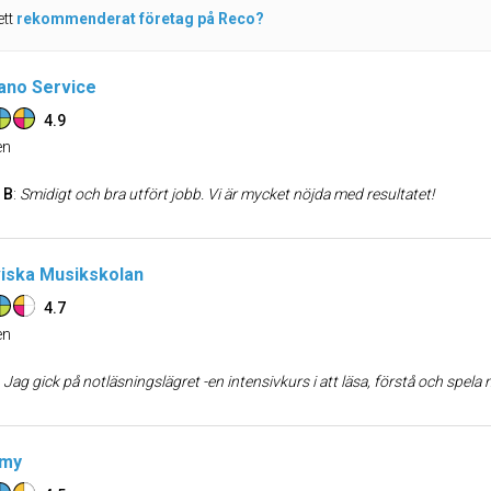
ett
rekommenderat företag på Reco?
iano Service
4.9
n
 B
:
Smidigt och bra utfört jobb. Vi är mycket nöjda med resultatet!
iska Musikskolan
4.7
n
:
Jag gick på notläsningslägret -en intensivkurs i att läsa, förstå och spela musik efter noter (utan förkunskaper). Bemötandet var varmt och trevligt -korrekt och bra på alla sätt. Förväntade mig att jag skulle repa intensivt på plats, 30min/dag, och få en bra grundkänsla för var tonerna sitter så att jag fortsättningsvis skulle kunna spela enklare sty
emy