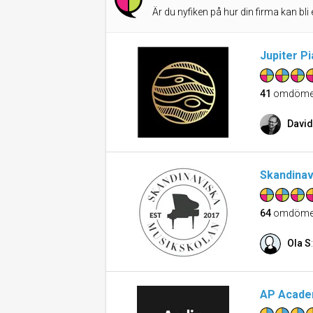
Är du nyfiken på hur din firma kan bli 
Jupiter P
41
omdöme
David
Skandinav
64
omdöme
Ola S
AP Acad