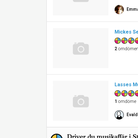
Emma
Mickes Ser
2
omdöme
Lasses Mu
1
omdöme
Evald
Driver du musikaffär i 