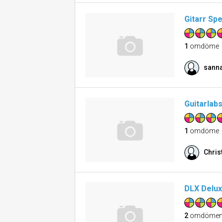
Gitarr Spe
1
omdöme
sann
Guitarlab
1
omdöme
Chris
DLX Delux
2
omdöme