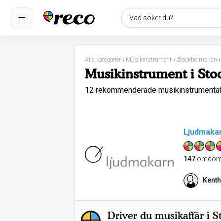
Vad söker du?
Alla kategorier
›
Musikinstrument
›
Stockholms län
Musikinstrument i St
12 rekommenderade musikinstrumentaf
Ljudmaka
147
omdöm
Kenth
Driver du musikaffär i 