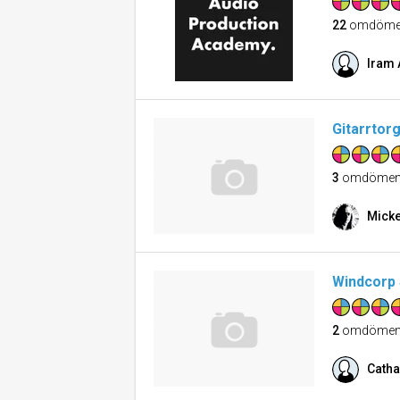
22
omdöme
Iram 
Gitarrtor
3
omdöme
Micke
Windcorp
2
omdöme
Catha