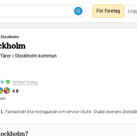
För företag
Logg
›
Stockholm
ockholm
färer i Stockholm kommun
rn
Verifierat företag
4.8
en
 L
:
Fantastiskt bra mottagande och service i butik. Snabb leverans (beställning via hemsida). Jag köpte en skivspelare Rega Planar 8 samt Riasteg
Stockholm?