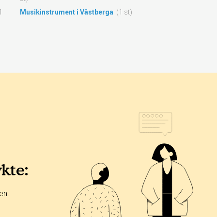
1
Musikinstrument i Västberga
(1 st)
ykte:
en.