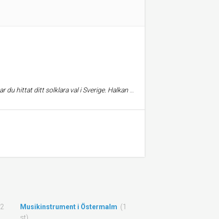
endet som de hade på just den där modellen från -54. I butiken finns mängder av instrument hängandes från taken och precis lika mycket ståendes på golvet. Ibland kan det tom vara en mindre utmaning att ta sig in i butiken pga alla grejer. Glöm nya tråkiga kopior som låter plastig eller prispressade signaturmodeller på Jimmy Hendrix stratocasters. This is the real deal! Har du missat denna pärla måste du titta förbi och se en gitarraffär som den bör se ut.
(2
Musikinstrument i Östermalm
(1
st)