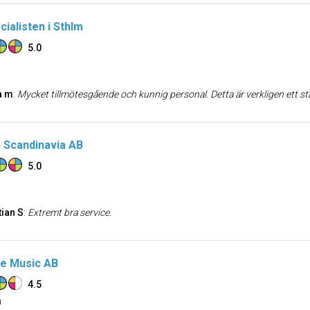
cialisten i Sthlm
5.0
a m
:
Mycket tillmötesgående och kunnig personal. Detta är verkligen ett ställ
s Scandinavia AB
5.0
tian S
:
Extremt bra service.
e Music AB
4.5
n