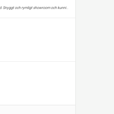
g personal så länge de skippar "prao-eleverna". Alltid värt ett besök.