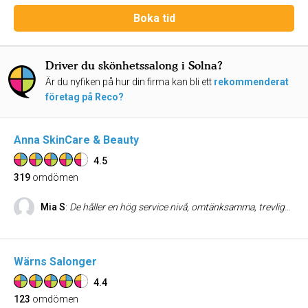
Boka tid
Driver du skönhetssalong i Solna?
Är du nyfiken på hur din firma kan bli ett
rekommenderat
företag på Reco?
Anna SkinCare & Beauty
4.5
319
omdömen
Mia S
:
De håller en hög service nivå, omtänksamma, trevliga, bemöter kunden exemplariskt, alla är otroligt kompetenta inom sina områden, kan varmt rekommendera Anna SkinCare & Beauty. De har ett stort utbud och det känns väldigt skönt att man kan boka en ansiktsbehandling och sedan boka en fotvård osv.
Wärns Salonger
4.4
123
omdömen