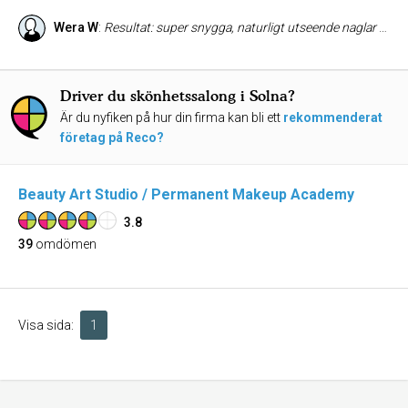
Wera W
:
Resultat: super snygga, naturligt utseende naglar Bemötande: trevligt Rekommenderas: absolut, längtar till nästa gång
Driver du skönhetssalong i Solna?
Är du nyfiken på hur din firma kan bli ett
rekommenderat
företag på Reco?
Beauty Art Studio / Permanent Makeup Academy
3.8
39
omdömen
Visa sida:
1