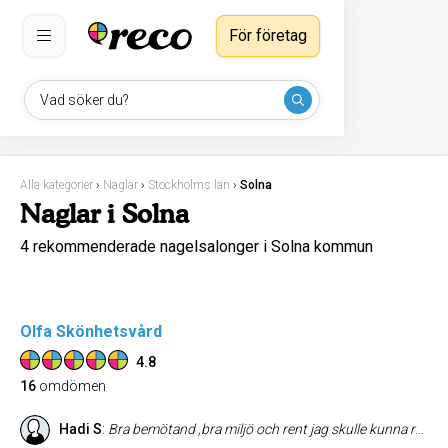
För företag
Vad söker du?
Alla kategorier
›
Naglar
›
Stockholms län
›
Solna
Naglar i Solna
4 rekommenderade nagelsalonger i Solna kommun
Olfa Skönhetsvård
4.8
16
omdömen
Hadi S
:
Bra bemötand ,bra miljö och rent jag skulle kunna rekomendera till nån vän.