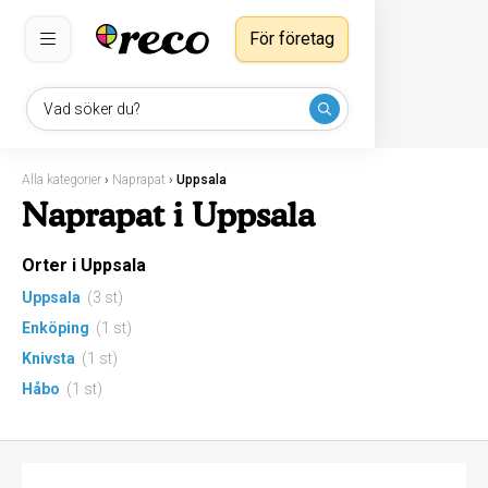
För företag
Vad söker du?
Alla kategorier
›
Naprapat
›
Uppsala
Naprapat i Uppsala
Orter i Uppsala
Uppsala
(3 st)
Enköping
(1 st)
Knivsta
(1 st)
Håbo
(1 st)