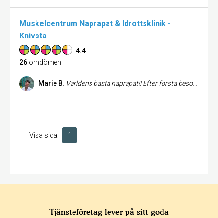
Muskelcentrum Naprapat & Idrottsklinik -
Knivsta
4.4
26
omdömen
Marie B
:
Världens bästa naprapat!! Efter första besöket har jag fått tron tillbaka om att få hjälp med besvären!!
Visa sida:
1
Tjänsteföretag lever på sitt goda