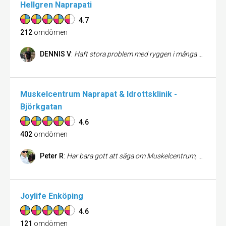
Hellgren Naprapati
4.7
212
omdömen
DENNIS V
:
Haft stora problem med ryggen i många år men efter jag gick till Kristoffer så har det alltid blivit bättre och jag väldigt nöjd och kan verkligen rekommendera honom för o slippa gå runt med smärta!!:))
Muskelcentrum Naprapat & Idrottsklinik -
Björkgatan
4.6
402
omdömen
Peter R
:
Har bara gott att säga om Muskelcentrum, och framförallt Emma och Titti som är de jag använt mig av. Bra företag som verkar ta hand om sina anställda så att de kan ge den magiskt bra kundbemötande de ger samt hög kompetens att hjälpa och övervinna de besvär man har sökt för. Mina varmaste rekommendationer!
Joylife Enköping
4.6
121
omdömen