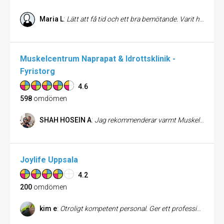
Maria L
:
Lätt att få tid och ett bra bemötande. Varit hos Simon några gånger och blivit bra hjälpt, han är mycket kompetent!
Muskelcentrum Naprapat & Idrottsklinik -
Fyristorg
4.6
598
omdömen
SHAH HOSEIN A
:
Jag rekommenderar varmt Muskelcentrum! Blev väldigt väl bemött av trevlig personal. Kände mig otroligt trygg med Elias Darvishian och jättenöjd över resultatet!
Joylife Uppsala
4.2
200
omdömen
kim e
:
Otroligt kompetent personal. Ger ett professionellt intryck. Sätter kunden i fokus och sätter in rätt behandling och träning som passar just dig.