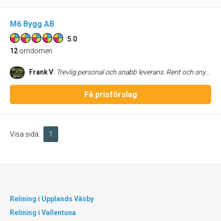
M6 Bygg AB
5.0
12
omdömen
Frank V
:
Trevlig personal och snabb leverans. Rent och snyggt när arbetet var klart. Rekommenderar starkt.
Få prisförslag
Visa sida:
1
Relining i Upplands Väsby
Relining i Vallentuna