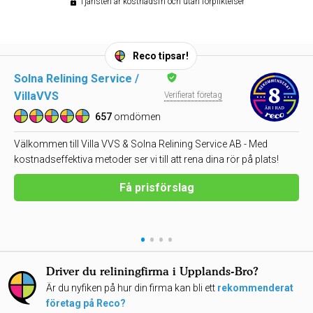
Tjänsten är kostnadsfri och utan förpliktelser
Reco tipsar!
Solna Relining Service /
VillaVVS
Verifierat företag
657
omdömen
Välkommen till Villa VVS & Solna Relining Service AB - Med
kostnadseffektiva metoder ser vi till att rena dina rör på plats!
Få prisförslag
•
•
•
•
Driver du reliningfirma i Upplands-Bro?
Är du nyfiken på hur din firma kan bli ett
rekommenderat
företag på Reco?