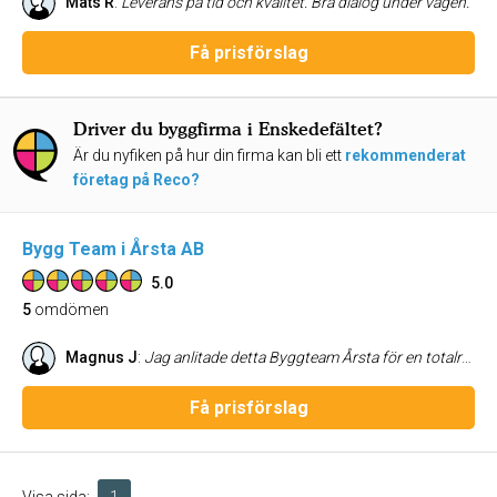
Mats R
:
Leverans på tid och kvalitet. Bra dialog under vägen.
Få prisförslag
Driver du byggfirma i Enskedefältet?
Är du nyfiken på hur din firma kan bli ett
rekommenderat
företag på Reco?
Bygg Team i Årsta AB
5.0
5
omdömen
Magnus J
:
Jag anlitade detta Byggteam Årsta för en totalrenovering av vår lägenhet och är mycket nöjd. Ett familjärt och trevligt team som är lyhörda för kundens behov och alltid försöker hitta de bästa lösningarna. Arbetet höll hög kvalitet och utfördes till ett överkomligt pris. Kan varmt rekommenderas.
Få prisförslag