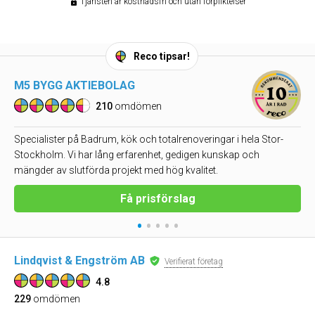
Tjänsten är kostnadsfri och utan förpliktelser
Reco tipsar!
M5 BYGG AKTIEBOLAG
210
omdömen
Specialister på Badrum, kök och totalrenoveringar i hela Stor-
Stockholm. Vi har lång erfarenhet, gedigen kunskap och
mängder av slutförda projekt med hög kvalitet.
Få prisförslag
•
•
•
•
•
Lindqvist & Engström AB
Verifierat företag
4.8
229
omdömen