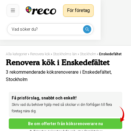
För företag
Vad söker du?
Alla kategorier
›
Renovera kök
›
Stockholms län
›
Stockholm
›
Enskedefältet
Renovera kök i Enskedefältet
3 rekommenderade köksrenoverare i Enskedefältet,
Stockholm
Få prisförslag, snabbt och enkelt!
Skriv vad du behöver hjälp med så skickar vi din förfrågan till flera
företag nära dig.
Be om offerter från köksrenoverare nu