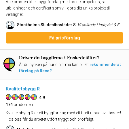
Välkommen till ett byggföretag med bred kompetens, rätt
utbildningar och certifikat som vill göra ditt unika projekt till
verklighet!
Stockholms Studentbostäder S
:
Vi anlitade Lindqvist & Engström för att bygga en terass på ett plåttak, vi hade problem med vattenavrinningen av taket vilket dem löste utan problem. Allt ifrån kontakt till avslut har gått snabbt och smidigt! Kan varmt rekommendera Lindqvist & Engström till alla och vill även passa på att hylla deras anställda!
Få prisförslag
Driver du byggfirma i Enskedefältet?
Är du nyfiken på hur din firma kan bli ett
rekommenderat
företag på Reco?
Kvalitetsbygg R
4.9
174
omdömen
Kvalitetsbygg R är ett byggföretag med ett brett utbud av tjänster!
Hos oss får du arbetet utfört tryggt och proffsigt.