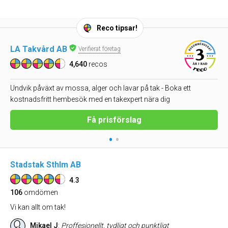
Reco tipsar!
LA Takvård AB
Verifierat företag
4,640
recos
Undvik påväxt av mossa, alger och lavar på tak - Boka ett
kostnadsfritt hembesök med en takexpert nära dig
Få prisförslag
•
•
Stadstak Sthlm AB
4.3
106
omdömen
Vi kan allt om tak!
Mikael J
:
Proffesionellt, tydligt och punktligt