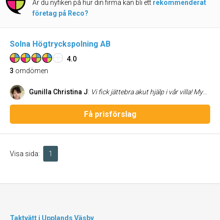
Är du nyfiken på hur din firma kan bli ett
rekommenderat
företag på Reco?
Solna Högtryckspolning AB
4.0
3
omdömen
Gunilla Christina J
:
Vi fick jättebra akut hjälp i vår villa! Mycket noggrann man som var här och som inte gav sig förrän avloppsstoppet var löst. Väldigt trevligt bemötande också. Kan varmt rekommendera detta företag./Gunilla J.
Få prisförslag
Visa sida:
1
Taktvätt i Upplands Väsby