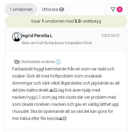
1 omdömen
Utforska
0
Visar
1
omdömen med
5.0
i snittbetyg
Ingrid Pernilla L
2025-03-07
Skrev om Kurt Richardsson Kiropraktor Klinik
Okontrollerat omdöme
Fantastiskt tryggt bemötande från en som var rädd och
osäker. Gick dit med höftproblem som orsakade
domningar och värk vilket åtgärdades och jag kände av att
det blev bättre direkt 🙏🏻Jag fick även hjälp med
nacken/rygg L1 som jag inte visste där var problem med
som ökade rörelsen i nacken och gav en väldig lätthet upp
i huvudet. Ska bli spännande att se vad det kan göra för
min hälsa efter fler besök🙏🏻