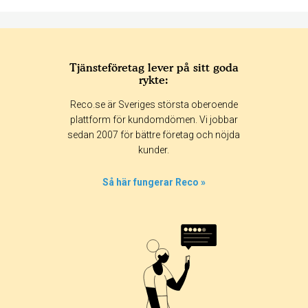
Tjänsteföretag lever på sitt goda
rykte:
Betyg & tidpunkt:
Reco.se är Sveriges största oberoende
Alla
365 dagar
90 dagar
30 dagar
plattform för kundomdömen. Vi jobbar
sedan 2007 för bättre företag och nöjda
100%
kunder.
0%
0%
Så här fungerar Reco »
0%
0%