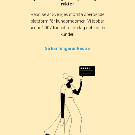
rykte:
Betyg & tidpunkt:
Reco.se är Sveriges största oberoende
Alla
365 dagar
90 dagar
30 dagar
plattform för kundomdömen. Vi jobbar
sedan 2007 för bättre företag och nöjda
80%
kunder.
20%
0%
Så här fungerar Reco »
0%
0%