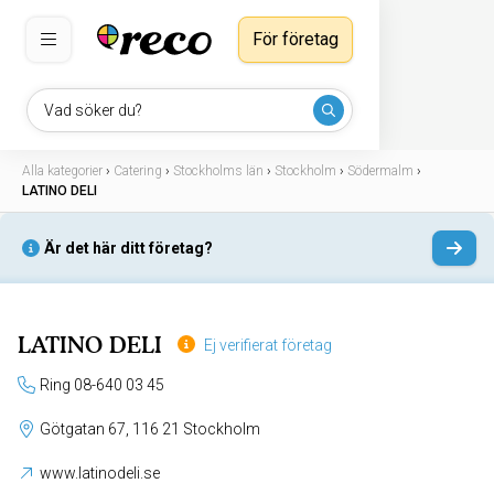
För företag
Vad söker du?
Alla kategorier
›
Catering
›
Stockholms län
›
Stockholm
›
Södermalm
›
LATINO DELI
Är det här ditt företag?
LATINO DELI
Ej verifierat företag
Ring 08-640 03 45
Götgatan 67, 116 21 Stockholm
www.latinodeli.se