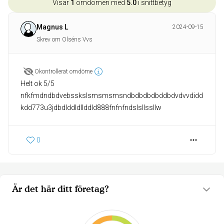
Visar
1
omdömen med
5.0
i snittbetyg
Magnus L
2024-09-15
Skrev om Olséns Vvs
Okontrollerat omdöme
Helt ok 5/5
nfkfmdndbdvebsskslsmsmsmsndbdbdbdbddbdvdvvdidd
kdd773u3jdbdlddldllddld888fnfnfndslsllssllw
0
Är det här ditt företag?