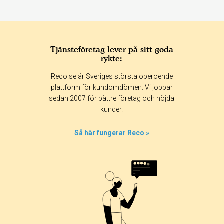
Tjänsteföretag lever på sitt goda
rykte:
Betyg & tidpunkt:
Reco.se är Sveriges största oberoende
Alla
365 dagar
90 dagar
30 dagar
plattform för kundomdömen. Vi jobbar
sedan 2007 för bättre företag och nöjda
100%
kunder.
0%
0%
Så här fungerar Reco »
0%
0%