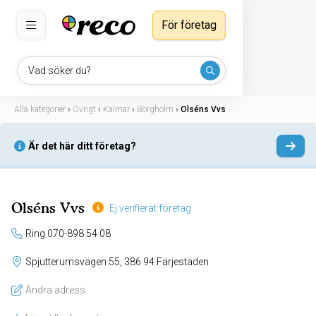
För företag
Vad söker du?
Alla kategorier
›
Övrigt
›
Kalmar
›
Borgholm
›
Olséns Vvs
Är det här ditt företag?
Olséns Vvs
Ej verifierat företag
Ring 070-898 54 08
Spjutterumsvägen 55, 386 94 Färjestaden
Ändra adress