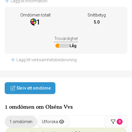
Lägg till information
Omdömen totalt
Snittbetyg
1
5.0
Trovärdighet
Låg
Lägg till verksamhetsbeskrivning
Skriv ett omdöme
1 omdömen om Olséns Vvs
1 omdömen
Utforska
0