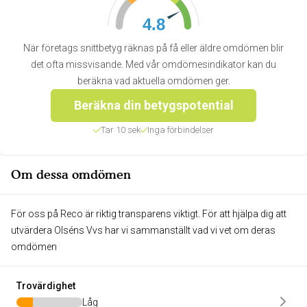
4.8
När företags snittbetyg räknas på få eller äldre omdömen blir
det ofta missvisande. Med vår omdömesindikator kan du
beräkna vad aktuella omdömen ger.
Beräkna din betygspotential
Tar 10 sek
Inga förbindelser
Om dessa omdömen
För oss på Reco är riktig transparens viktigt. För att hjälpa dig att
utvärdera Olséns Vvs har vi sammanställt vad vi vet om deras
omdömen
Trovärdighet
Låg