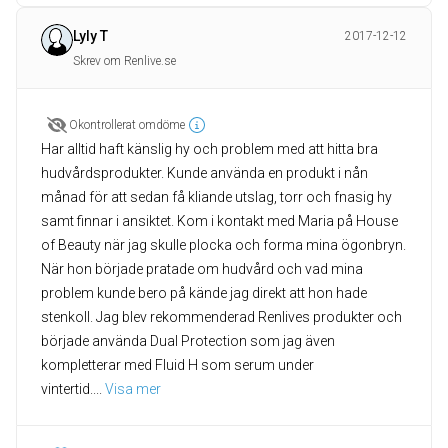
Lyly T
2017-12-12
Skrev om Renlive.se
Okontrollerat omdöme
Har alltid haft känslig hy och problem med att hitta bra
hudvårdsprodukter. Kunde använda en produkt i nån
månad för att sedan få kliande utslag, torr och fnasig hy
samt finnar i ansiktet. Kom i kontakt med Maria på House
of Beauty när jag skulle plocka och forma mina ögonbryn.
När hon började pratade om hudvård och vad mina
problem kunde bero på kände jag direkt att hon hade
stenkoll. Jag blev rekommenderad Renlives produkter och
började använda Dual Protection som jag även
kompletterar med Fluid H som serum under
vintertid.
... 
Visa mer