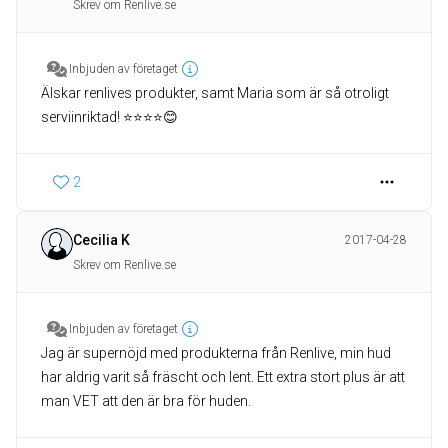
Skrev om Renlive.se
Inbjuden av företaget
Älskar renlives produkter, samt Maria som är så otroligt
serviinriktad! ⭐️⭐️⭐️⭐️😊
2
Cecilia K
2017-04-28
Skrev om Renlive.se
Inbjuden av företaget
Jag är supernöjd med produkterna från Renlive, min hud
har aldrig varit så fräscht och lent. Ett extra stort plus är att
man VET att den är bra för huden.