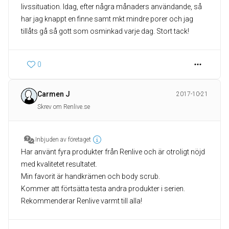
livssituation. Idag, efter några månaders användande, så
har jag knappt en finne samt mkt mindre porer och jag
tillåts gå så gott som osminkad varje dag. Stort tack!
0
Carmen J
2017-10-21
Skrev om Renlive.se
Inbjuden av företaget
Har använt fyra produkter från Renlive och är otroligt nöjd
med kvalitetet resultatet.
Min favorit är handkrämen och body scrub.
Kommer att förtsätta testa andra produkter i serien.
Rekommenderar Renlive varmt till alla!