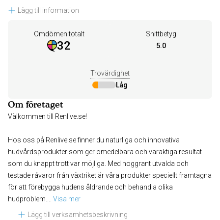
Lägg till information
Omdömen totalt
Snittbetyg
32
5.0
Trovärdighet
Låg
Om företaget
Välkommen till Renlive.se!
Hos oss på Renlive.se finner du naturliga och innovativa
hudvårdsprodukter som ger omedelbara och varaktiga resultat
som du knappt trott var möjliga. Med noggrant utvalda och
testade råvaror från växtriket är våra produkter speciellt framtagna
för att förebygga hudens åldrande och behandla olika
hudproblem.
... 
Visa mer
Lägg till verksamhetsbeskrivning