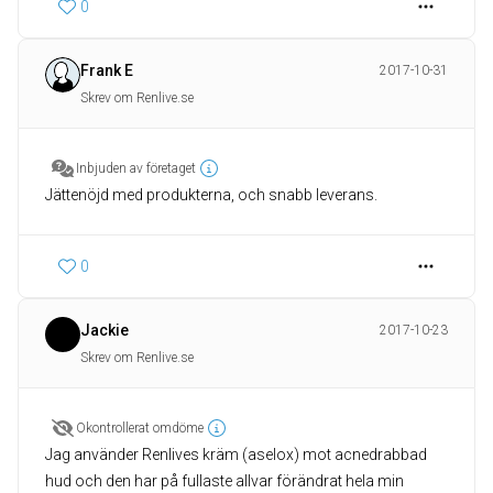
0
Frank E
2017-10-31
Skrev om Renlive.se
Inbjuden av företaget
Jättenöjd med produkterna, och snabb leverans.
0
Jackie
2017-10-23
Skrev om Renlive.se
Okontrollerat omdöme
Jag använder Renlives kräm (aselox) mot acnedrabbad
hud och den har på fullaste allvar förändrat hela min