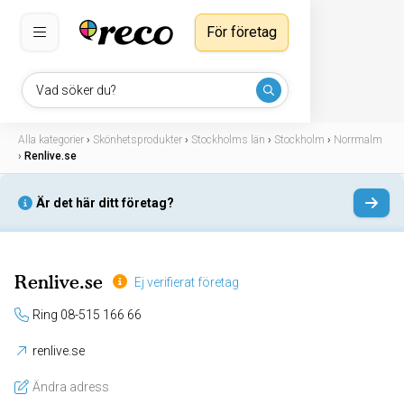
För företag
Vad söker du?
Alla kategorier
›
Skönhetsprodukter
›
Stockholms län
›
Stockholm
›
Norrmalm
›
Renlive.se
Är det här ditt företag?
Renlive.se
Ej verifierat företag
Ring 08-515 166 66
renlive.se
Ändra adress