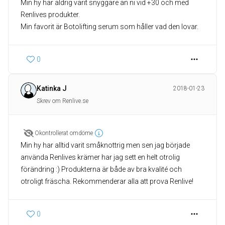
Min hy har aldrig varit snyggare än ni vid +30 och med
Renlives produkter.
Min favorit är Botolifting serum som håller vad den lovar.
0
Katinka J
2018-01-23
Skrev om Renlive.se
Okontrollerat omdöme
Min hy har alltid varit småknottrig men sen jag började
använda Renlives krämer har jag sett en helt otrolig
förändring :) Produkterna är både av bra kvalité och
otroligt fräscha. Rekommenderar alla att prova Renlive!
0