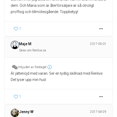
dem. Och Maria som är återförsäljare är så otroligt
proffsig och tillmötesgående. Toppbetyg!
1
Maje M
2017-05-01
Skrev om Renlive.se
Inbjuden av företaget
Är jättenöjd med varan. Ser en tydlig skillnad med Renlive.
Det lyser upp min hud.
1
Jenny W
2017-04-29