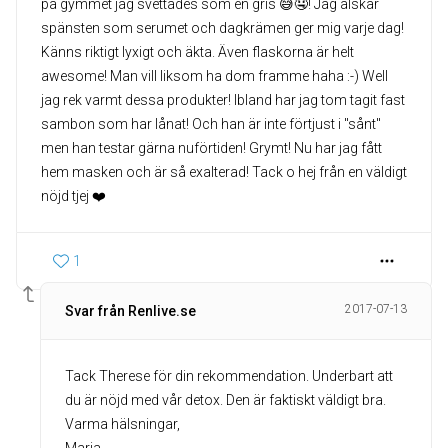
på gymmet jag svettades som en gris 😅🤤! Jag älskar
spänsten som serumet och dagkrämen ger mig varje dag!
Känns riktigt lyxigt och äkta. Även flaskorna är helt
awesome! Man vill liksom ha dom framme haha :-) Well
jag rek varmt dessa produkter! Ibland har jag tom tagit fast
sambon som har lånat! Och han är inte förtjust i "sånt"
men han testar gärna nuförtiden! Grymt! Nu har jag fått
hem masken och är så exalterad! Tack o hej från en väldigt
nöjd tjej ❤️
1
2017-07-13
Svar från Renlive.se
Tack Therese för din rekommendation. Underbart att
du är nöjd med vår detox. Den är faktiskt väldigt bra.
Varma hälsningar,