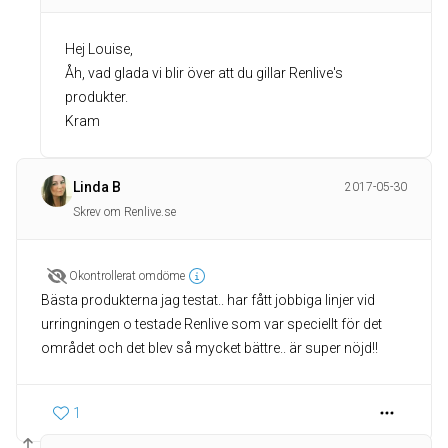
Hej Louise,
Åh, vad glada vi blir över att du gillar Renlive's
produkter.
Kram
Linda B
2017-05-30
Skrev om Renlive.se
Okontrollerat omdöme
Bästa produkterna jag testat.. har fått jobbiga linjer vid
urringningen o testade Renlive som var speciellt för det
området och det blev så mycket bättre.. är super nöjd!!
1