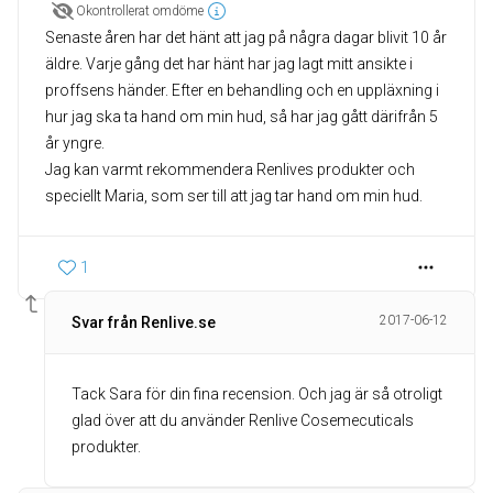
Okontrollerat omdöme
Senaste åren har det hänt att jag på några dagar blivit 10 år
äldre. Varje gång det har hänt har jag lagt mitt ansikte i
proffsens händer. Efter en behandling och en uppläxning i
hur jag ska ta hand om min hud, så har jag gått därifrån 5
år yngre.
Jag kan varmt rekommendera Renlives produkter och
speciellt Maria, som ser till att jag tar hand om min hud.
1
2017-06-12
Svar från Renlive.se
Tack Sara för din fina recension. Och jag är så otroligt
glad över att du använder Renlive Cosemecuticals
produkter.