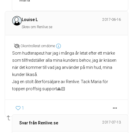
Maria
Louise L
2017-06-16
Skrev om Renlive.se
Okontrollerat omdöme
Som hudterapeut har jag i många år letat efter ett märke
som tillfredställer alla mina kunders behov, jag är kräsen
när det kommer till vad jag använder på min hud, mina
kunder likaså.
Jag en stolt återförsäljare av Renlive. Tack Maria för
toppen proffsig support🙏🏻
1
2017-07-13
Svar från Renlive.se