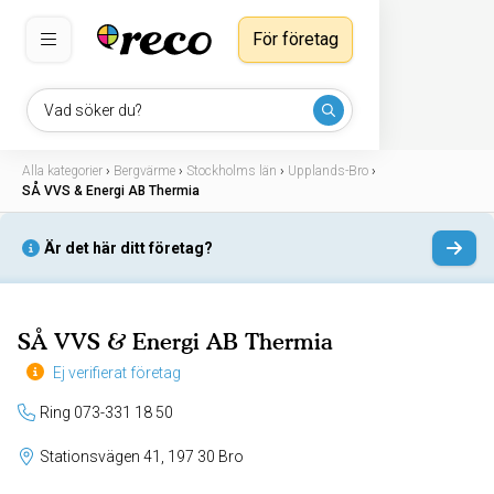
För företag
Vad söker du?
Alla kategorier
›
Bergvärme
›
Stockholms län
›
Upplands-Bro
›
SÅ VVS & Energi AB Thermia
Är det här ditt företag?
SÅ VVS & Energi AB Thermia
Ej verifierat företag
Ring 073-331 18 50
Stationsvägen 41, 197 30 Bro