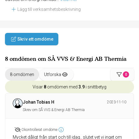
Lägg till verksamhetsbeskrivning
Skriv ett omdöme
8 omdömen om SÅ VVS & Energi AB Thermia
8 omdömen
Utforska
0
Visar
8
omdömen med
3.9
i snittbetyg
Johan Tobias H
2023-11-10
Skrev om SÅ VVS & Energi AB Thermia
Okontrollerat omdöme
Mycket dåligt från start och till idag.. slutet vet vi inget om