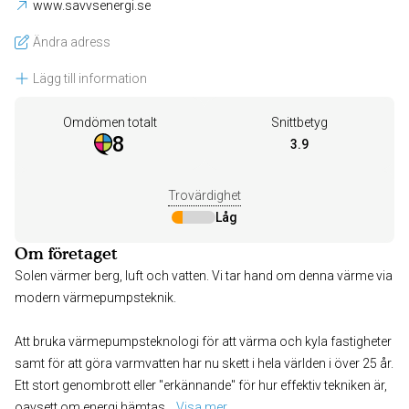
www.savvsenergi.se
Ändra adress
Lägg till information
Omdömen totalt
Snittbetyg
8
3.9
Trovärdighet
Låg
Om företaget
Solen värmer berg, luft och vatten. Vi tar hand om denna värme via
modern värmepumpsteknik.
Att bruka värmepumpsteknologi för att värma och kyla fastigheter
samt för att göra varmvatten har nu skett i hela världen i över 25 år.
Ett stort genombrott eller "erkännande" för hur effektiv tekniken är,
oavsett om energi hämtas
... 
Visa mer