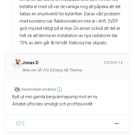
befatta er med så var de vänliga nog att påpeka att det
fattas en shuntventil för kyldriften. Därav vårt problem
med kondens när fläktkonvektorn inte är i drift. SVEP
gick mycket riktigt på er linje. De anser också att det är
helt ok att lämna en installation av nya radiatorer där
70% av dem går åt fel håll. Rättvisa har skipats...
Jonas D
2013-01-14
Skrev om SÅ VVS & Energi AB Thermia
Okontrollerat omdöme
Bytt ut min gamla bergvärmepump mot en ny.
Arbetet utfördes smidigt och proffesionellt.
0