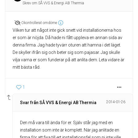
Skrev om SÅ VVS & Energi AB Thermia
Okontrollerat omdöme
Vilken tur att något inte gick snett vid installationerna hos
er som är nöjda. Då hade ni fått uppleva en annan sida av
denna firma. Jag hade tyvärr oturen att hamna i det läget.
De skyller ifrån sig och beter sig som pajasar. Jag skulle
vilja varna er som funderar på att anlita dem. Leta vidare är
mitt bästa råd.
1
2014-01-26
Svar från SÅ VVS & Energi AB Thermia
Den må vara till ända för er. Själv står jag med en
installation som inte är komplett. När jag anlitade en
firma för att fixa till ert installationsfel som ni inte ville