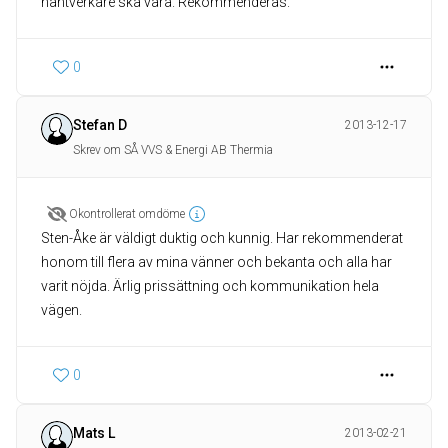
hantverkare ska vara. Rekommenderas.
0
Stefan D
2013-12-17
Skrev om SÅ VVS & Energi AB Thermia
Okontrollerat omdöme
Sten-Åke är väldigt duktig och kunnig. Har rekommenderat
honom till flera av mina vänner och bekanta och alla har
varit nöjda. Ärlig prissättning och kommunikation hela
vägen.
0
Mats L
2013-02-21