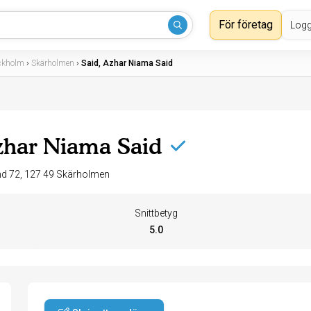
För företag
Logg
ckholm
›
Skärholmen
›
Said, Azhar Niama Said
zhar Niama Said
Stävholmsgränd 72, 127 49 Skärholmen
Snittbetyg
5.0