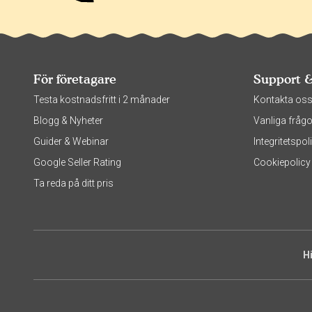
För företagare
Support 
Testa kostnadsfritt i 2 månader
Kontakta os
Blogg & Nyheter
Vanliga frågo
Guider & Webinar
Integritetsp
Google Seller Rating
Cookiepolicy
Ta reda på ditt pris
H