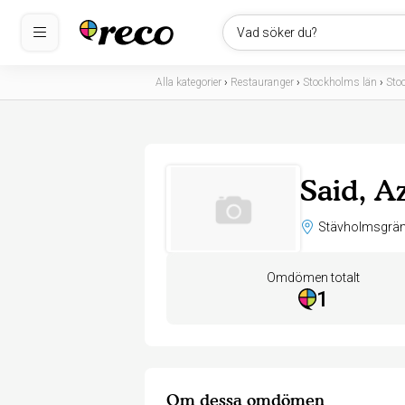
Vad söker du?
Alla kategorier
›
Restauranger
›
Stockholms län
›
Sto
Said, A
Omdömen totalt
1
Om dessa omdömen