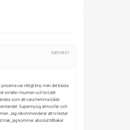
2025-05-27
 priserna var riktigt bra, men det bästa
öttet smälte i munnen och brödet
t kändes som att vara hemma både
hemlandet. Supermysig atmosfär och
ommen. Jag rekommenderar att ni testar
t Irak, jag kommer absolut tillbaka!