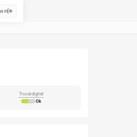
a in
Trovärdighet
Ok