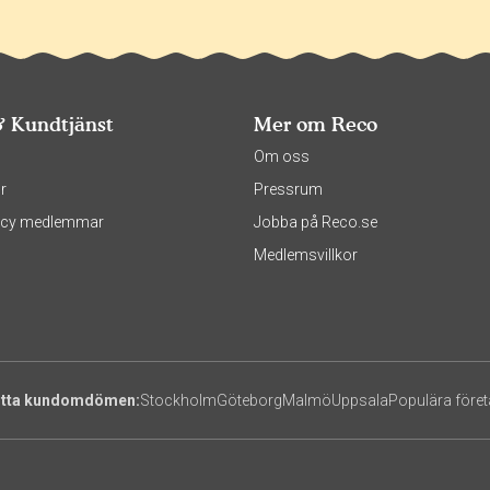
& Kundtjänst
Mer om Reco
s
Om oss
r
Pressrum
olicy medlemmar
Jobba på Reco.se
Medlemsvillkor
itta kundomdömen:
Stockholm
Göteborg
Malmö
Uppsala
Populära före