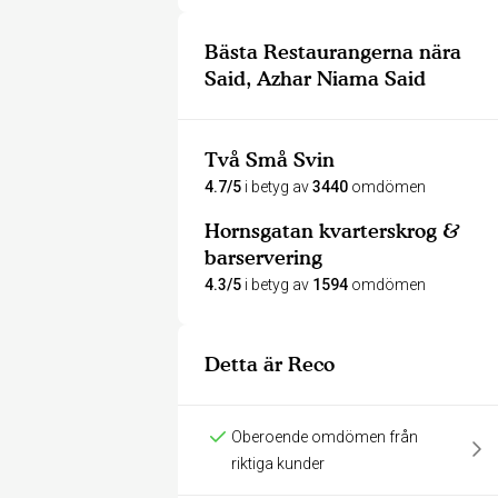
Bästa Restaurangerna nära
Said, Azhar Niama Said
Två Små Svin
4.7/5
i betyg av
3440
omdömen
Hornsgatan kvarterskrog &
barservering
4.3/5
i betyg av
1594
omdömen
Detta är Reco
Oberoende omdömen från
riktiga kunder