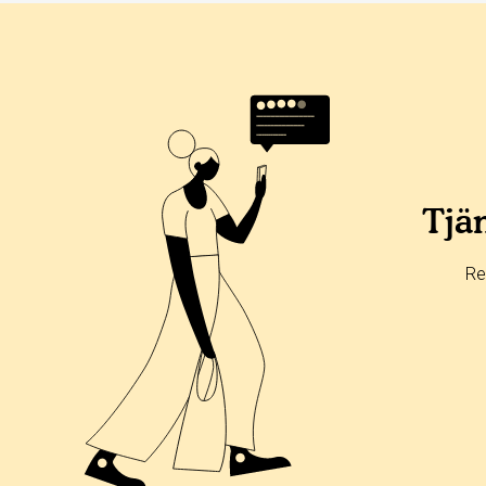
Betyg & tidpunkt:
Alla
365 dagar
90 dagar
30 dagar
100%
0%
Tjän
0%
0%
Re
0%