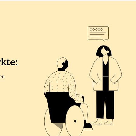
ykte:
en.