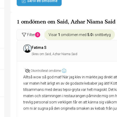
Skriv ett omdöme
1 omdömen om Said, Azhar Niama Said
Filter
Visar
1
omdömen med
5.0
i snittbetyg
0
Fatima S
Skrev om Said, Azhar Niama Said
Okontrollerat omdöme
Alltså wow så god mat! När jag klev in märkte jag direkt att
var maten helt ärligt en av de godaste kebaber jag ätit! K
tillsammans med deras tepsi-gryta var helt magiskt. De
maten och stämningen i restaurangen påminde mig om 
trevlig personal som verkligen får en att känna sig välk
om ni är sugna på den originella smaken av kebab från jus