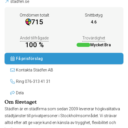
stadfen.se
Omdömen totalt
Snittbetyg
715
4.6
Andel tillfrågade
Trovärdighet
100 %
Mycket Bra
Få prisförslag
Kontakta Städfen AB
Ring 076-313 41 31
Dela
Om företaget
Städfen är en städfirma som sedan 2009 levererar högkvalitativa
städtjänster till privatpersoner i Stockholmsområdet. Vi strävar
alltid efter att ge varje kund en känsla av trygghet, flexibilitet och