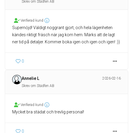
Skrev om Städfen AB
Verifierad kund
Supernöjd! Väldigt noggrant gjort, och hela lägenheten
kändes riktigt fräsch när jag kom hem. Märks att de lagt
ner tid på detaljer. Kommer boka igen och igen och igen! :))
0
Annelie L
2026-02-16
Skrev om Städfen AB
Verifierad kund
Mycket bra städat och trevlig personal!
0