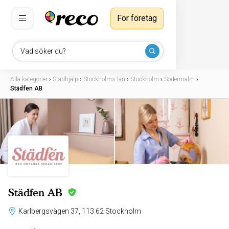
För företag
Vad söker du?
Alla kategorier
›
Städhjälp
›
Stockholms län
›
Stockholm
›
Södermalm
›
Städfen AB
Städfen AB
Karlbergsvägen 37, 113 62 Stockholm