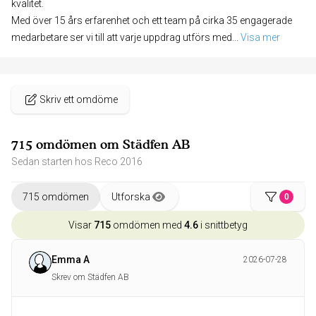
kvalitet.
Med över 15 års erfarenhet och ett team på cirka 35 engagerade
medarbetare ser vi till att varje uppdrag utförs med
... 
Visa mer
Skriv ett omdöme
715 omdömen om Städfen AB
Sedan starten hos Reco 2016
715 omdömen
Utforska
0
Visar
715
omdömen med
4.6
i snittbetyg
Emma A
2026-07-28
Skrev om Städfen AB