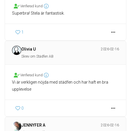
Verifierad kund
Superbra! Stela är fantastisk.
1
Olivia U
2026-02-16
Skrev om Städfen AB
Verifierad kund
Vi är verkligen nöjda med städfen och har haft en bra
upplevelse
0
JENNYFER A
2026-02-16