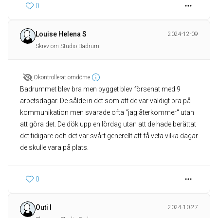
0
Louise Helena S
2024-12-09
Skrev om Studio Badrum
Okontrollerat omdöme
Badrummet blev bra men bygget blev försenat med 9
arbetsdagar. De sålde in det som att de var väldigt bra på
kommunikation men svarade ofta "jag återkommer" utan
att göra det. De dök upp en lördag utan att de hade berättat
det tidigare och det var svårt generellt att få veta vilka dagar
de skulle vara på plats.
0
Outi I
2024-10-27