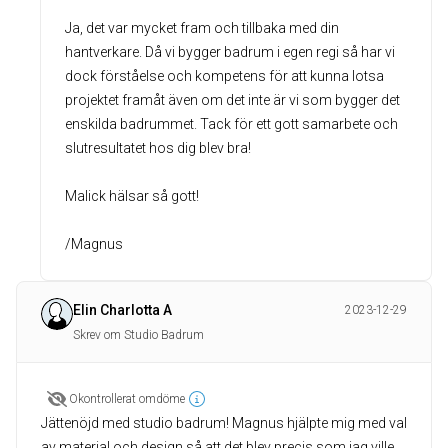
Ja, det var mycket fram och tillbaka med din
hantverkare. Då vi bygger badrum i egen regi så har vi
dock förståelse och kompetens för att kunna lotsa
projektet framåt även om det inte är vi som bygger det
enskilda badrummet. Tack för ett gott samarbete och
slutresultatet hos dig blev bra!
Malick hälsar så gott!
/Magnus
Elin Charlotta A
2023-12-29
Skrev om Studio Badrum
Okontrollerat omdöme
Jättenöjd med studio badrum! Magnus hjälpte mig med val
av material och design så att det blev precis som jag ville