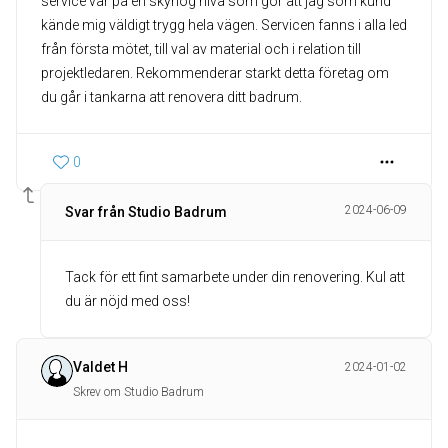
service var på en skyhög nivå som gör att jag som kund
kände mig väldigt trygg hela vägen. Servicen fanns i alla led
från första mötet, till val av material och i relation till
projektledaren. Rekommenderar starkt detta företag om
du går i tankarna att renovera ditt badrum.
0
2024-06-09
Svar från Studio Badrum
Tack för ett fint samarbete under din renovering. Kul att
du är nöjd med oss!
Valdet H
2024-01-02
Skrev om Studio Badrum