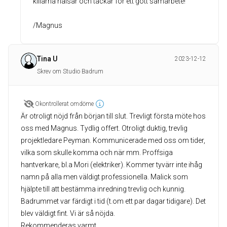
killarna hälsar och tackar för ett gott samarbete!
Tina U
2023-12-12
Skrev om Studio Badrum
Okontrollerat omdöme
Är otroligt nöjd från början till slut. Trevligt första möte hos
oss med Magnus. Tydlig offert. Otroligt duktig, trevlig
projektledare Peyman. Kommunicerade med oss om tider,
vilka som skulle komma och när mm. Proffsiga
hantverkare, bl.a Mori (elektriker). Kommer tyvärr inte ihåg
namn på alla men väldigt professionella. Malick som
hjälpte till att bestämma inredning trevlig och kunnig.
Badrummet var färdigt i tid (t.om ett par dagar tidigare). Det
blev väldigt fint. Vi är så nöjda.
Rekommenderas varmt.