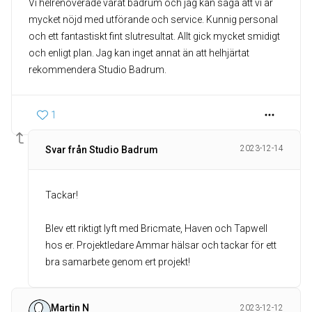
Vi helrenoverade vårat badrum och jag kan säga att vi är
mycket nöjd med utförande och service. Kunnig personal
och ett fantastiskt fint slutresultat. Allt gick mycket smidigt
och enligt plan. Jag kan inget annat än att helhjärtat
1
2023-12-14
Svar från Studio Badrum
Tackar!
Blev ett riktigt lyft med Bricmate, Haven och Tapwell
hos er. Projektledare Ammar hälsar och tackar för ett
bra samarbete genom ert projekt!
Martin N
2023-12-12