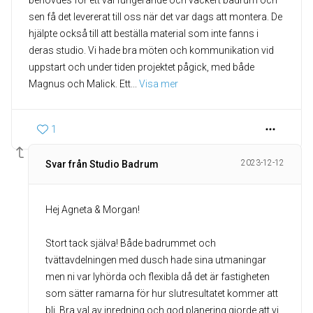
behövdes för ett väl fungerande och vackert badrum och
sen få det levererat till oss när det var dags att montera. De
hjälpte också till att beställa material som inte fanns i
deras studio. Vi hade bra möten och kommunikation vid
uppstart och under tiden projektet pågick, med både
Magnus och Malick. Ett
... 
Visa mer
1
2023-12-12
Svar från Studio Badrum
Hej Agneta & Morgan!
Stort tack själva! Både badrummet och
tvättavdelningen med dusch hade sina utmaningar
men ni var lyhörda och flexibla då det är fastigheten
som sätter ramarna för hur slutresultatet kommer att
bli. Bra val av inredning och god planering gjorde att vi