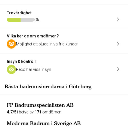
Trovärdighet
Ok
Vilka ber de om omdömen?
Möjlighet att bjuda in valfria kunder
Insyn & kontroll
Reco har viss insyn
Bästa badrumsinredarna i Göteborg
FP Badrumsspecialisten AB
4.7/5
i betyg av
171
omdömen
Moderna Badrum i Sverige AB