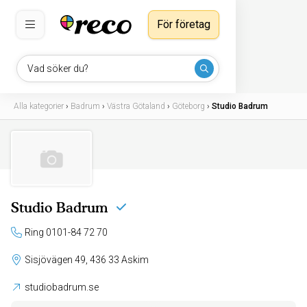
För företag
Vad söker du?
Alla kategorier
›
Badrum
›
Västra Götaland
›
Göteborg
›
Studio Badrum
Studio Badrum
Ring 0101-84 72 70
Sisjövägen 49, 436 33 Askim
studiobadrum.se