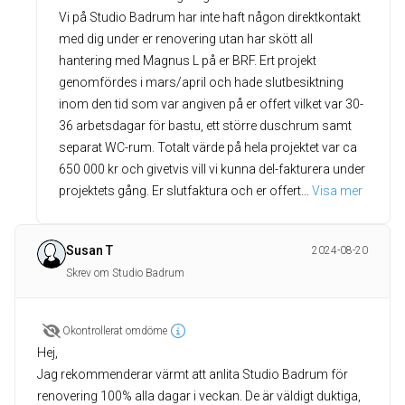
Vi på Studio Badrum har inte haft någon direktkontakt
med dig under er renovering utan har skött all
hantering med Magnus L på er BRF. Ert projekt
genomfördes i mars/april och hade slutbesiktning
inom den tid som var angiven på er offert vilket var 30-
36 arbetsdagar för bastu, ett större duschrum samt
separat WC-rum. Totalt värde på hela projektet var ca
650 000 kr och givetvis vill vi kunna del-fakturera under
projektets gång. Er slutfaktura och er offert
... 
Visa mer
Susan T
2024-08-20
Skrev om Studio Badrum
Okontrollerat omdöme
Hej,
Jag rekommenderar värmt att anlita Studio Badrum för
renovering 100% alla dagar i veckan. De är väldigt duktiga,