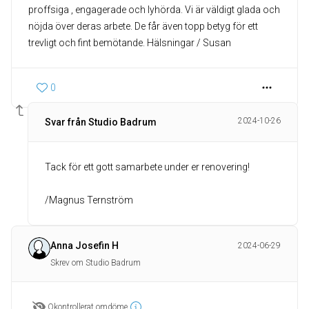
proffsiga , engagerade och lyhörda. Vi är väldigt glada och
nöjda över deras arbete. De får även topp betyg för ett
trevligt och fint bemötande. Hälsningar / Susan
0
2024-10-26
Svar från Studio Badrum
Tack för ett gott samarbete under er renovering!
/Magnus Ternström
Anna Josefin H
2024-06-29
Skrev om Studio Badrum
Okontrollerat omdöme