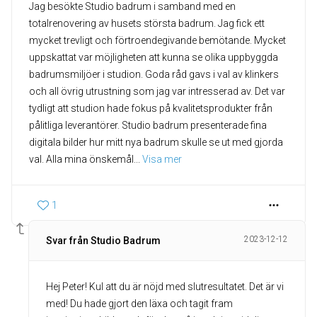
Jag besökte Studio badrum i samband med en
totalrenovering av husets största badrum. Jag fick ett
mycket trevligt och förtroendegivande bemötande. Mycket
uppskattat var möjligheten att kunna se olika uppbyggda
badrumsmiljöer i studion. Goda råd gavs i val av klinkers
och all övrig utrustning som jag var intresserad av. Det var
tydligt att studion hade fokus på kvalitetsprodukter från
pålitliga leverantörer. Studio badrum presenterade fina
digitala bilder hur mitt nya badrum skulle se ut med gjorda
val. Alla mina önskemål
... 
Visa mer
1
2023-12-12
Svar från Studio Badrum
Hej Peter! Kul att du är nöjd med slutresultatet. Det är vi
med! Du hade gjort den läxa och tagit fram