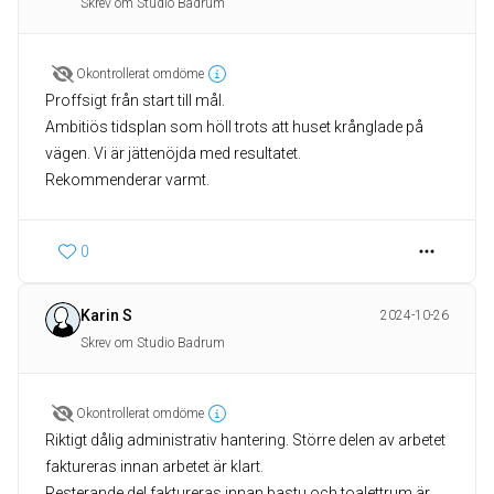
Skrev om Studio Badrum
Okontrollerat omdöme
Proffsigt från start till mål.
Ambitiös tidsplan som höll trots att huset krånglade på
vägen. Vi är jättenöjda med resultatet.
Rekommenderar varmt.
0
Karin S
2024-10-26
Skrev om Studio Badrum
Okontrollerat omdöme
Riktigt dålig administrativ hantering. Större delen av arbetet
faktureras innan arbetet är klart.
Resterande del faktureras innan bastu och toalettrum är