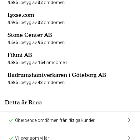
4.8/5
i betyg av
32
omdömen
Lyxse.com
4.9/5
i betyg av
32
omdömen
Stone Center AB
4.5/5
i betyg av
95
omdömen
Filuni AB
4.8/5
i betyg av
154
omdömen
Badrumshantverkaren i Göteborg AB
4.8/5
i betyg av
43
omdömen
Detta är Reco
Oberoende omdömen från riktiga kunder
Vi lever som vi lär