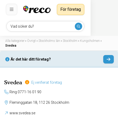
För företag
Vad söker du?
Alla kategorier
›
Övrigt
›
Stockholms län
›
Stockholm
›
Kungsholmen
›
Svedea
Är det här ditt företag?
Svedea
Ej verifierat företag
Ring 0771-16 01 90
Fleminggatan 18, 112 26 Stockholm
www.svedea.se