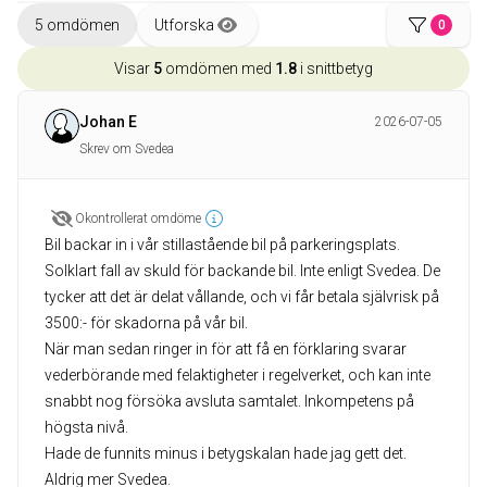
5 omdömen
Utforska
0
Visar
5
omdömen med
1.8
i snittbetyg
Johan E
2026-07-05
Skrev om Svedea
Okontrollerat omdöme
Bil backar in i vår stillastående bil på parkeringsplats.
Solklart fall av skuld för backande bil. Inte enligt Svedea. De
tycker att det är delat vållande, och vi får betala självrisk på
3500:- för skadorna på vår bil.
När man sedan ringer in för att få en förklaring svarar
vederbörande med felaktigheter i regelverket, och kan inte
snabbt nog försöka avsluta samtalet. Inkompetens på
högsta nivå.
Hade de funnits minus i betygskalan hade jag gett det.
Aldrig mer Svedea.