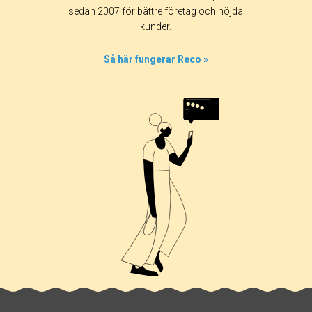
sedan 2007 för bättre företag och nöjda
20%
kunder.
0%
0%
Så här fungerar Reco »
0%
80%