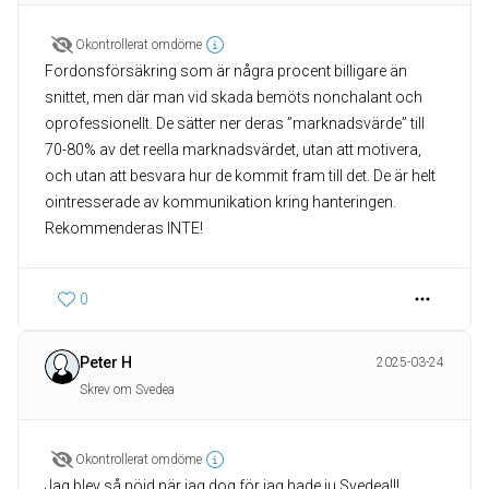
Okontrollerat omdöme
Fordonsförsäkring som är några procent billigare än
snittet, men där man vid skada bemöts nonchalant och
oprofessionellt. De sätter ner deras ”marknadsvärde” till
70-80% av det reella marknadsvärdet, utan att motivera,
och utan att besvara hur de kommit fram till det. De är helt
ointresserade av kommunikation kring hanteringen.
Rekommenderas INTE!
0
Peter H
2025-03-24
Skrev om Svedea
Okontrollerat omdöme
Jag blev så nöjd när jag dog för jag hade ju Svedea!!!