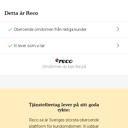
Detta är Reco
Oberoende omdömen från riktiga kunder
Vi lever som vi lär
Omdömen du kan lita på
Tjänsteföretag lever på sitt goda
rykte:
Betyg & tidpunkt:
Reco.se är Sveriges största oberoende
Alla
365 dagar
90 dagar
30 dagar
plattform för kundomdömen. Vi jobbar