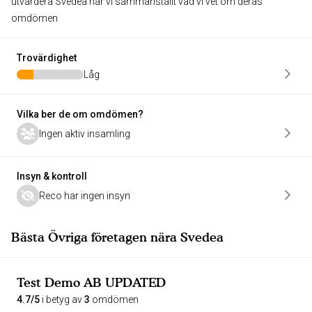
utvärdera Svedea har vi sammanställt vad vi vet om deras
omdömen
Trovärdighet
Låg
Vilka ber de om omdömen?
Ingen aktiv insamling
Insyn & kontroll
Reco har ingen insyn
Bästa Övriga företagen nära Svedea
Test Demo AB UPDATED
4.7/5
i betyg av
3
omdömen