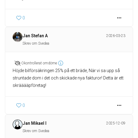
0
Jan Stefan A
2026-03-23
Skrev om Svedea
Okontrollerat omdöme
Höjde bilförsäkringen 25% på ett bräde, När vi sa upp så
struntade dom i det och skickade nya fakturor! Detta är ett
skrääääpföretag!
0
Jan Mikael I
2025-12-09
Skrev om Svedea