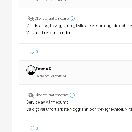
Okontrollerat omdöme
Världsklass, trevlig, kunnig kyltekniker som lagade och s
Vill varmt rekommendera
0
Emma R
Skrev om Värmis AB
Okontrollerat omdöme
Service av värmepump
Väldigt väl utfört arbete.Noggrann och trevlig tekniker. Vi t
0