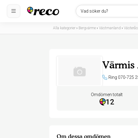
Vad söker du?
Alla kategorier
›
Bergvärme
›
Västmanland
›
Västerås
Värmis
Ring 070-725 2
Omdömen totalt
12
Om dessa omdömen