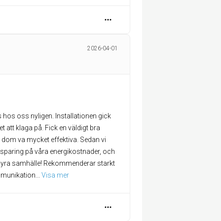
2026-04-01
os oss nyligen. Installationen gick
get att klaga på. Fick en väldigt bra
h dom va mycket effektiva. Sedan vi
sparing på våra energikostnader, och
s dyra samhälle! Rekommenderar starkt
ommunikation
... 
Visa mer