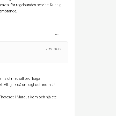
avtal för regelbunden service. Kunnig
 bemötande.
2026-04-02
is ut med sitt proffsiga
. Allt gick så smidigt och inom 24
a.
herese till Marcus kom och hjälpte