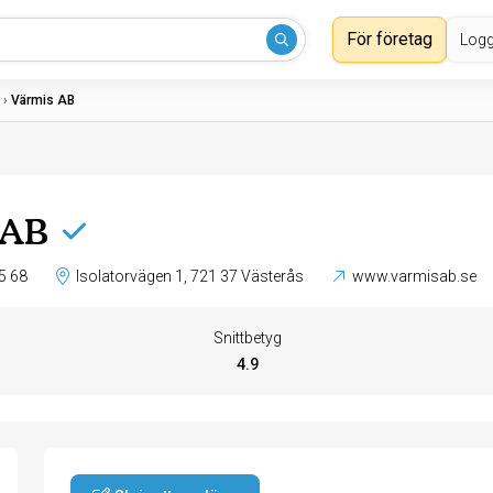
För företag
Logg
›
Värmis AB
 AB
5 68
Isolatorvägen 1, 721 37 Västerås
www.varmisab.se
Snittbetyg
4.9