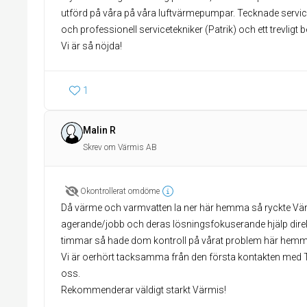
utförd på våra på våra luftvärmepumpar. Tecknade service
och professionell servicetekniker (Patrik) och ett trevligt
Vi är så nöjda!
1
Malin R
Skrev om Värmis AB
Okontrollerat omdöme
Då värme och varmvatten la ner här hemma så ryckte Värm
agerande/jobb och deras lösningsfokuserande hjälp direkt
timmar så hade dom kontroll på vårat problem här hemm
Vi är oerhört tacksamma från den första kontakten med T
oss.
Rekommenderar väldigt starkt Värmis!