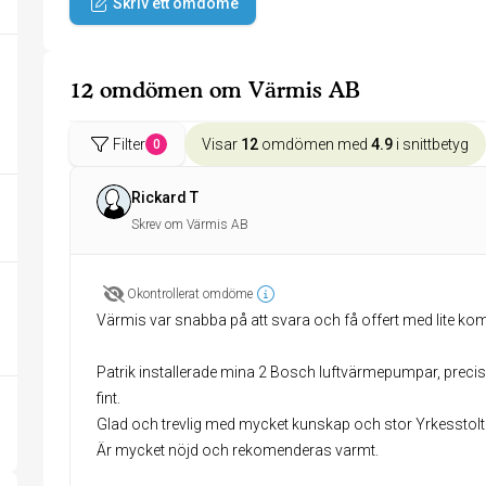
Skriv ett omdöme
12 omdömen om Värmis AB
Filter
Visar
12
omdömen med
4.9
i snittbetyg
0
Rickard T
Skrev om Värmis AB
Okontrollerat omdöme
Värmis var snabba på att svara och få offert med lite ko
Patrik installerade mina 2 Bosch luftvärmepumpar, precis så
fint.
Glad och trevlig med mycket kunskap och stor Yrkesstolt
Är mycket nöjd och rekomenderas varmt.