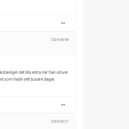
2026-06-09
kstavligen det lilla extra när han utöver
d som hade sett ljusare dagar.
2026-05-27