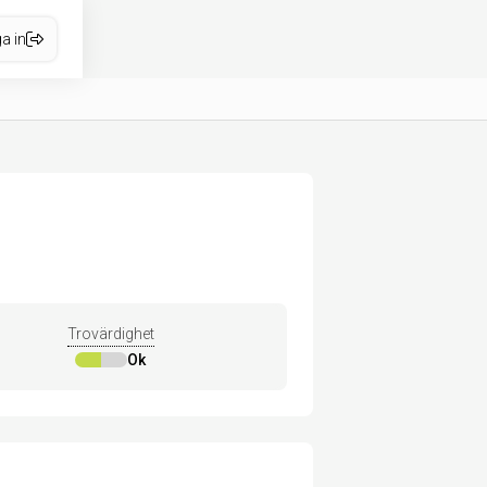
a in
Trovärdighet
Ok