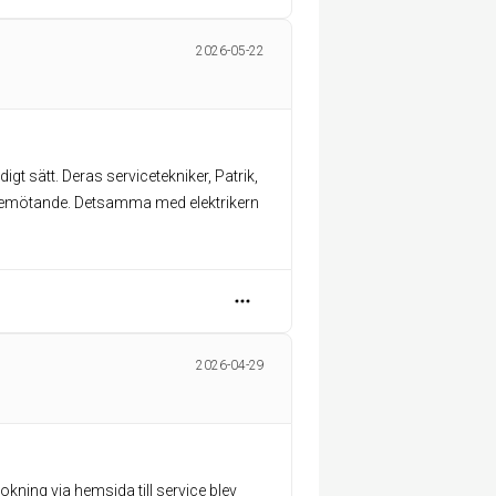
2026-05-22
idigt sätt. Deras servicetekniker, Patrik,
igt bemötande. Detsamma med elektrikern
2026-04-29
kning via hemsida till service blev