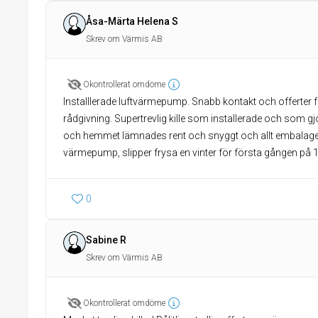
Åsa-Märta Helena S
Skrev om Värmis AB
Okontrollerat omdöme
Installlerade luftvärmepump. Snabb kontakt och offerter 
rådgivning. Supertrevlig kille som installerade och som gjo
och hemmet lämnades rent och snyggt och allt embalage 
värmepump, slipper frysa en vinter för första gången på
0
Sabine R
Skrev om Värmis AB
Okontrollerat omdöme