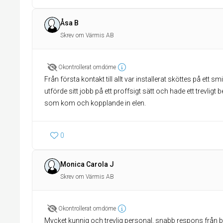
Åsa B
Skrev om Värmis AB
Okontrollerat omdöme
Från första kontakt till allt var installerat sköttes på ett sm
utförde sitt jobb på ett proffsigt sätt och hade ett trevl
som kom och kopplande in elen.
0
Monica Carola J
Skrev om Värmis AB
Okontrollerat omdöme
Mycket kunnig och trevlig personal, snabb respons från bo