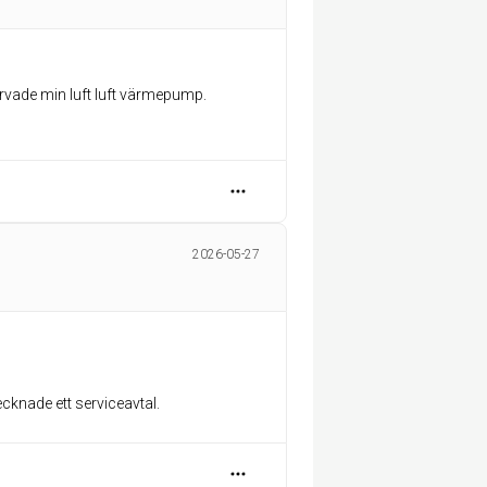
ervade min luft luft värmepump.
2026-05-27
ecknade ett serviceavtal.