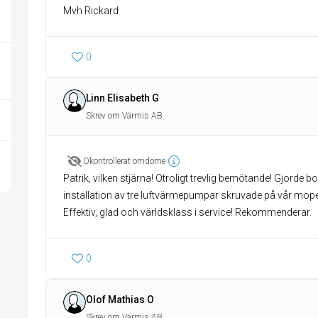
Mvh Rickard
0
Linn Elisabeth G
Skrev om Värmis AB
Okontrollerat omdöme
Patrik, vilken stjärna! Otroligt trevlig bemötande! Gjorde bo
installation av tre luftvärmepumpar skruvade på vår mope
Effektiv, glad och världsklass i service! Rekommenderar.
0
Olof Mathias O
Skrev om Värmis AB