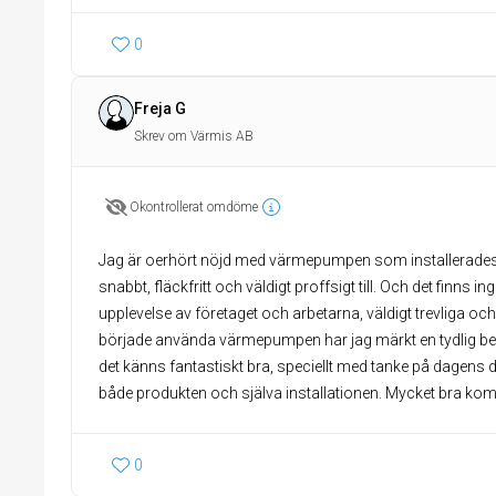
0
Freja G
Skrev om Värmis AB
Okontrollerat omdöme
Jag är oerhört nöjd med värmepumpen som installerades h
snabbt, fläckfritt och väldigt proffsigt till. Och det finns in
upplevelse av företaget och arbetarna, väldigt trevliga oc
började använda värmepumpen har jag märkt en tydlig be
det känns fantastiskt bra, speciellt med tanke på dagen
både produkten och själva installationen. Mycket bra k
0