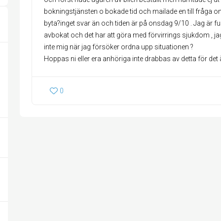
bokningstjänsten o bokade tid och mailade en till fråga
byta?inget svar än och tiden är på onsdag 9/10 . Jag är ful
avbokat och det har att göra med förvirrings sjukdom , jag 
inte mig när jag försöker ordna upp situationen ?
Hoppas ni eller era anhöriga inte drabbas av detta för det 
0