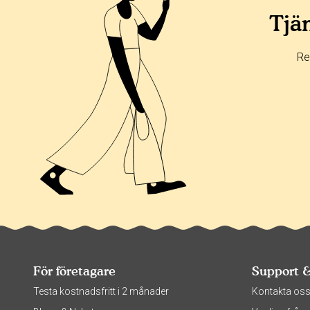
0%
Tjän
0%
100%
Re
0%
För företagare
Support 
Testa kostnadsfritt i 2 månader
Kontakta os