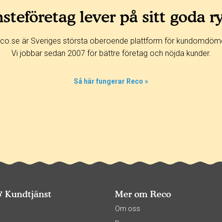
steföretag lever på sitt goda r
co.se är Sveriges största oberoende plattform för kundomdöm
Vi jobbar sedan 2007 för bättre företag och nöjda kunder.
Så här fungerar Reco »
& Kundtjänst
Mer om Reco
s
Om oss