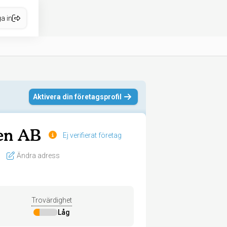
a in
Aktivera din företagsprofil
ben AB
Ej verifierat företag
Ändra adress
Trovärdighet
Låg