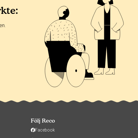
ykte:
en.
Följ Reco
Facebook