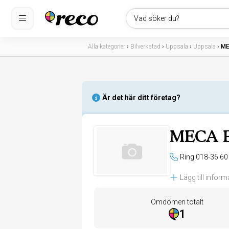
Vad söker du?
Alla kategorier
›
Bilverkstad
›
Uppsala
›
Uppsala
›
ME
Är det här ditt företag?
MECA Bi
Ring 018-36 60
Lägg till inform
Omdömen totalt
1