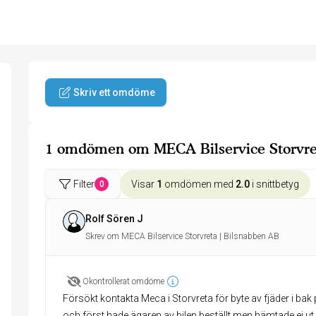
Skriv ett omdöme
1 omdömen om MECA Bilservice Storvre
Filter
Visar
1
omdömen med
2.0
i snittbetyg
0
Rolf Sören J
Skrev om MECA Bilservice Storvreta | Bilsnabben AB
Okontrollerat omdöme
Försökt kontakta Meca i Storvreta för byte av fjäder i bak 
och först hade ägaren av bilen beställt men hämtade ej u