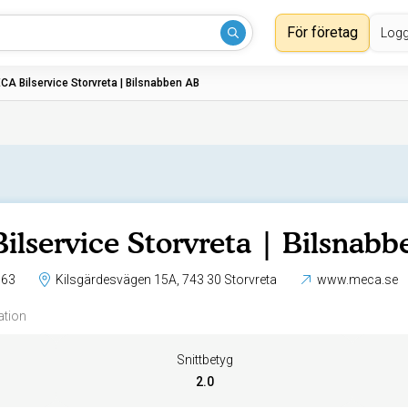
För företag
Logg
CA Bilservice Storvreta | Bilsnabben AB
lservice Storvreta | Bilsnab
 63
Kilsgärdesvägen 15A, 743 30 Storvreta
www.meca.se
ation
Snittbetyg
2.0