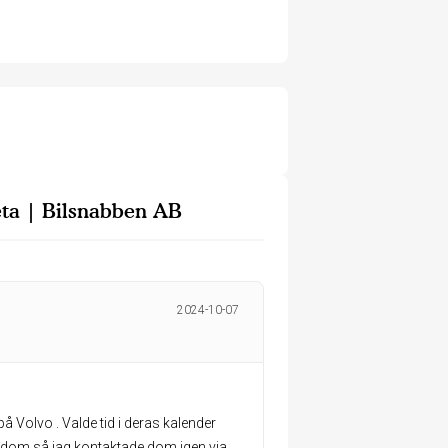
ta | Bilsnabben AB
2024-10-07
på Volvo . Valde tid i deras kalender
t dom så jag kontaktade dom igen via