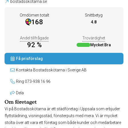
bostadsskotarna.se
Omdömen totalt
Snittbetyg
168
4.8
Andel tillfrågade
Trovärdighet
92 %
Mycket Bra
Få prisförslag
Kontakta Bostadsskötarna i Sverige AB
Ring 073-938 16 96
Dela
Om företaget
Vi på Bostadsskötarna är ett städföretag i Uppsala som erbjuder
flyttstädning, visningsstäd, fönsterputs med mera. Vi är mycket
stolta över att vara ett företag som både kunder och medarbetare