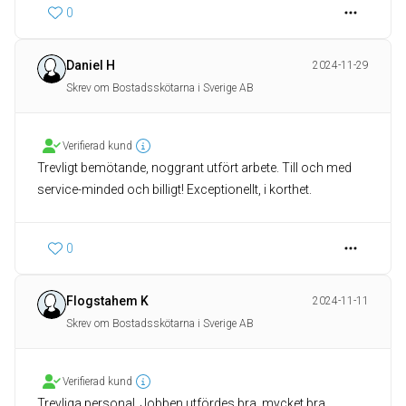
0
Daniel H
2024-11-29
Skrev om Bostadsskötarna i Sverige AB
Verifierad kund
Trevligt bemötande, noggrant utfört arbete. Till och med
service-minded och billigt! Exceptionellt, i korthet.
0
Flogstahem K
2024-11-11
Skrev om Bostadsskötarna i Sverige AB
Verifierad kund
Trevliga personal, Jobben utfördes bra, mycket bra