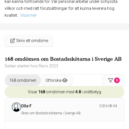
kan känna förtroende för. Vår personal arbetar under schyssta
villkor och med rätt förutsättningar för att kunna leverera hög
kvalitet
... 
Visa mer
Skriv ett omdöme
168 omdömen om Bostadsskötarna i Sverige AB
Sedan starten hos Reco 2023
168 omdömen
Utforska
0
Visar
168
omdömen med
4.8
i snittbetyg
Olle F
2026-08-04
Skrev om Bostadsskötarna i Sverige AB