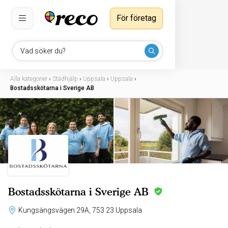
För företag
Vad söker du?
Alla kategorier
›
Städhjälp
›
Uppsala
›
Uppsala
›
Bostadsskötarna i Sverige AB
Bostadsskötarna i Sverige AB
Kungsängsvägen 29A, 753 23 Uppsala