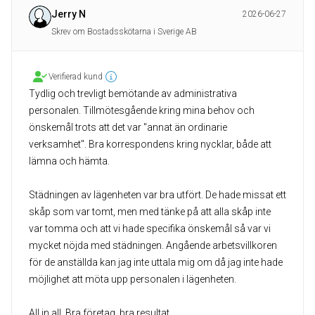
Jerry N
2026-06-27
Skrev om Bostadsskötarna i Sverige AB
Verifierad kund
Tydlig och trevligt bemötande av administrativa
personalen. Tillmötesgående kring mina behov och
önskemål trots att det var "annat än ordinarie
verksamhet". Bra korrespondens kring nycklar, både att
lämna och hämta.
Städningen av lägenheten var bra utfört. De hade missat ett
skåp som var tomt, men med tänke på att alla skåp inte
var tomma och att vi hade specifika önskemål så var vi
mycket nöjda med städningen. Angående arbetsvillkoren
för de anställda kan jag inte uttala mig om då jag inte hade
möjlighet att möta upp personalen i lägenheten.
All in all. Bra företag, bra resultat.