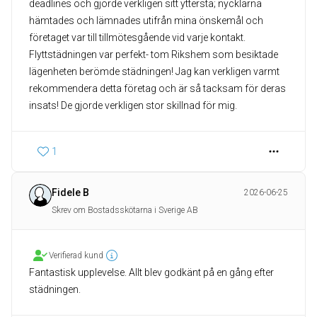
deadlines och gjorde verkligen sitt yttersta; nycklarna
hämtades och lämnades utifrån mina önskemål och
företaget var till tillmötesgående vid varje kontakt.
Flyttstädningen var perfekt- tom Rikshem som besiktade
lägenheten berömde städningen! Jag kan verkligen varmt
rekommendera detta företag och är så tacksam för deras
insats! De gjorde verkligen stor skillnad för mig.
1
Fidele B
2026-06-25
Skrev om Bostadsskötarna i Sverige AB
Verifierad kund
Fantastisk upplevelse. Allt blev godkänt på en gång efter
städningen.