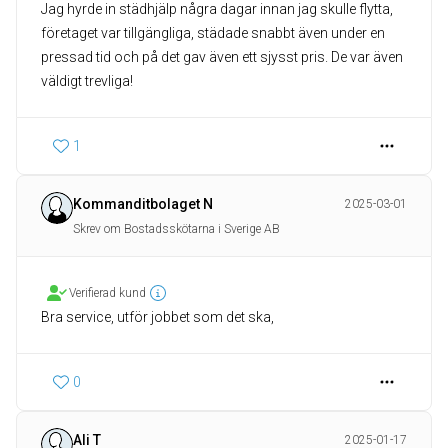
Jag hyrde in städhjälp några dagar innan jag skulle flytta,
företaget var tillgängliga, städade snabbt även under en
pressad tid och på det gav även ett sjysst pris. De var även
väldigt trevliga!
1
Kommanditbolaget N
2025-03-01
Skrev om Bostadsskötarna i Sverige AB
Verifierad kund
Bra service, utför jobbet som det ska,
0
Ali T
2025-01-17