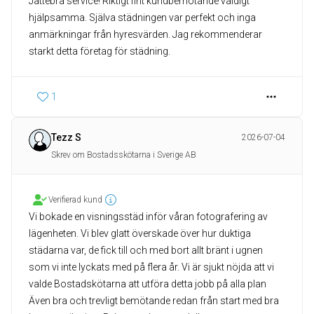
Jättebra service! Riktigt fint kundbemötande väldigt
hjälpsamma. Själva städningen var perfekt och inga
anmärkningar från hyresvärden. Jag rekommenderar
starkt detta företag för städning.
1
Tezz S
2026-07-04
Skrev om Bostadsskötarna i Sverige AB
Verifierad kund
Vi bokade en visningsstäd inför våran fotografering av
lägenheten. Vi blev glatt överskade över hur duktiga
städarna var, de fick till och med bort allt bränt i ugnen
som vi inte lyckats med på flera år. Vi är sjukt nöjda att vi
valde Bostadskötarna att utföra detta jobb på alla plan
Även bra och trevligt bemötande redan från start med bra