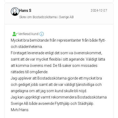
Hans S
2024-12-27
Skrev om Bostadsskötarna i Sverige AB
Verifierad kund
Mycket bra bemötande från representanter från både flytt-
och städenheterna.
Företaget levererade enligt det som va överenskommet,
samt att de var mycket flexibla i sitt agerande. Väldigt lätta
att komma överens med. De få saker som missades
rättades till omgående.
Jag upplever att Bostadsskötarna gjorde ett mycket bra
och gediget jobb samt att de var väldigt tjänstvilliga och
angelägna om att jag som kund skulle bli nöjd.
Jag kan uppriktigt varmt rekommendera Bostadsskötarna
Sverige AB både avseende Flytthjälp och Städhjälp.