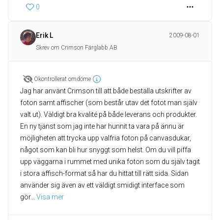
0
Erik L
2009-08-01
Skrev om Crimson Färglabb AB
Okontrollerat omdöme
Jag har använt Crimson till att både beställa utskrifter av
foton samt affischer (som består utav det fotot man själv
valt ut). Väldigt bra kvalité på både leverans och produkter.
En ny tjänst som jag inte har hunnit ta vara på ännu är
möjligheten att trycka upp valfria foton på canvasdukar,
något som kan bli hur snyggt som helst. Om du vill piffa
upp väggarna i rummet med unika foton som du själv tagit
i stora affisch-format så har du hittat till rätt sida. Sidan
använder sig även av ett väldigt smidigt interface som
gör
... 
Visa mer