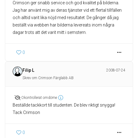
Crimson ger snabb service och god kvalitet på bilderna.
Jag har använt mig av deras tjänster vid ett flertal tillfällen
och alltid varit lika nöjd med resultatet. De gånger då jag
beställt via webben har bilderna levereats inom några
dagar trots att det varit mitt i semstern.
0
Filip L
2008-07-24
Skrev om Crimson Färglabb AB
Okontrollerat omdöme
Beställde tackkort till studenten. De blev riktigt snygga!
Tack Crimson
0