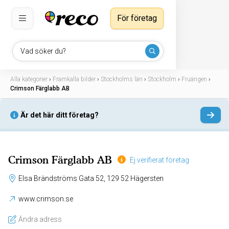
För företag
Vad söker du?
Alla kategorier
›
Framkalla bilder
›
Stockholms län
›
Stockholm
›
Fruängen
›
Crimson Färglabb AB
Är det här ditt företag?
Crimson Färglabb AB
Ej verifierat företag
Elsa Brändströms Gata 52, 129 52 Hägersten
www.crimson.se
Ändra adress