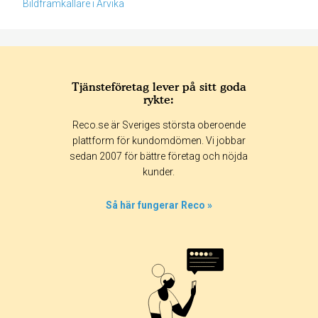
Bildframkallare i Arvika
Tjänsteföretag lever på sitt goda
rykte:
Betyg & tidpunkt:
Reco.se är Sveriges största oberoende
Alla
365 dagar
90 dagar
30 dagar
plattform för kundomdömen. Vi jobbar
sedan 2007 för bättre företag och nöjda
41%
kunder.
24%
0%
Så här fungerar Reco »
6%
29%