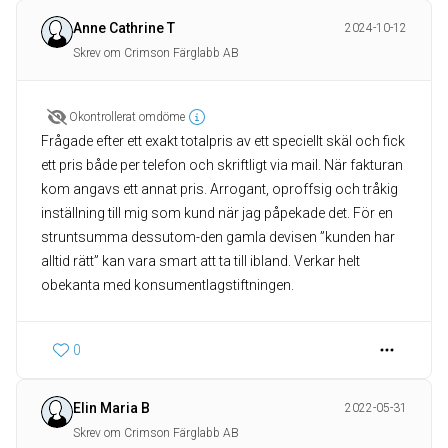
Anne Cathrine T
2024-10-12
Skrev om Crimson Färglabb AB
Okontrollerat omdöme
Frågade efter ett exakt totalpris av ett speciellt skäl och fick
ett pris både per telefon och skriftligt via mail. När fakturan
kom angavs ett annat pris. Arrogant, oproffsig och tråkig
inställning till mig som kund när jag påpekade det. För en
struntsumma dessutom-den gamla devisen ”kunden har
alltid rätt” kan vara smart att ta till ibland. Verkar helt
obekanta med konsumentlagstiftningen.
0
Elin Maria B
2022-05-31
Skrev om Crimson Färglabb AB