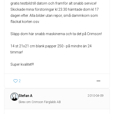
gratis testbild till datorn och framför alt snabb service!
Skickade mina förstoringar kl 23.30 hämtade dom kl 17
dagen efter. Alla bilder utan repor, små dammkorn som
fläckat korten osv.
Släpp dom här snabb maskinerna och ta det på Crimson!
14 st 21x21 cm blank papper 250:- på mindre än 24
timmar!
Super kvalitet!!!
2
Stefan A
2010-04-09
Skrev om Crimson Färglabb AB