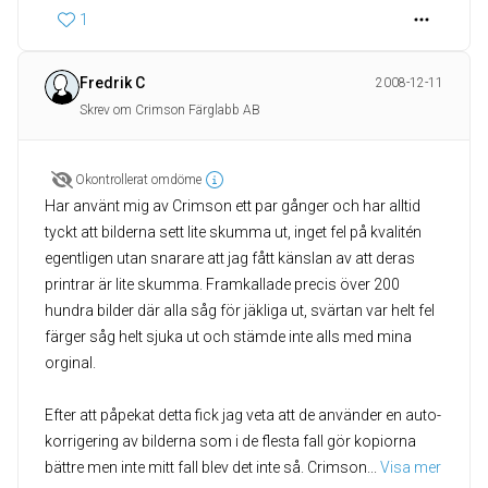
1
Fredrik C
2008-12-11
Skrev om Crimson Färglabb AB
Okontrollerat omdöme
Har använt mig av Crimson ett par gånger och har alltid
tyckt att bilderna sett lite skumma ut, inget fel på kvalitén
egentligen utan snarare att jag fått känslan av att deras
printrar är lite skumma. Framkallade precis över 200
hundra bilder där alla såg för jäkliga ut, svärtan var helt fel
färger såg helt sjuka ut och stämde inte alls med mina
orginal.
Efter att påpekat detta fick jag veta att de använder en auto-
korrigering av bilderna som i de flesta fall gör kopiorna
bättre men inte mitt fall blev det inte så. Crimson
... 
Visa mer